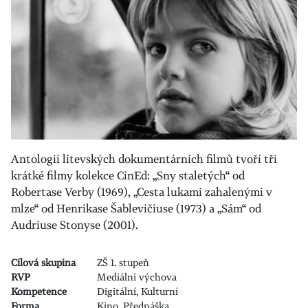
Antologii litevských dokumentárních filmů tvoří tři
krátké filmy kolekce CinEd: „Sny staletých“ od
Robertase Verby (1969), „Cesta lukami zahalenými v
mlze“ od Henrikase Šablevičiuse (1973) a „Sám“ od
Audriuse Stonyse (2001).
Cílová skupina
ZŠ 1. stupeň
RVP
Mediální výchova
Kompetence
Digitální, Kulturní
Forma
Kino, Přednáška