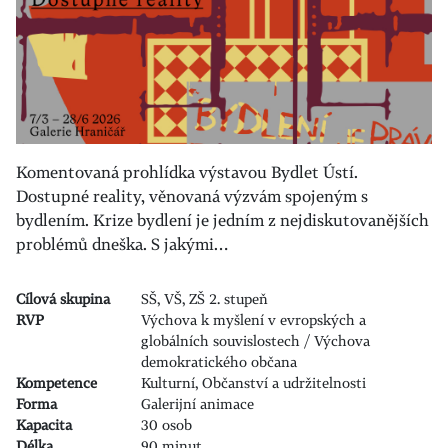
Komentovaná prohlídka výstavou Bydlet Ústí.
Dostupné reality, věnovaná výzvám spojeným s
bydlením. Krize bydlení je jedním z nejdiskutovanějších
problémů dneška. S jakými…
Cílová skupina
SŠ, VŠ, ZŠ 2. stupeň
RVP
Výchova k myšlení v evropských a
globálních souvislostech / Výchova
demokratického občana
Kompetence
Kulturní, Občanství a udržitelnosti
Forma
Galerijní animace
Kapacita
30 osob
Délka
90 minut