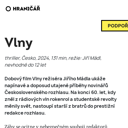
PODPOŘ
Vlny
thriller, Česko, 2024, 131 min, režie: Jiří Mádl,
nevhodné do 12 let
Dobový film Vlny režiséra Jiřího Mádla ukáže
napínavé a doposud utajené příběhy novinářů
Československého rozhlasu. Na konci 60. let, kdy
zněl z rádiových vln rokenrol a studentské revolty
měnily svět, nastoupí starší z bratrů do prestižní
redakce rozhlasu.
Záhy se ocitne v nebezpečném souboji redaktorů