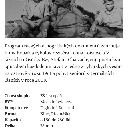
Program řeckých etnografických dokumentů zahrnuje
filmy Rybáři a rybolov režiséra Leona Loisiose a V
lázních režisérky Evy Stefani. Oba zachycují poetickým
způsobem každodenní život v jedné z rybářských vesnic
na ostrově v roku 1961 a pobyt seniorů v termálních
lázních v roce 2008.
Cílová skupina
ZŠ 1. stupeň
RVP
Mediální výchova
Kompetence
Digitální, Kulturní
Forma
Kino, Přednáška
Kapacita
od 50 do 280 lidí
Délka
73 min.