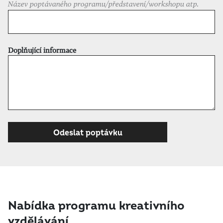
Název poptávaného programu/představení/workshopu atp.
Doplňující informace
Nabídka programu kreativního
vzdělávání