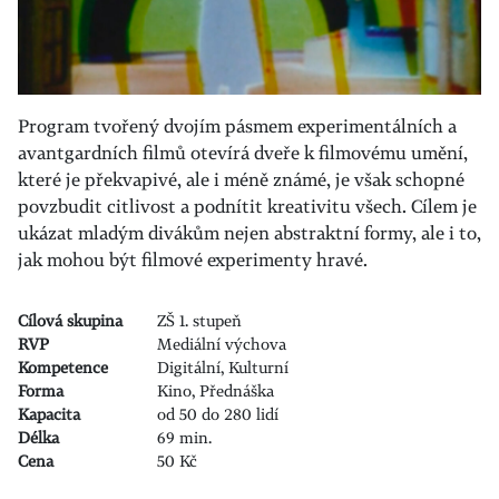
Program tvořený dvojím pásmem experimentálních a
avantgardních filmů otevírá dveře k filmovému umění,
které je překvapivé, ale i méně známé, je však schopné
povzbudit citlivost a podnítit kreativitu všech. Cílem je
ukázat mladým divákům nejen abstraktní formy, ale i to,
jak mohou být filmové experimenty hravé.
Cílová skupina
ZŠ 1. stupeň
RVP
Mediální výchova
Kompetence
Digitální, Kulturní
Forma
Kino, Přednáška
Kapacita
od 50 do 280 lidí
Délka
69 min.
Cena
50 Kč