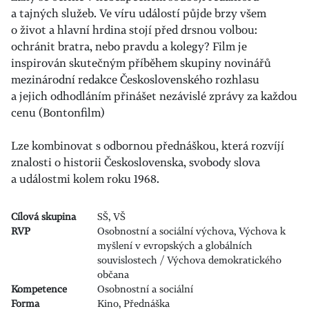
a tajných služeb. Ve víru událostí půjde brzy všem
o život a hlavní hrdina stojí před drsnou volbou:
ochránit bratra, nebo pravdu a kolegy? Film je
inspirován skutečným příběhem skupiny novinářů
mezinárodní redakce Československého rozhlasu
a jejich odhodláním přinášet nezávislé zprávy za každou
cenu (Bontonfilm)
Lze kombinovat s odbornou přednáškou, která rozvíjí
znalosti o historii Československa, svobody slova
a událostmi kolem roku 1968.
Cílová skupina
SŠ, VŠ
RVP
Osobnostní a sociální výchova, Výchova k
myšlení v evropských a globálních
souvislostech / Výchova demokratického
občana
Kompetence
Osobnostní a sociální
Forma
Kino, Přednáška