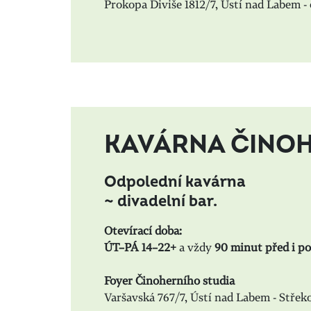
Prokopa Diviše 1812/7, Ústí nad Labem 
KAVÁRNA ČINOH
Odpolední kavárna
~
divadelní bar.
Otevírací doba:
ÚT–PÁ 14–22+
a vždy
90 minut před i po
Foyer Činoherního studia
Varšavská 767/7, Ústí nad Labem - Střek