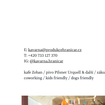
E:
kavarna@produkcehranicar.cz
T: +420 733 127 370
IG:
@kavarna.hranicar
kafe Zoban / pivo Pilsner Urquell & další / zák
coworking / kids friendly / dogs friendly