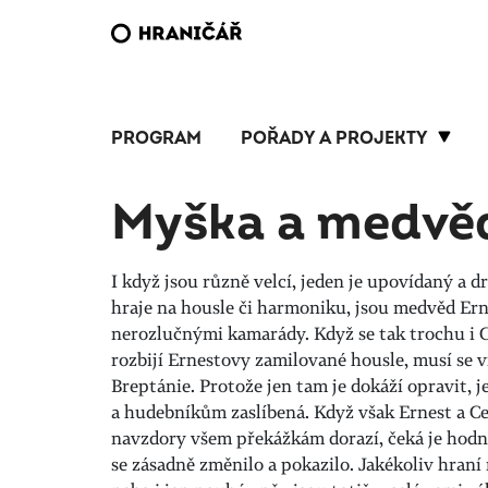
PROGRAM
POŘADY A PROJEKTY
Myška a medvěd
I když jsou různě velcí, jeden je upovídaný a d
hraje na housle či harmoniku, jsou medvěd Ern
nerozlučnými kamarády. Když se tak trochu i 
rozbijí Ernestovy zamilované housle, musí se v
Breptánie. Protože jen tam je dokáží opravit, j
a hudebníkům zaslíbená. Když však Ernest a Ce
navzdory všem překážkám dorazí, čeká je hodn
se zásadně změnilo a pokazilo. Jakékoliv hraní