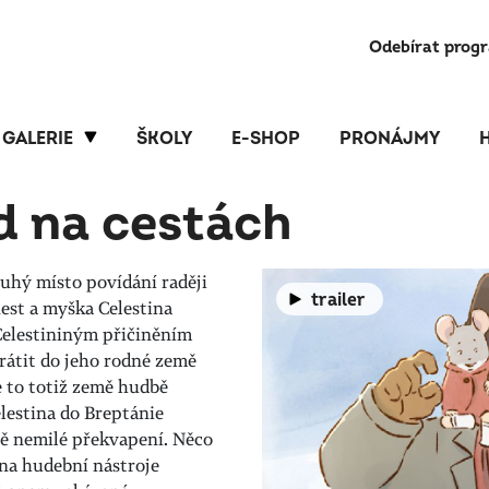
Odebírat prog
GALERIE
ŠKOLY
E-SHOP
PRONÁJMY
 na cestách
ruhý místo povídání raději
trailer
est a myška Celestina
Celestininým přičiněním
rátit do jeho rodné země
e to totiž země hudbě
lestina do Breptánie
ě nemilé překvapení. Něco
 na hudební nástroje