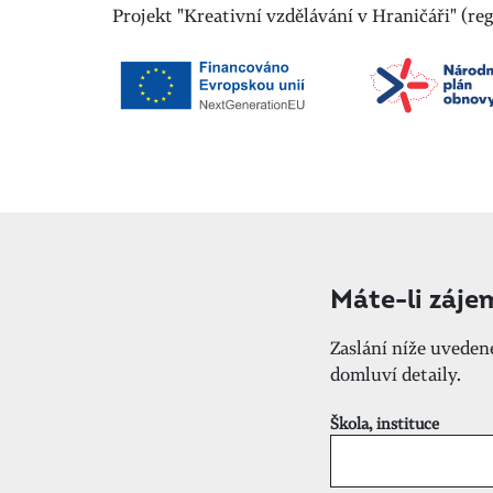
Projekt "Kreativní vzdělávání v Hraničáři" (r
Máte-li záje
Zaslání níže uvede
domluví detaily.
Škola, instituce