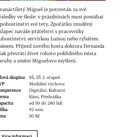
vanáctiletý Miguel je potrestán za své
ýsledky ve škole: o prázdninách musí pomáhat
 pohostinství své tety. Zpočátku znuděný
hlapec naváže přátelství s pracovníky
ohostinství: servírkou Luisou nebo rybářem
oãoem. Příjezd nového hosta doktora Fernanda
šak převrátí život tohoto poklidného místa
aruby a změní Miguelovo myšlení.
ílová skupina
SŠ, ZŠ 2. stupeň
VP
Mediální výchova
ompetence
Digitální, Kulturní
orma
Kino, Přednáška
apacita
od 50 do 280 lidí
élka
92 min.
ena
50 Kč
Více informací