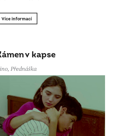
Více informací
Kámen v kapse
ino, Přednáška