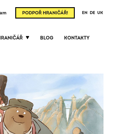
ram
PODPOŘ HRANIČÁŘ!
EN
DE
UK
HRANIČÁŘ
BLOG
KONTAKTY