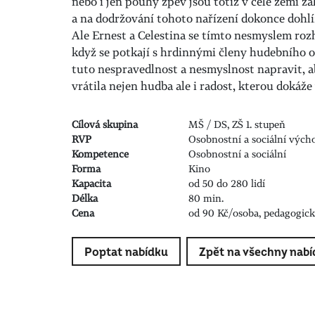
nebo i jen pouhý zpěv jsou totiž v celé zemi 
a na dodržování tohoto nařízení dokonce dohlíž
Ale Ernest a Celestina se tímto nesmyslem roz
když se potkají s hrdinnými členy hudebního o
tuto nespravedlnost a nesmyslnost napravit, 
vrátila nejen hudba ale i radost, kterou dokáž
Cílová skupina
MŠ / DS, ZŠ 1. stupeň
RVP
Osobnostní a sociální vých
Kompetence
Osobnostní a sociální
Forma
Kino
Kapacita
od 50 do 280 lidí
Délka
80 min.
Cena
od 90 Kč/osoba, pedagogic
Poptat nabídku
Zpět na všechny nabí