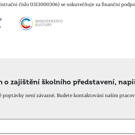
egistrační číslo 0313000306) se uskutečňuje za finanční pod
m o zajištění školního představení, nap
né poptávky není závazné. Budete kontaktováni naším pracov