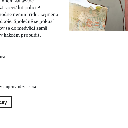
zákonem zakázané
í speciální policie!
hodně nemíní řídit, zejména
dboje. Společně se pokusí
aby se do medvědí země
e v každém probudit.
ova
ký doprovod zdarma
dky