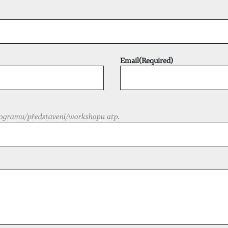
Email
(Required)
ogramu/představení/workshopu atp.