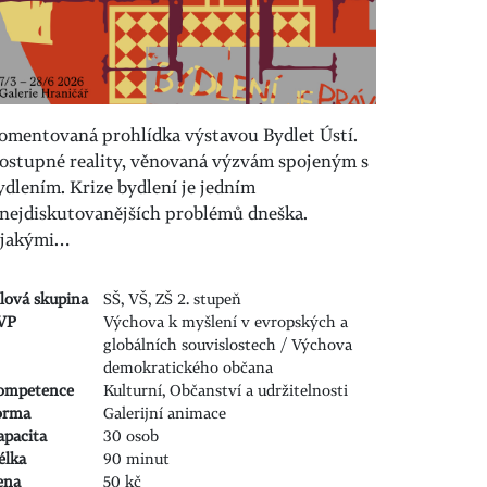
omentovaná prohlídka výstavou Bydlet Ústí.
ostupné reality, věnovaná výzvám spojeným s
ydlením. Krize bydlení je jedním
 nejdiskutovanějších problémů dneška.
 jakými…
ílová skupina
SŠ, VŠ, ZŠ 2. stupeň
VP
Výchova k myšlení v evropských a
globálních souvislostech / Výchova
demokratického občana
ompetence
Kulturní, Občanství a udržitelnosti
orma
Galerijní animace
apacita
30 osob
élka
90 minut
ena
50 kč