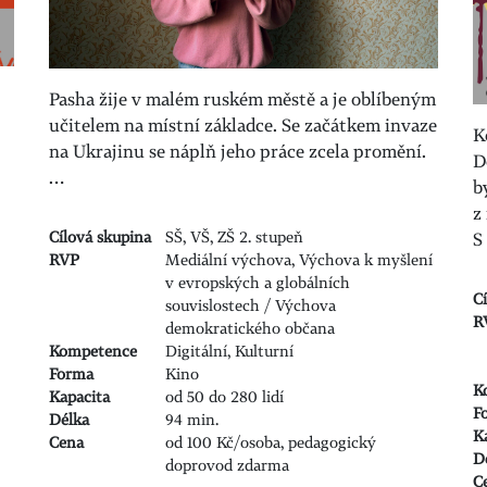
Pasha žije v malém ruském městě a je oblíbeným
učitelem na místní základce. Se začátkem invaze
K
na Ukrajinu se náplň jeho práce zcela promění.
D
…
b
z
Cílová skupina
SŠ, VŠ, ZŠ 2. stupeň
S
RVP
Mediální výchova, Výchova k myšlení
v evropských a globálních
C
souvislostech / Výchova
R
demokratického občana
Kompetence
Digitální, Kulturní
Forma
Kino
K
Kapacita
od 50 do 280 lidí
F
Délka
94 min.
K
Cena
od 100 Kč/osoba, pedagogický
D
doprovod zdarma
C