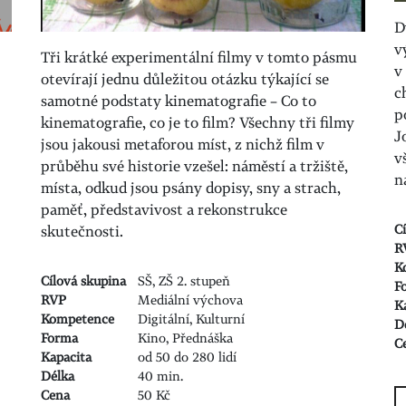
D
v
Tři krátké experimentální filmy v tomto pásmu
v
otevírají jednu důležitou otázku týkající se
c
samotné podstaty kinematografie – Co to
p
kinematografie, co je to film? Všechny tři filmy
J
jsou jakousi metaforou míst, z nichž film v
v
průběhu své historie vzešel: náměstí a tržiště,
n
místa, odkud jsou psány dopisy, sny a strach,
paměť, představivost a rekonstrukce
C
skutečnosti.
R
K
Cílová skupina
SŠ, ZŠ 2. stupeň
F
RVP
Mediální výchova
K
Kompetence
Digitální, Kulturní
D
Forma
Kino, Přednáška
C
Kapacita
od 50 do 280 lidí
Délka
40 min.
Cena
50 Kč