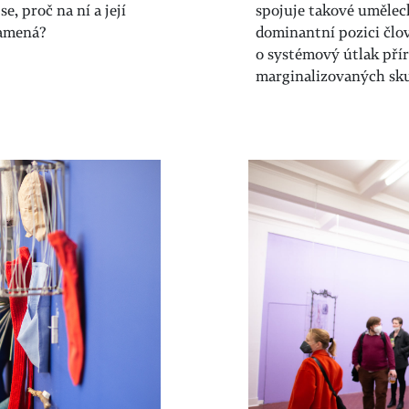
e, proč na ní a její
spojuje takové uměleck
znamená?
dominantní pozici člo
o systémový útlak přír
marginalizovaných sk