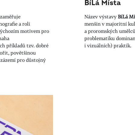
BíLá Místa
 zaměřuje
Název výstavy
BíLá Mí
ografie a roli
menšin v majoritní kul
 Výchozím motivem pro
a proromských umělců 
naha
problematiku dominant
h příkladů tzv. dobré
i vizuálních) praktik.
ořit, povětšinou
 zázemí pro důstojný