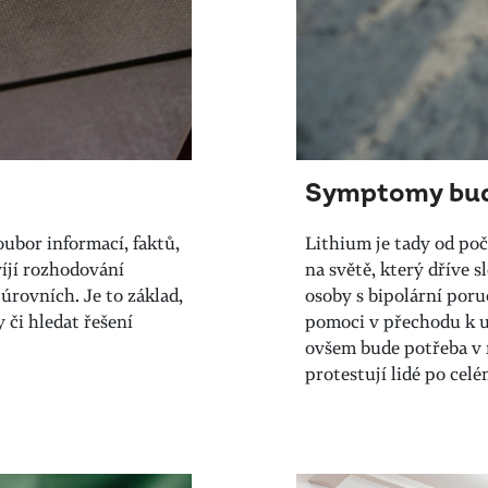
Symptomy bud
oubor informací, faktů,
Lithium je tady od poč
íjí rozhodování
na světě, který dříve s
úrovních. Je to základ,
osoby s bipolární poru
 či hledat řešení
pomoci v přechodu k u
ovšem bude potřeba v 
protestují lidé po cel