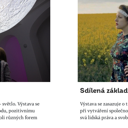
Sdílená zákla
 světlo. Výstava se
Výstava se zasazuje o 
rodu, pozitivnímu
při vytváření společno
roli různých forem
svá lidská práva a svob