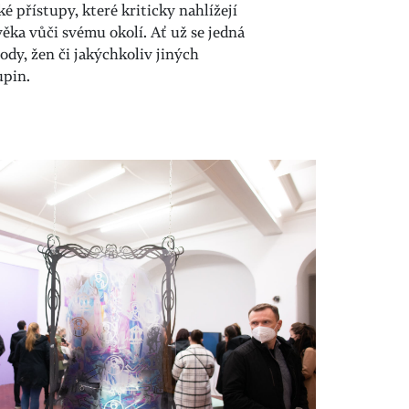
é přístupy, které kriticky nahlížejí
věka vůči svému okolí.
Ať už se jedná
ody, žen či jakýchkoliv jiných
upin
.