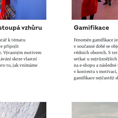
vstoupá vzhůru
Gamifikace
ntář k tématu
Fenomén gamifikace je
e připojit
v současné době se obj
ky. Výrazným motivem
vědních oborech. S te
ávání skrze vlastní
setkat u nejrůznějších
pro to, jak vnímáme
na e-shopu a následné 
v kontextu s motivací,
gamifikace nejčastěji 