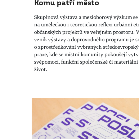
Komu patří město
Skupinová výstava a mezioborový výzkum se
na uměleckou i teoretickou reflexi urbánní etn
občanských projektů ve veřejném prostoru.
vznik výstavy a doprovodného programu je s
o zprostředkování vybraných středoevropskýc
praxe, kde se místní komunity pokoušejí vytv
svépomocí, funkční společenské či materiální
život.