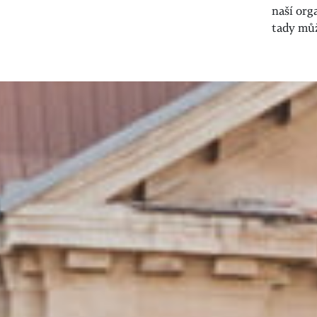
naší org
tady můž