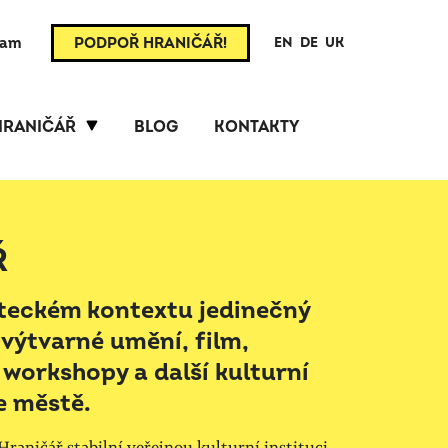
ram
PODPOŘ HRANIČÁŘ!
EN
DE
UK
HRANIČÁŘ
BLOG
KONTAKTY
Ř
ústeckém kontextu jedinečný
 výtvarné umění, film,
 workshopy a další kulturní
e městě.
 Hraničář stabilní veřejnou kulturní instituci