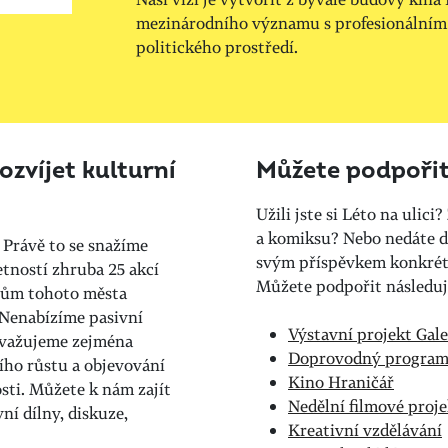
mezinárodního významu s profesionálním
politického prostředí.
zvíjet kulturní
Můžete podpořit 
Užili jste si Léto na ulici
a komiksu? Nebo nedáte d
 Právě to se snažíme
svým příspěvkem konkrétní
etností zhruba 25 akcí
Můžete podpořit následují
nům tohoto města
 Nenabízíme pasivní
Výstavní projekt Gale
ovažujeme zejména
Doprovodný program 
ího růstu a objevování
Kino Hraničář
ti. Můžete k nám zajít
Nedělní filmové proj
ní dílny, diskuze,
Kreativní vzdělávání