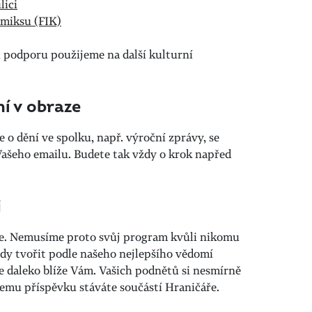
lici
komiksu (FIK)
ši podporu použijeme na další kulturní
í v obraze
 o dění ve spolku, např. výroční zprávy, se
ašeho emailu. Budete tak vždy o krok napřed
j
e. Nemusíme proto svůj program kvůli nikomu
y tvořit podle našeho nejlepšího vědomí
e daleko blíže Vám. Vašich podnětů si nesmírně
šemu příspěvku stáváte součástí Hraničáře.