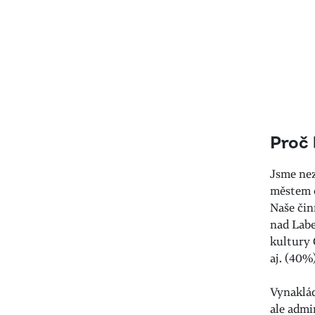
Proč 
Jsme nez
městem č
Naše čin
nad Labe
kultury 
aj. (40%
Vynaklád
ale admi