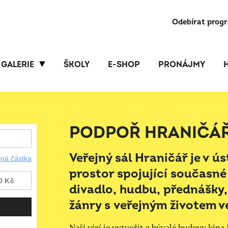
Odebírat prog
GALERIE
ŠKOLY
E-SHOP
PRONÁJMY
PODPOŘ HRANIČÁ
Veřejný sál Hraničář je v 
prostor spojující současné
divadlo, hudbu, přednášky,
žánry s veřejným životem v
Naší vizí je vytvořit z bývalé budovy kina