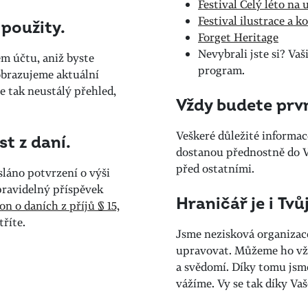
Festival Celý léto na u
Festival ilustrace a 
 použity.
Forget Heritage
Nevybrali jste si? Va
em účtu, aniž byste
program.
obrazujeme aktuální
e tak neustálý přehled,
Vždy budete prvn
Veškeré důležité informace
t z daní.
dostanou přednostně do V
před ostatními.
láno potvrzení o výši
pravidelný příspěvek
Hraničář je i Tvů
on o daních z příjů § 15,
tříte.
Jsme nezisková organizac
upravovat. Můžeme ho vžd
a svědomí. Díky tomu jsm
vážíme. Vy se tak díky Va