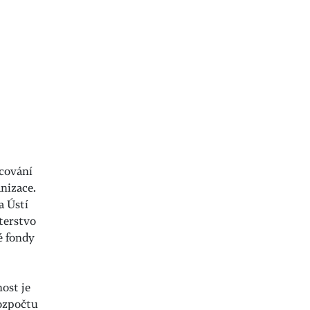
ncování
nizace.
a Ústí
terstvo
é fondy
nost je
rozpočtu