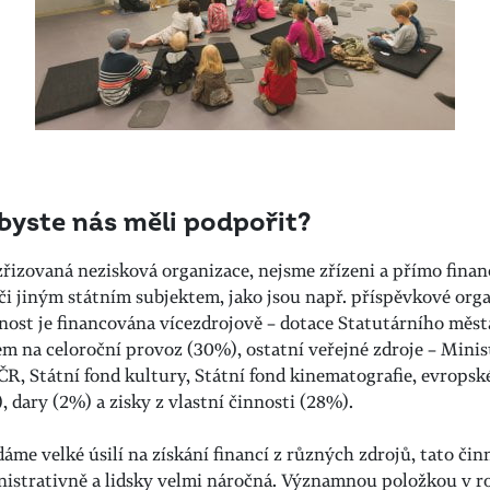
byste nás měli podpořit?
řizovaná nezisková organizace, nejsme zřízeni a přímo fina
i jiným státním subjektem, jako jsou např. příspěvkové orga
nost je financována vícezdrojově – dotace Statutárního měst
m na celoroční provoz (30%), ostatní veřejné zdroje – Minis
ČR, Státní fond kultury, Státní fond kinematografie, evropsk
), dary (2%) a zisky z vlastní činnosti (28%).
áme velké úsilí na získání financí z různých zdrojů, tato čin
nistrativně a lidsky velmi náročná. Významnou položkou v 