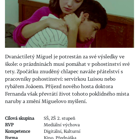
Dvanáctiletý Miguel je potrestán za své výsledky ve
škole: o prázdninách musí pomáhat v pohostinství své
tety. Zpočátku znuděný chlapec naváže přátelství s
pracovníky pohostinství: servírkou Luisou nebo
rybářem Joãoem. Příjezd nového hosta doktora
Fernanda však převrátí život tohoto poklidného místa
naruby a změní Miguelovo myšlení.
Cílová skupina
SŠ, ZŠ 2. stupeň
RVP
Mediální výchova
Kompetence
Digitální, Kulturní
Forma
Kino, Přednáška