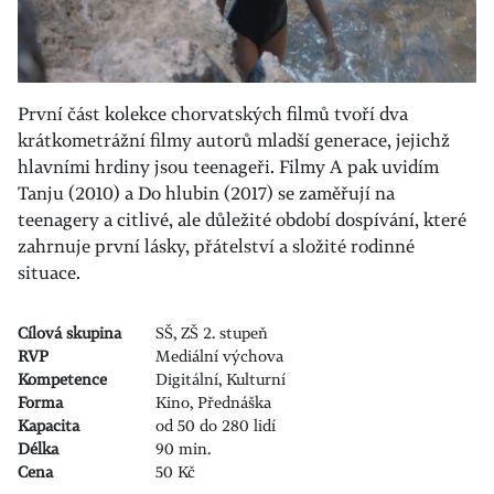
První část kolekce chorvatských filmů tvoří dva
krátkometrážní filmy autorů mladší generace, jejichž
hlavními hrdiny jsou teenageři. Filmy A pak uvidím
Tanju (2010) a Do hlubin (2017) se zaměřují na
teenagery a citlivé, ale důležité období dospívání, které
zahrnuje první lásky, přátelství a složité rodinné
situace.
Cílová skupina
SŠ, ZŠ 2. stupeň
RVP
Mediální výchova
Kompetence
Digitální, Kulturní
Forma
Kino, Přednáška
Kapacita
od 50 do 280 lidí
Délka
90 min.
Cena
50 Kč