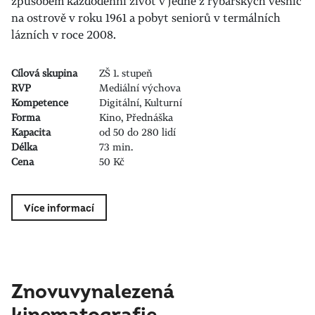
způsobem každodenní život v jedné z rybářských vesnic
na ostrově v roku 1961 a pobyt seniorů v termálních
lázních v roce 2008.
Cílová skupina
ZŠ 1. stupeň
RVP
Mediální výchova
Kompetence
Digitální, Kulturní
Forma
Kino, Přednáška
Kapacita
od 50 do 280 lidí
Délka
73 min.
Cena
50 Kč
Více informací
Znovuvynalezená