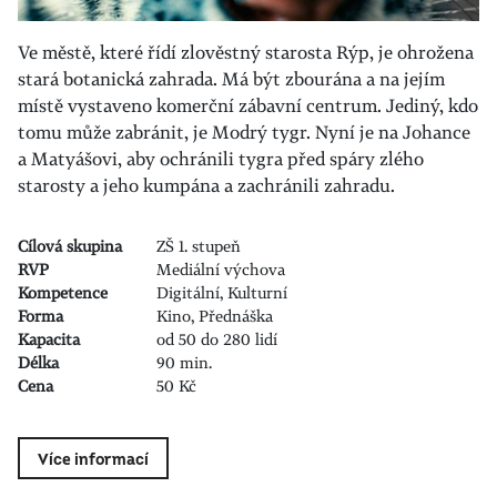
Ve městě, které řídí zlověstný starosta Rýp, je ohrožena
stará botanická zahrada. Má být zbourána a na jejím
místě vystaveno komerční zábavní centrum. Jediný, kdo
tomu může zabránit, je Modrý tygr. Nyní je na Johance
a Matyášovi, aby ochránili tygra před spáry zlého
starosty a jeho kumpána a zachránili zahradu.
Cílová skupina
ZŠ 1. stupeň
RVP
Mediální výchova
Kompetence
Digitální, Kulturní
Forma
Kino, Přednáška
Kapacita
od 50 do 280 lidí
Délka
90 min.
Cena
50 Kč
Více informací