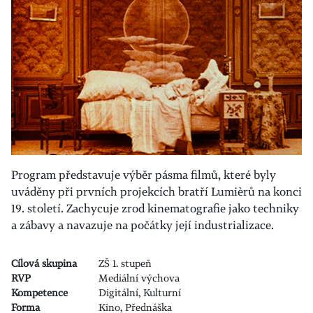
Program představuje výběr pásma filmů, které byly
uváděny při prvních projekcích bratří Lumièrů na konci
19. století. Zachycuje zrod kinematografie jako techniky
a zábavy a navazuje na počátky její industrializace.
Cílová skupina
ZŠ 1. stupeň
RVP
Mediální výchova
Kompetence
Digitální, Kulturní
Forma
Kino, Přednáška