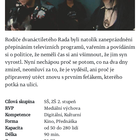
Rodiče dvanáctiletého Rada byli natolik zaneprázdněni
přepínáním televizních programů, vařením a povídáním
si o politice, že neměli čas si ani všimnout, že jim syn
vyrostl. Nyní nechápou proč se potom, co na dva dny
zmizel, neomluví za to, že je vyděsil, ani proč je
připravený utéct znovu s prvním feťákem, kterého
potká na ulici.
Cílová skupina
SŠ, ZŠ 2. stupeň
RVP
Mediální výchova
Kompetence
Digitální, Kulturní
Forma
Kino, Přednáška
Kapacita
od 50 do 280 lidí
Délka
90 min.