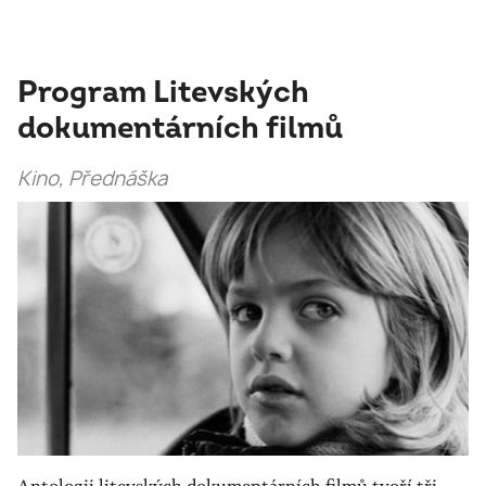
Program Litevských
dokumentárních filmů
Kino, Přednáška
Antologii litevských dokumentárních filmů tvoří tři