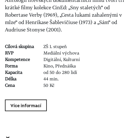
krátké filmy kolekce CinEd: „Sny staletých“ od
Robertase Verby (1969), „Cesta lukami zahalenými v
mlze“ od Henrikase Šablevičiuse (1973) a „Sám“ od
Audriuse Stonyse (2001).
Cílová skupina
ZŠ 1. stupeň
RVP
Mediální výchova
Kompetence
Digitální, Kulturní
Forma
Kino, Přednáška
Kapacita
od 50 do 280 lidí
Délka
44 min.
Cena
50 Kč
Více informací