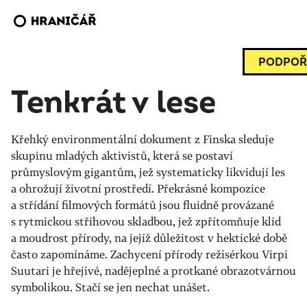
PODPOŘ
Tenkrát v lese
Křehký environmentální dokument z Finska sleduje
skupinu mladých aktivistů, která se postaví
průmyslovým gigantům, jež systematicky likvidují les
a ohrožují životní prostředí. Překrásné kompozice
a střídání filmových formátů jsou fluidně provázané
s rytmickou střihovou skladbou, jež zpřítomňuje klid
a moudrost přírody, na jejíž důležitost v hektické době
často zapomínáme. Zachycení přírody režisérkou Virpi
Suutari je hřejivé, nadějeplné a protkané obrazotvárnou
symbolikou. Stačí se jen nechat unášet.