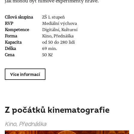
jak mohou být filmové experimenty hravé.
Cílová skupina
ZŠ 1. stupeň
RVP
Mediální výchova
Kompetence
Digitální, Kulturní
Forma
Kino, Přednáška
Kapacita
od 50 do 280 lidí
Délka
69 min.
Cena
50 Kč
Více informací
Z počátků kinematografie
Kino, Přednáška