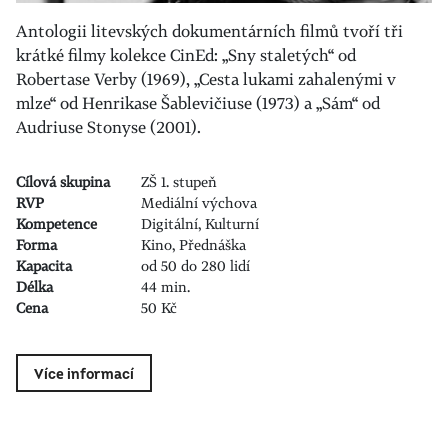
Antologii litevských dokumentárních filmů tvoří tři
krátké filmy kolekce CinEd: „Sny staletých“ od
Robertase Verby (1969), „Cesta lukami zahalenými v
mlze“ od Henrikase Šablevičiuse (1973) a „Sám“ od
Audriuse Stonyse (2001).
Cílová skupina
ZŠ 1. stupeň
RVP
Mediální výchova
Kompetence
Digitální, Kulturní
Forma
Kino, Přednáška
Kapacita
od 50 do 280 lidí
Délka
44 min.
Cena
50 Kč
Více informací