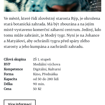
Ve městě, které řídí zlověstný starosta Rýp, je ohrožena
stará botanická zahrada. Má být zbourána a na jejím
místě vystaveno komerční zábavní centrum. Jediný, kdo
tomu může zabránit, je Modrý tygr. Nyní je na Johance
a Matyášovi, aby ochránili tygra před spáry zlého
starosty a jeho kumpána a zachránili zahradu.
Cílová skupina
ZŠ 1. stupeň
RVP
Mediální výchova
Kompetence
Digitální, Kulturní
Forma
Kino, Přednáška
Kapacita
od 50 do 280 lidí
Délka
90 min.
Cena
50 Kč
Více informací