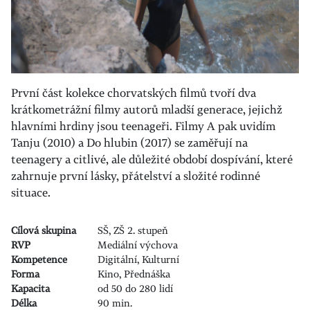
První část kolekce chorvatských filmů tvoří dva
krátkometrážní filmy autorů mladší generace, jejichž
hlavními hrdiny jsou teenageři. Filmy A pak uvidím
Tanju (2010) a Do hlubin (2017) se zaměřují na
teenagery a citlivé, ale důležité období dospívání, které
zahrnuje první lásky, přátelství a složité rodinné
situace.
Cílová skupina
SŠ, ZŠ 2. stupeň
RVP
Mediální výchova
Kompetence
Digitální, Kulturní
Forma
Kino, Přednáška
Kapacita
od 50 do 280 lidí
Délka
90 min.