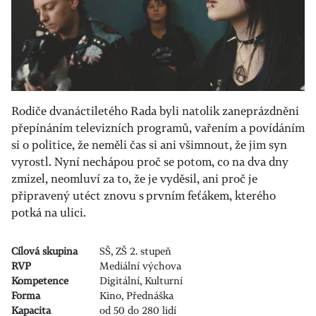
Rodiče dvanáctiletého Rada byli natolik zaneprázdněni
přepínáním televizních programů, vařením a povídáním
si o politice, že neměli čas si ani všimnout, že jim syn
vyrostl. Nyní nechápou proč se potom, co na dva dny
zmizel, neomluví za to, že je vyděsil, ani proč je
připravený utéct znovu s prvním feťákem, kterého
potká na ulici.
Cílová skupina
SŠ, ZŠ 2. stupeň
RVP
Mediální výchova
Kompetence
Digitální, Kulturní
Forma
Kino, Přednáška
Kapacita
od 50 do 280 lidí