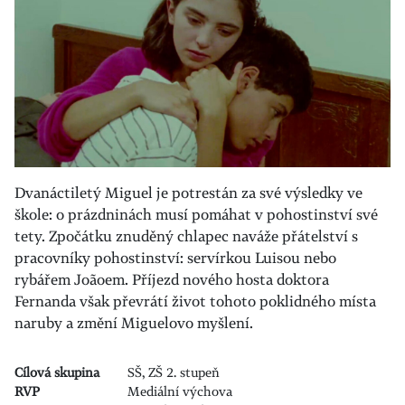
Dvanáctiletý Miguel je potrestán za své výsledky ve
škole: o prázdninách musí pomáhat v pohostinství své
tety. Zpočátku znuděný chlapec naváže přátelství s
pracovníky pohostinství: servírkou Luisou nebo
rybářem Joãoem. Příjezd nového hosta doktora
Fernanda však převrátí život tohoto poklidného místa
naruby a změní Miguelovo myšlení.
Cílová skupina
SŠ, ZŠ 2. stupeň
RVP
Mediální výchova