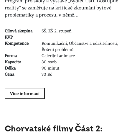
Program pro školy k výstavě „Bydlet Ústí. Dostupné
reality“ se zaměřuje na kritické zkoumání bytové
problematiky a procesu, v němž…
Cílová skupina
SŠ, ZŠ 2. stupeň
RVP
Kompetence
Komunikační, Občanství a udržitelnosti,
Řešení problémů
Forma
Galerijní animace
Kapacita
30 osob
Délka
90 minut
Cena
70 Kč
Více informací
Chorvatské filmy Část 2: