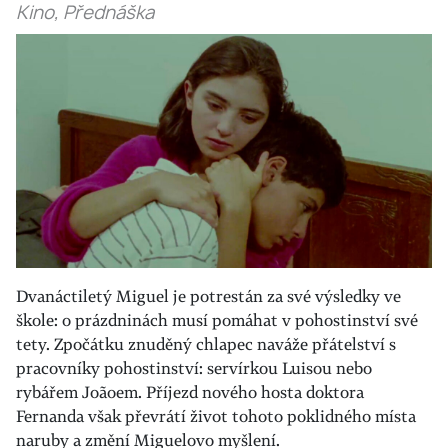
Kino, Přednáška
Dvanáctiletý Miguel je potrestán za své výsledky ve
škole: o prázdninách musí pomáhat v pohostinství své
tety. Zpočátku znuděný chlapec naváže přátelství s
pracovníky pohostinství: servírkou Luisou nebo
rybářem Joãoem. Příjezd nového hosta doktora
Fernanda však převrátí život tohoto poklidného místa
naruby a změní Miguelovo myšlení.