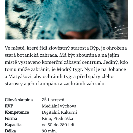
Ve městě, které řídí zlověstný starosta Rýp, je ohrožena
stará botanická zahrada. Má být zbourána a na jejím
místě vystaveno komerční zábavní centrum. Jediný, kdo
tomu může zabránit, je Modrý tygr. Nyní je na Johance
a Matyášovi, aby ochránili tygra před spáry zlého
starosty a jeho kumpána a zachránili zahradu.
Cílová skupina
ZŠ 1. stupeň
RVP
Mediální výchova
Kompetence
Digitální, Kulturní
Forma
Kino, Přednáška
Kapacita
od 50 do 280 lidí
Délka
90 min.