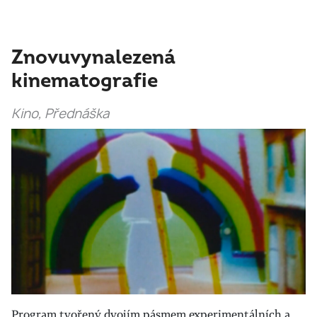
Znovuvynalezená
kinematografie
Kino, Přednáška
Program tvořený dvojím pásmem experimentálních a