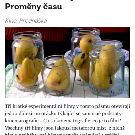
Proměny času
Kino, Přednáška
Tři krátké experimentální filmy v tomto pásmu otevírají
jednu důležitou otázku týkající se samotné podstaty
kinematografie – Co to kinematografie, co je to film?
Všechny tři filmy jsou jakousi metaforou míst, z nichž
film v průběhu své historie vzešel: náměstí a tržiště,