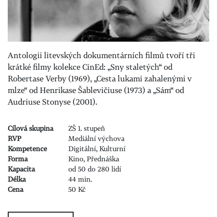
Antologii litevských dokumentárních filmů tvoří tři
krátké filmy kolekce CinEd: „Sny staletých“ od
Robertase Verby (1969), „Cesta lukami zahalenými v
mlze“ od Henrikase Šablevičiuse (1973) a „Sám“ od
Audriuse Stonyse (2001).
Cílová skupina
ZŠ 1. stupeň
RVP
Mediální výchova
Kompetence
Digitální, Kulturní
Forma
Kino, Přednáška
Kapacita
od 50 do 280 lidí
Délka
44 min.
Cena
50 Kč