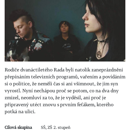
Rodiče dvanáctiletého Rada byli natolik zaneprázdněni
přepínáním televizních programů, vařením a povídáním
si o politice, že neměli čas si ani všimnout, že jim syn
vyrostl. Nyní nechápou proč se potom, co na dva dny
zmizel, neomluví za to, že je vyděsil, ani proč je
připravený utéct znovu s prvním feťákem, kterého
potká na ulici.
Cílová skupina
SŠ, ZŠ 2. stupeň