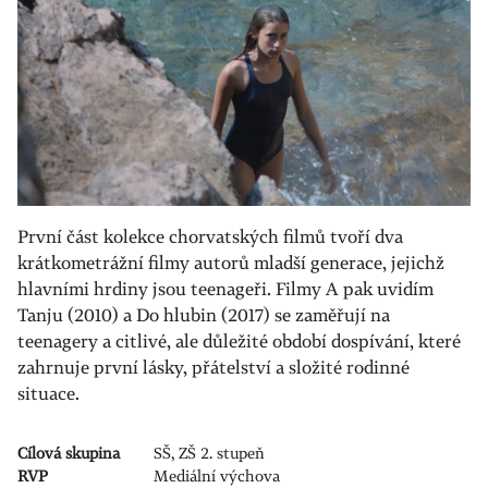
První část kolekce chorvatských filmů tvoří dva
krátkometrážní filmy autorů mladší generace, jejichž
hlavními hrdiny jsou teenageři. Filmy A pak uvidím
Tanju (2010) a Do hlubin (2017) se zaměřují na
teenagery a citlivé, ale důležité období dospívání, které
zahrnuje první lásky, přátelství a složité rodinné
situace.
Cílová skupina
SŠ, ZŠ 2. stupeň
RVP
Mediální výchova