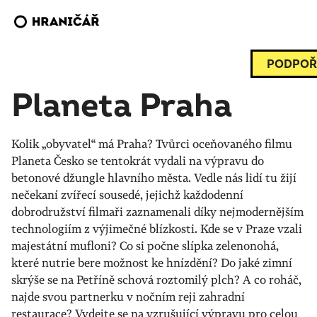
PODPOŘ
Planeta Praha
Kolik „obyvatel“ má Praha? Tvůrci oceňovaného filmu
Planeta Česko se tentokrát vydali na výpravu do
betonové džungle hlavního města. Vedle nás lidí tu žijí
nečekaní zvířecí sousedé, jejichž každodenní
dobrodružství filmaři zaznamenali díky nejmodernějším
technologiím z výjimečné blízkosti. Kde se v Praze vzali
majestátní mufloni? Co si počne slípka zelenonohá,
které nutrie bere možnost ke hnízdění? Do jaké zimní
skrýše se na Petříně schová roztomilý plch? A co roháč,
najde svou partnerku v nočním reji zahradní
restaurace? Vydejte se na vzrušující výpravu pro celou