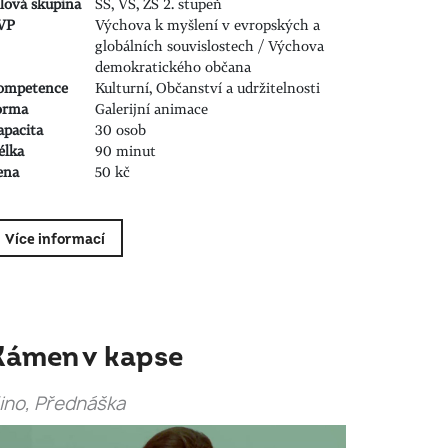
ílová skupina
SŠ, VŠ, ZŠ 2. stupeň
VP
Výchova k myšlení v evropských a
globálních souvislostech / Výchova
demokratického občana
ompetence
Kulturní, Občanství a udržitelnosti
orma
Galerijní animace
apacita
30 osob
élka
90 minut
ena
50 kč
Více informací
Kámen v kapse
ino, Přednáška