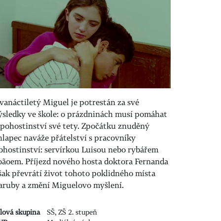
vanáctiletý Miguel je potrestán za své
ýsledky ve škole: o prázdninách musí pomáhat
 pohostinství své tety. Zpočátku znuděný
hlapec naváže přátelství s pracovníky
ohostinství: servírkou Luisou nebo rybářem
oãoem. Příjezd nového hosta doktora Fernanda
šak převrátí život tohoto poklidného místa
aruby a změní Miguelovo myšlení.
ílová skupina
SŠ, ZŠ 2. stupeň