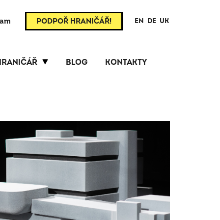
ram
PODPOŘ HRANIČÁŘ!
EN
DE
UK
HRANIČÁŘ
BLOG
KONTAKTY