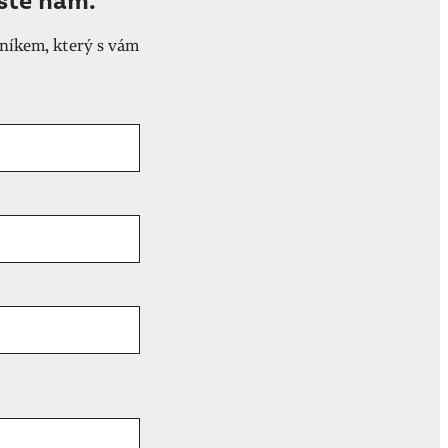
ište nám.
níkem, který s vám