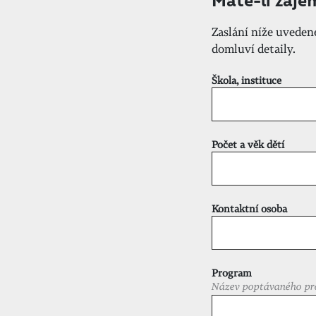
Máte-li záje
Zaslání níže uvede
domluví detaily.
Škola, instituce
Počet a věk dětí
Kontaktní osoba
Program
Název poptávaného pr