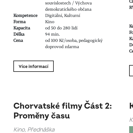
C
souvislostech / Výchova
R
demokratického občana
Kompetence
Digitální, Kulturní
Forma
Kino
K
Kapacita
od 50 do 280 lidí
F
Délka
94 min.
K
Cena
od 100 Kč/osoba, pedagogický
D
doprovod zdarma
C
Více informací
Chorvatské filmy Část 2:
Proměny času
K
Kino, Přednáška