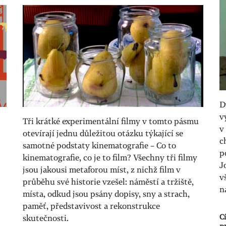
D
v
Tři krátké experimentální filmy v tomto pásmu
v
otevírají jednu důležitou otázku týkající se
c
samotné podstaty kinematografie – Co to
p
kinematografie, co je to film? Všechny tři filmy
J
jsou jakousi metaforou míst, z nichž film v
v
průběhu své historie vzešel: náměstí a tržiště,
n
místa, odkud jsou psány dopisy, sny a strach,
paměť, představivost a rekonstrukce
C
skutečnosti.