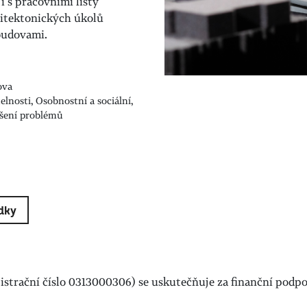
 s pracovními listy
hitektonických úkolů
budovami.
ova
elnosti, Osobnostní a sociální,
ešení problémů
dky
egistrační číslo 0313000306) se uskutečňuje za finanční pod