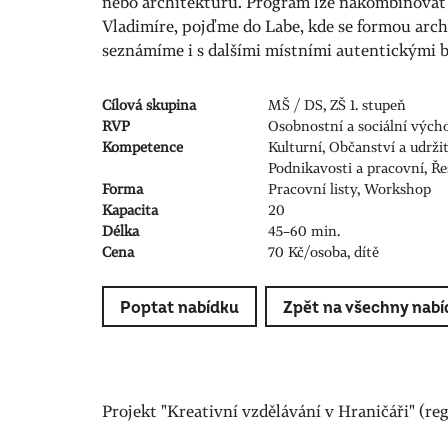
nebo architekturu. Program lze nakombinovat i
Vladimíre, pojďme do Labe, kde se formou arc
seznámíme i s dalšími místními autentickými 
Cílová skupina
MŠ / DS, ZŠ 1. stupeň
RVP
Osobnostní a sociální vých
Kompetence
Kulturní, Občanství a udržit
Podnikavosti a pracovní, Ř
Forma
Pracovní listy, Workshop
Kapacita
20
Délka
45–60 min.
Cena
70 Kč/osoba, dítě
Poptat nabídku
Zpět na všechny nabí
Projekt "Kreativní vzdělávání v Hraničáři" (r