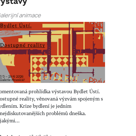
výstavy
alerijní animace
omentovaná prohlídka výstavou Bydlet Ústí.
ostupné reality, věnovaná výzvám spojeným s
ydlením. Krize bydlení je jedním
 nejdiskutovanějších problémů dneška.
 jakými…