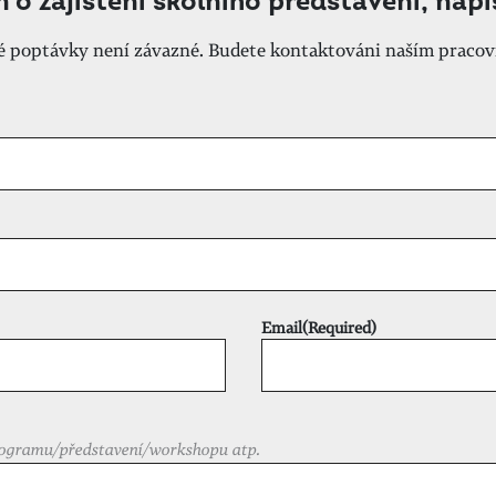
m o zajištění školního představení, nap
né poptávky není závazné. Budete kontaktováni naším pracov
Email
(Required)
ogramu/představení/workshopu atp.