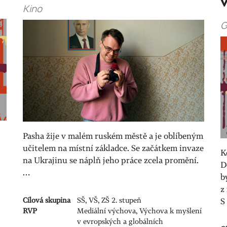
Kino
G
Pasha žije v malém ruském městě a je oblíbeným
učitelem na místní základce. Se začátkem invaze
K
na Ukrajinu se náplň jeho práce zcela promění.
D
…
b
z
Cílová skupina
SŠ, VŠ, ZŠ 2. stupeň
S
RVP
Mediální výchova, Výchova k myšlení
v evropských a globálních