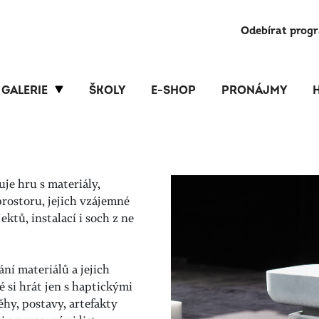
Odebírat prog
GALERIE
ŠKOLY
E-SHOP
PRONÁJMY
je hru s materiály,
rostoru, jejich vzájemné
tů, instalací i soch z ne
ní materiálů a jejich
é si hrát jen s haptickými
ěhy, postavy, artefakty