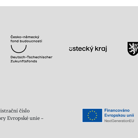
istrační číslo
ry Evropské unie –