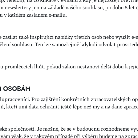
íp. telefon), na co klikáte v e-mailu a kdy je nejčastěji ote
ám newslettery jen na základě vašeho souhlasu, po dobu 5 let
u v každém zaslaném e-mailu.
asílat také inspirující nabídky třetích osob nebo využít e-m
dělení souhlasu. Ten lze samozřejmě kdykoli odvolat prostře
u promlčecích lhůt, pokud zákon nestanoví delší dobu k jej
ÍM OSOBÁM
upracovníci. Pro zajištění konkrétních zpracovatelských ope
ů, kteří umí data ochránit ještě lépe než my a na dané zpraco
rské společnosti. Je možné, že se v budoucnu rozhodneme využ
 vám však, že v takovém případě při výběru budeme na zprac