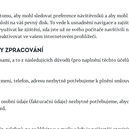
k tomu, aby mohl sledovat preference návštěvníků a aby moh
 uloží na váš pevný disk. To vede k usnadnění navigace a zaji
žívat ke zjištění, zda jste už ze svého počítače navštívili n
eaktivovat ve vašem internetovém prohlížeči.
LY ZPRACOVÁNÍ
ami, a to z následujících důvodů (pro naplnění těchto účelů
íjmení, telefon, adresu nezbytně potřebujeme k plnění smlouv
e osobní údaje (fakturační údaje) nezbytně potřebujeme, ab
zd.