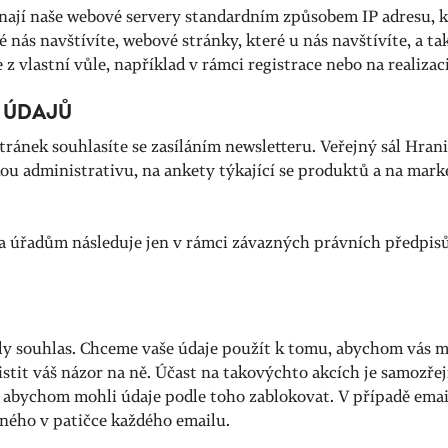
nají naše webové servery standardním způsobem IP adresu, 
 nás navštívíte, webové stránky, které u nás navštívíte, a t
z vlastní vůle, například v rámci registrace nebo na realizac
H ÚDAJŮ
ránek souhlasíte se zasíláním newsletteru. Veřejný sál Hrani
u administrativu, na ankety týkající se produktů a na mark
a úřadům následuje jen v rámci závazných právních předpisů
daly souhlas. Chceme vaše údaje použít k tomu, abychom vás
istit váš názor na ně. Účast na takovýchto akcích je samozře
, abychom mohli údaje podle toho zablokovat. V případě ema
ného v patičce každého emailu.