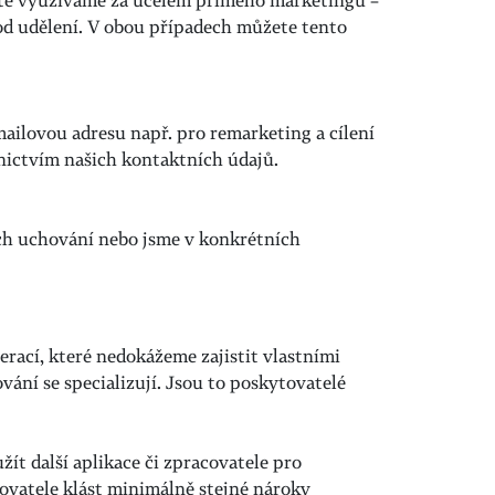
víráte využíváme za účelem přímého marketingu –
 od udělení. V obou případech můžete tento
ailovou adresu např. pro remarketing a cílení
dnictvím našich kontaktních údajů.
ich uchování nebo jsme v konkrétních
rací, které nedokážeme zajistit vlastními
vání se specializují. Jsou to poskytovatelé
ít další aplikace či zpracovatele pro
ovatele klást minimálně stejné nároky