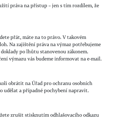
ití práva na přístup – jen s tím rozdílem, že
ete přát, máte na to právo. V takovém
áloh. Na zajištění práva na výmaz potřebujeme
é doklady po lhůtu stanovenou zákonem.
čení výmazu vás budeme informovat na e-mail.
koli obrátit na Úřad pro ochranu osobních
o udělat a případné pochybení napravit.
žete zrušit stisknutím odhlašovacího odkazu