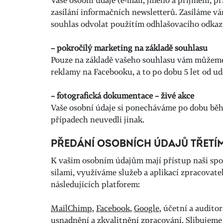
Vaše osobní údaje (e-mail, jméno a příjmení, př
zasílání informačních newsletterů. Zasíláme v
souhlas odvolat použitím odhlašovacího odkaz
– pokročilý marketing na základě souhlasu
Pouze na základě vašeho souhlasu vám můžeme z
reklamy na Facebooku, a to po dobu 5 let od u
– fotografická dokumentace – živé akce
Vaše osobní údaje si ponecháváme po dobu běh
případech neuvedli jinak.
PŘEDÁNÍ OSOBNÍCH ÚDAJŮ TŘET
K vašim osobním údajům mají přístup naši spol
silami, využíváme služeb a aplikací zpracovatel
následujících platforem:
MailChimp
,
Facebook
,
Google
, účetní a audito
usnadnění a zkvalitnění zpracování. Slibujeme