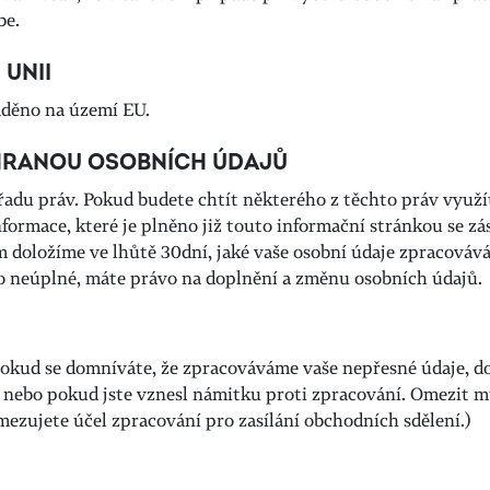
be.
UNII
áděno na území EU.
CHRANOU OSOBNÍCH ÚDAJŮ
řadu práv. Pokud budete chtít některého z těchto práv využí
nformace, které je plněno již touto informační stránkou se 
 doložíme ve lhůtě 30dní, jaké vaše osobní údaje zpracováv
bo neúplné, máte právo na doplnění a změnu osobních údajů.
okud se domníváte, že zpracováváme vaše nepřesné údaje, d
 nebo pokud jste vznesl námitku proti zpracování. Omezit m
mezujete účel zpracování pro zasílání obchodních sdělení.)