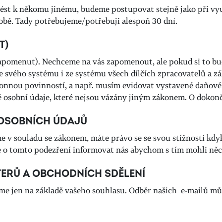
nést k někomu jinému, budeme postupovat stejně jako při využ
obě. Tady potřebujeme/potřebuji alespoň 30 dní.
T)
apomenut). Nechceme na vás zapomenout, ale pokud si to bud
 svého systému i ze systému všech dílčích zpracovatelů a z
konnou povinností, a např. musím evidovat vystavené daňov
 osobní údaje, které nejsou vázány jiným zákonem. O dokon
 OSOBNÍCH ÚDAJŮ
me v souladu se zákonem, máte právo se se svou stížností kdy
 o tomto podezření informovat nás abychom s tím mohli něc
TERŮ A OBCHODNÍCH SDĚLENÍ
me jen na základě vašeho souhlasu. Odběr našich e-mailů mů