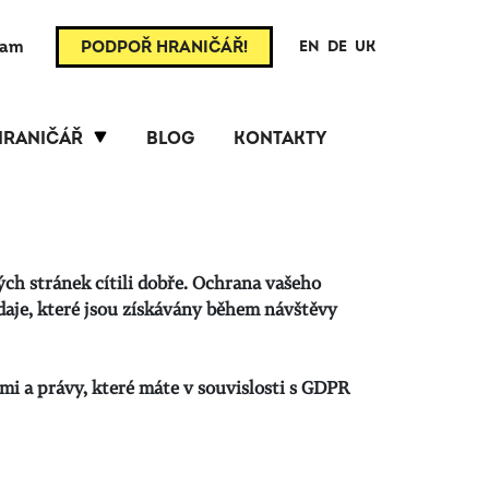
ram
PODPOŘ HRANIČÁŘ!
EN
DE
UK
HRANIČÁŘ
BLOG
KONTAKTY
ch stránek cítili dobře. Ochrana vašeho
údaje, které jsou získávány během návštěvy
mi a právy, které máte v souvislosti s GDPR