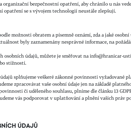
 a organizační bezpečnostní opatření, aby chránilo u nás vede
 opatření se s vývojem technologií neustále zlepšují.
 podle možnosti obratem a písemně oznámí, zda a jaké osobní
tuálnost byly zaznamenány nesprávné informace, na požádán
ch osobních údajů, můžete je směřovat na
info@hranicar-usti
bo stížností.
h údajů splňujeme veškeré zákonné povinnosti vyžadované pl
budeme zpracovávat vaše osobní údaje jen na základě platnéh
ovinnosti či uděleného souhlasu, plníme dle článku 13 GDP
udeme vás podporovat v uplatňování a plnění vašich práv p
BNÍCH ÚDAJŮ