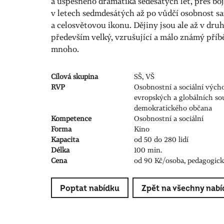
a úspěšného dramatika šedesátých let, přes boj
v letech sedmdesátých až po vůdčí osobnost s
a celosvětovou ikonu. Dějiny jsou ale až v dru
především velký, vzrušující a málo známý příbě
mnoho.
Cílová skupina
SŠ, VŠ
RVP
Osobnostní a sociální vých
evropských a globálních so
demokratického občana
Kompetence
Osobnostní a sociální
Forma
Kino
Kapacita
od 50 do 280 lidí
Délka
100 min.
Cena
od 90 Kč/osoba, pedagogic
Poptat nabídku
Zpět na všechny nabí