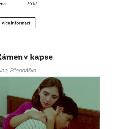
ena
50 kč
Více informací
Kámen v kapse
ino, Přednáška