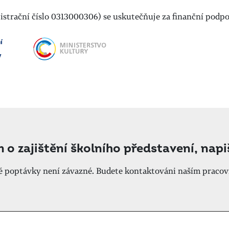
egistrační číslo 0313000306) se uskutečňuje za finanční pod
m o zajištění školního představení, nap
né poptávky není závazné. Budete kontaktováni naším pracov