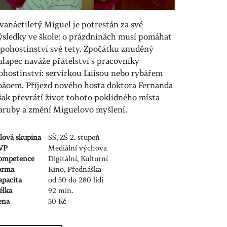
vanáctiletý Miguel je potrestán za své
ýsledky ve škole: o prázdninách musí pomáhat
 pohostinství své tety. Zpočátku znuděný
hlapec naváže přátelství s pracovníky
ohostinství: servírkou Luisou nebo rybářem
oãoem. Příjezd nového hosta doktora Fernanda
šak převrátí život tohoto poklidného místa
aruby a změní Miguelovo myšlení.
ílová skupina
SŠ, ZŠ 2. stupeň
VP
Mediální výchova
ompetence
Digitální, Kulturní
orma
Kino, Přednáška
apacita
od 50 do 280 lidí
élka
92 min.
ena
50 Kč