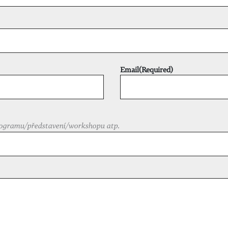
Email
(Required)
ogramu/představení/workshopu atp.