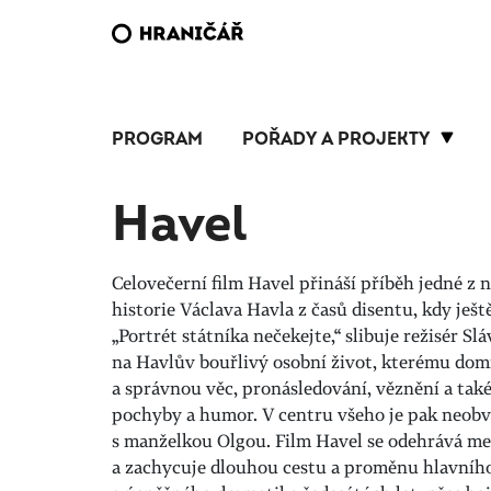
PROGRAM
POŘADY A PROJEKTY
Havel
Celovečerní film Havel přináší příběh jedné z 
historie Václava Havla z časů disentu, kdy ješt
„Portrét státníka nečekejte,“ slibuje režisér Sl
na Havlův bouřlivý osobní život, kterému dom
a správnou věc, pronásledování, věznění a také
pochyby a humor. V centru všeho je pak neobvyk
s manželkou Olgou. Film Havel se odehrává mez
a zachycuje dlouhou cestu a proměnu hlavníh