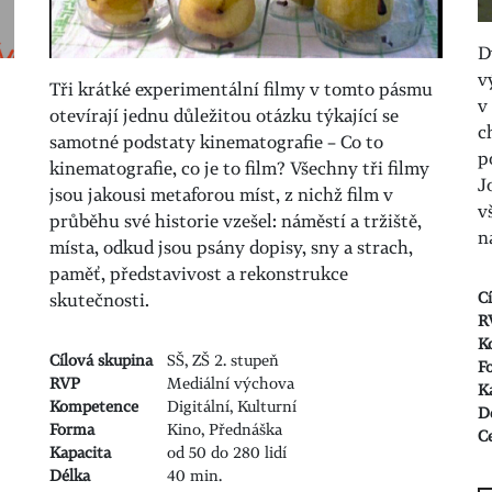
D
v
Tři krátké experimentální filmy v tomto pásmu
v
otevírají jednu důležitou otázku týkající se
c
samotné podstaty kinematografie – Co to
p
kinematografie, co je to film? Všechny tři filmy
J
jsou jakousi metaforou míst, z nichž film v
v
průběhu své historie vzešel: náměstí a tržiště,
n
místa, odkud jsou psány dopisy, sny a strach,
paměť, představivost a rekonstrukce
C
skutečnosti.
R
K
Cílová skupina
SŠ, ZŠ 2. stupeň
F
RVP
Mediální výchova
K
Kompetence
Digitální, Kulturní
D
Forma
Kino, Přednáška
C
Kapacita
od 50 do 280 lidí
Délka
40 min.