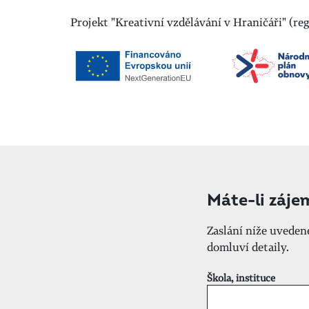
Projekt "Kreativní vzdělávání v Hraničáři" (r
Máte-li záje
Zaslání níže uvede
domluví detaily.
Škola, instituce