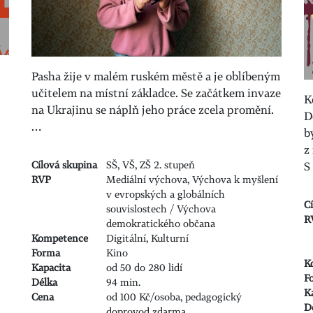
Pasha žije v malém ruském městě a je oblíbeným
učitelem na místní základce. Se začátkem invaze
K
na Ukrajinu se náplň jeho práce zcela promění.
D
…
b
z
Cílová skupina
SŠ, VŠ, ZŠ 2. stupeň
S
RVP
Mediální výchova, Výchova k myšlení
v evropských a globálních
C
souvislostech / Výchova
R
demokratického občana
Kompetence
Digitální, Kulturní
Forma
Kino
K
Kapacita
od 50 do 280 lidí
F
Délka
94 min.
K
Cena
od 100 Kč/osoba, pedagogický
D
doprovod zdarma