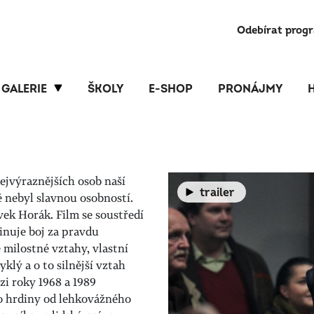
Odebírat prog
GALERIE
ŠKOLY
E-SHOP
PRONÁJMY
nejvýraznějších osob naší
trailer
ě nebyl slavnou osobností.
ávek Horák. Film se soustředí
inuje boj za pravdu
 milostné vztahy, vlastní
lý a o to silnější vztah
i roky 1968 a 1989
o hrdiny od lehkovážného