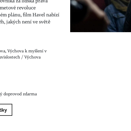
ovníka za lidská práva
ametové revoluce
hém plánu, film Havel nabízí
h, jakých není ve světě
ova, Výchova k myšlení v
uvislostech / Výchova
ký doprovod zdarma
dky