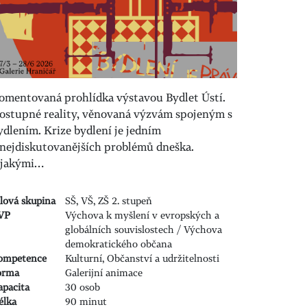
omentovaná prohlídka výstavou Bydlet Ústí.
ostupné reality, věnovaná výzvám spojeným s
ydlením. Krize bydlení je jedním
 nejdiskutovanějších problémů dneška.
 jakými…
ílová skupina
SŠ, VŠ, ZŠ 2. stupeň
VP
Výchova k myšlení v evropských a
globálních souvislostech / Výchova
demokratického občana
ompetence
Kulturní, Občanství a udržitelnosti
orma
Galerijní animace
apacita
30 osob
élka
90 minut