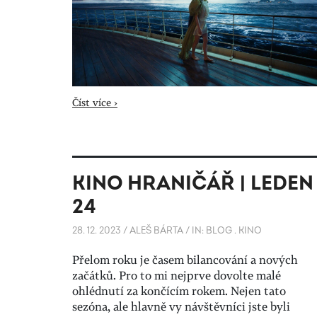
Číst více ›
KINO HRANIČÁŘ | LEDEN
24
28. 12. 2023
/
ALEŠ BÁRTA
/
IN:
BLOG
.
KINO
Přelom roku je časem bilancování a nových
začátků. Pro to mi nejprve dovolte malé
ohlédnutí za končícím rokem. Nejen tato
sezóna, ale hlavně vy návštěvníci jste byli