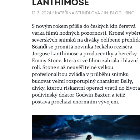
LANTHIMOSE
12. 3. 2024
/
KATEŘINA STÜNDLOVÁ
/
IN:
BLOG
.
KINO
S novým rokem přišla do českých kin čerstvá
várka filmů hodných pozornosti. Kromě výběr
severských snímků na diváky oblíbené přehlíd
Scandi
se promítá novinka řeckého režiséra
Jorgose Lanthimose a producentky a herečky
Emmy Stone, která si ve filmu zahrála i hlavní
roli. Stone s až neuvěřitelně velkou
profesionalitou zvládla v průběhu snímku
budovat velmi rozporuplný charakter Belly,
dívky, kterou riskantní operací vrátil do života
podivínský doktor Godwin Baxter, a jejíž
postava prochází enormním vývojem.