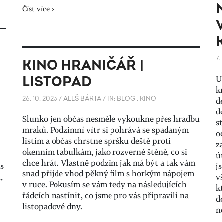
Číst více ›
7.
KINO HRANIČÁŘ |
LISTOPAD
U
k
26. 10. 2023
/
ALEŠ BÁRTA
/
IN:
BLOG
.
KINO
d
d
Slunko jen občas nesměle vykoukne přes hradbu
s
mraků. Podzimní vítr si pohrává se spadaným
o
listím a občas chrstne spršku deště proti
z
okenním tabulkám, jako rozverné štěně, co si
á
ú
chce hrát. Vlastně podzim jak má být a tak vám
s
j
snad přijde vhod pěkný film s horkým nápojem
,
v
v ruce. Pokusím se vám tedy na následujících
k
řádcích nastínit, co jsme pro vás připravili na
d
listopadové dny.
n