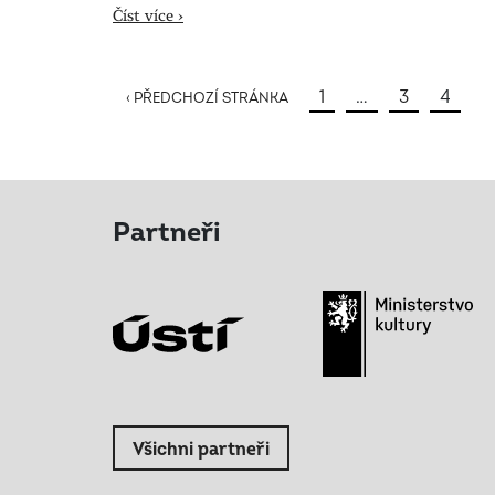
Číst více ›
1
…
3
4
‹ PŘEDCHOZÍ STRÁNKA
Partneři
Všichni partneři