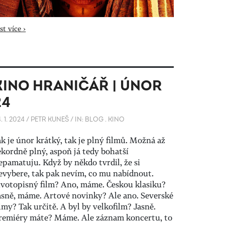
st více ›
KINO HRANIČÁŘ | ÚNOR
24
. 1. 2024
/
PETR KUNEŠ
/
IN:
BLOG
.
KINO
ak je únor krátký, tak je plný filmů. Možná až
ekordně plný, aspoň já tedy bohatší
epamatuju. Když by někdo tvrdil, že si
evybere, tak pak nevím, co mu nabídnout.
ivotopisný film? Ano, máme. Českou klasiku?
asně, máme. Artové novinky? Ale ano. Severské
ilmy? Tak určitě. A byl by velkofilm? Jasně.
remiéry máte? Máme. Ale záznam koncertu, to