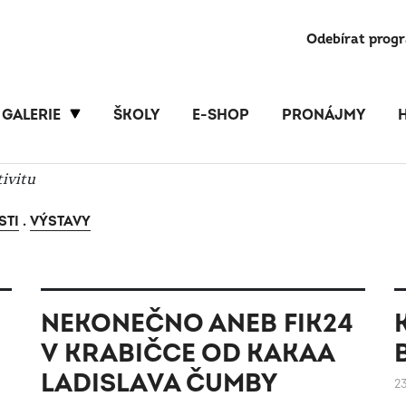
Odebírat prog
GALERIE
ŠKOLY
E-SHOP
PRONÁJMY
tivitu
STI
.
VÝSTAVY
NEKONEČNO ANEB FIK24
V KRABIČCE OD KAKAA
LADISLAVA ČUMBY
23