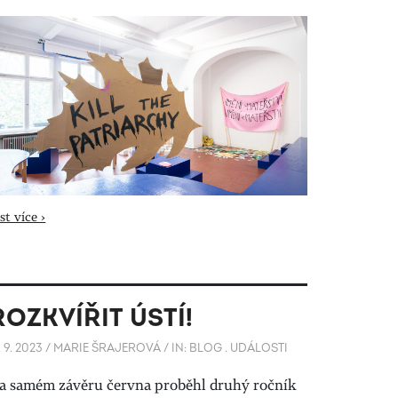
st více ›
ROZKVÍŘIT ÚSTÍ!
. 9. 2023
/
MARIE ŠRAJEROVÁ
/
IN:
BLOG
.
UDÁLOSTI
a samém závěru června proběhl druhý ročník