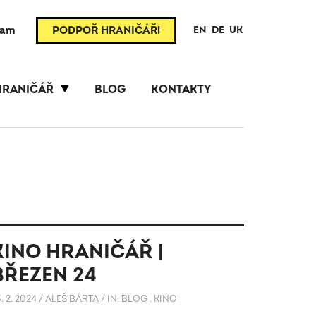
ram
PODPOŘ HRANIČÁŘ!
EN
DE
UK
HRANIČÁŘ
BLOG
KONTAKTY
KINO HRANIČÁŘ |
BŘEZEN 24
. 2. 2024
/
ALEŠ BÁRTA
/
IN:
BLOG
.
KINO