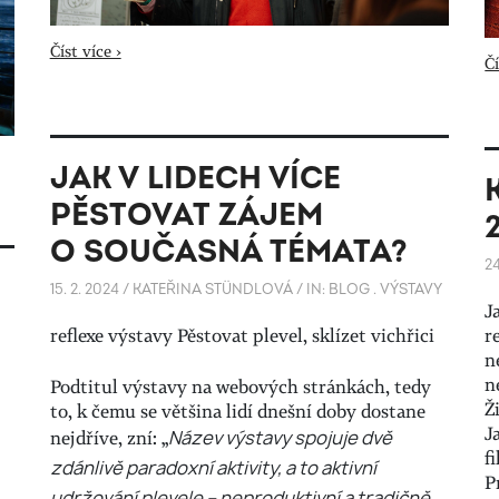
Číst více ›
Čí
JAK V LIDECH VÍCE
PĚSTOVAT ZÁJEM
O SOUČASNÁ TÉMATA?
24
15. 2. 2024
/
KATEŘINA STÜNDLOVÁ
/
IN:
BLOG
.
VÝSTAVY
J
reflexe výstavy Pěstovat plevel, sklízet vichřici
r
n
n
Podtitul výstavy na webových stránkách, tedy
Ž
to, k čemu se většina lidí dnešní doby dostane
J
nejdříve, zní: „
Název výstavy spojuje dvě
f
zdánlivě paradoxní aktivity, a to aktivní
P
udržování plevele – neproduktivní a tradičně