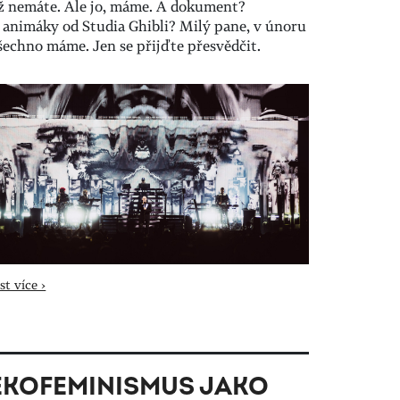
ž nemáte. Ale jo, máme. A dokument?
 animáky od Studia Ghibli? Milý pane, v únoru
šechno máme. Jen se přijďte přesvědčit.
st více ›
EKOFEMINISMUS JAKO