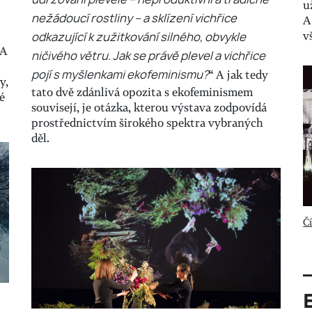
u
nežádoucí rostliny – a sklízení vichřice
A
v
odkazující k zužitkování silného, obvykle
 A
ničivého větru. Jak se právě plevel a vichřice
pojí s myšlenkami ekofeminismu?
“ A jak tedy
y,
tato dvě zdánlivá opozita s ekofeminismem
é
souvisejí, je otázka, kterou výstava zodpovídá
prostřednictvím širokého spektra vybraných
děl.
Čí