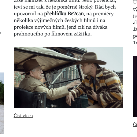
Ú
jeví se mi tak, že je poměrně široký. Rád bych
t
?
upozornil na
přehlídku Be2can
, na premiéry
j
několika výjimečných českých filmů i na
a
projekce nových filmů, jenž cílí na diváka
J
o
prahnoucího po filmovém zážitku.
p
T
Číst více ›
Čí