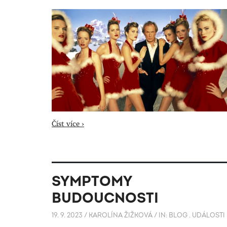
Číst více ›
SYMPTOMY
BUDOUCNOSTI
19. 9. 2023
/
KAROLÍNA ŽIŽKOVÁ
/
IN:
BLOG
.
UDÁLOSTI