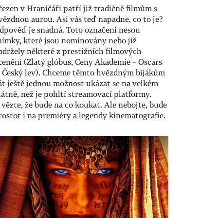
řezen v Hraničáři patří již tradičně filmům s
vězdnou aurou. Asi vás teď napadne, co to je?
dpověď je snadná. Toto označení nesou
nímky, které jsou nominovány nebo již
bdržely některé z prestižních filmových
cenění (Zlatý glóbus, Ceny Akademie – Oscars
i Český lev). Chceme těmto hvězdným bijákům
át ještě jednou možnost ukázat se na velkém
látně, než je pohltí streamovací platformy.
 vězte, že bude na co koukat. Ale nebojte, bude
rostor i na premiéry a legendy kinematografie.