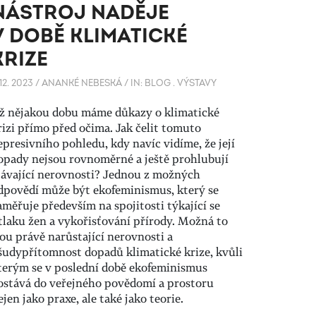
NÁSTROJ NADĚJE
V DOBĚ KLIMATICKÉ
KRIZE
 12. 2023
/
ANANKÉ NEBESKÁ
/
IN:
BLOG
.
VÝSTAVY
ž nějakou dobu máme důkazy o klimatické
rizi přímo před očima. Jak čelit tomuto
epresivního pohledu, kdy navíc vidíme, že její
opady nejsou rovnoměrné a ještě prohlubují
távající nerovnosti? Jednou z možných
dpovědí může být ekofeminismus, který se
aměřuje především na spojitosti týkající se
tlaku žen a vykořisťování přírody. Možná to
sou právě narůstající nerovnosti a
šudypřítomnost dopadů klimatické krize, kvůli
terým se v poslední době ekofeminismus
ostává do veřejného povědomí a prostoru
ejen jako praxe, ale také jako teorie.