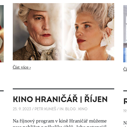
Číst více ›
Čí
KINO HRANIČÁŘ | ŘÍJEN
25. 9. 2023
/
PETR KUNEŠ
/
IN:
BLOG
.
KINO
19
Na říjnový program v kině Hraničář můžeme
N
zase nahlížet z několika úhlů. Jeho potenciál,