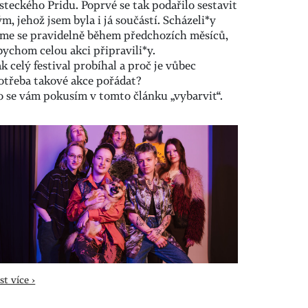
steckého Pridu. Poprvé se tak podařilo sestavit
ým, jehož jsem byla i já součástí. Scházeli*y
sme se pravidelně během předchozích měsíců,
bychom celou akci připravili*y.
ak celý festival probíhal a proč je vůbec
otřeba takové akce pořádat?
o se vám pokusím v tomto článku „vybarvit“.
st více ›