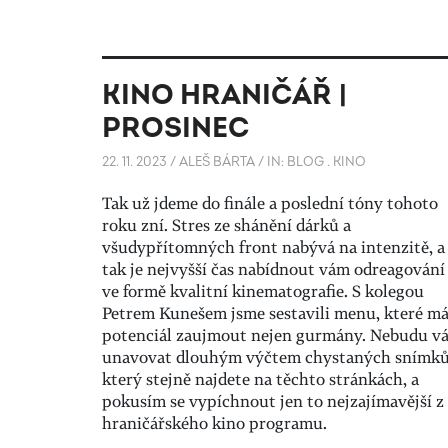
KINO HRANIČÁŘ |
PROSINEC
22. 11. 2023
/
ALEŠ BÁRTA
/
IN:
BLOG
.
KINO
Tak už jdeme do finále a poslední tóny tohoto
roku zní. Stres ze shánění dárků a
všudypřítomných front nabývá na intenzitě, a
tak je nejvyšší čas nabídnout vám odreagování
ve formě kvalitní kinematografie. S kolegou
Petrem Kunešem jsme sestavili menu, které m
potenciál zaujmout nejen gurmány. Nebudu vá
unavovat dlouhým výčtem chystaných snímků
který stejně najdete na těchto stránkách, a
pokusím se vypíchnout jen to nejzajímavější z
hraničářského kino programu.