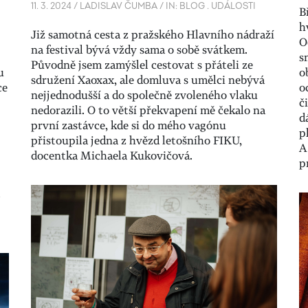
11. 3. 2024
/
LADISLAV ČUMBA
/
IN:
BLOG
.
UDÁLOSTI
B
h
Již samotná cesta z pražského Hlavního nádraží
O
na festival bývá vždy sama o sobě svátkem.
s
Původně jsem zamýšlel cestovat s přáteli ze
u
o
sdružení Xaoxax, ale domluva s umělci nebývá
ce
o
nejjednodušší a do společně zvoleného vlaku
č
nedorazili. O to větší překvapení mě čekalo na
d
první zastávce, kde si do mého vagónu
p
přistoupila jedna z hvězd letošního FIKU,
A
docentka Michaela Kukovičová.
p