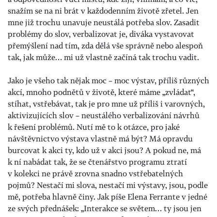
snažím se na ni brát v každodenním životě zřetel. Jen
mne již trochu unavuje neustálá potřeba slov. Zasadit
problémy do slov, verbalizovat je, diváka vystavovat
přemýšlení nad tím, zda dělá vše správně nebo alespoň
tak, jak může… mi už vlastně začíná tak trochu vadit.
Jako je všeho tak nějak moc – moc výstav, příliš různých
akcí, mnoho podnětů v životě, které máme „zvládat“,
stíhat, vstřebávat, tak je pro mne už příliš i varovných,
aktivizujících slov – neustálého verbalizování návrhů
k řešení problémů. Nutí mě to k otázce, pro jaké
návštěvnictvo výstava vlastně má být? Má opravdu
burcovat k akci ty, kdo už v akci jsou? A pokud ne, má
k ní nabádat tak, že se čtenářstvo programu ztratí
v kolekci ne právě zrovna snadno
vstřebatelných
pojmů? Nestačí mi slova, nestačí mi výstavy, jsou, podle
mě, potřeba hlavně činy. Jak píše Elena Ferrante v jedné
ze svých přednášek: „Interakce se světem… ty jsou jen