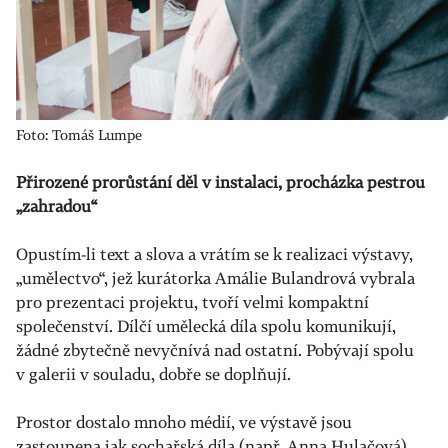
Foto: Tomáš Lumpe
Přirozené prorůstání děl v instalaci, procházka pestrou
„zahradou“
Opustím-li text a slova a vrátím se k realizaci výstavy,
„umělectvo“, jež kurátorka Amálie Bulandrová vybrala
pro prezentaci projektu, tvoří velmi kompaktní
společenství. Dílčí umělecká díla spolu komunikují,
žádné zbytečně nevyčnívá nad ostatní. Pobývají spolu
v galerii v souladu, dobře se doplňují.
Prostor dostalo mnoho médií, ve výstavě jsou
zastoupena jak sochařská díla (např. Anna Hulačová),