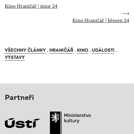
Kino Hraničář | únor 24
⟶
Kino Hraničář | březen 24
VŠECHNY ČLÁNKY
.
HRANIČÁŘ
.
KINO
.
UDÁLOSTI
.
VÝSTAVY
Partneři