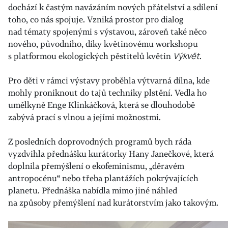
dochází k častým navázáním nových přátelství a sdílení
toho, co nás spojuje. Vzniká prostor pro dialog
nad tématy spojenými s výstavou, zároveň také něco
nového, původního,
díky květinovému workshopu
s platformou ekologických pěstitelů květin
Výkvět
.
Pro děti v rámci výstavy proběhla výtvarná dílna, kde
mohly proniknout do tajů techniky plstění. Vedla ho
umělkyně Enge Klinkáčková, která se dlouhodobě
zabývá prací s vlnou a jejími možnostmi.
Z posledních doprovodných programů bych ráda
vyzdvihla přednášku kurátorky Hany Janečkové, která
doplnila přemýšlení o ekofeminismu, „děravém
antropocénu“ nebo třeba plantážích pokrývajících
planetu. Přednáška nabídla mimo jiné náhled
na způsoby přemýšlení nad kurátorstvím jako takovým.