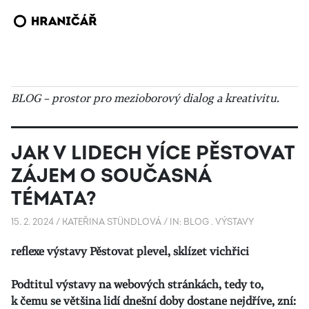
BLOG – prostor pro mezioborový dialog a kreativitu.
JAK V LIDECH VÍCE PĚSTOVAT
ZÁJEM O SOUČASNÁ
TÉMATA?
15. 2. 2024
/
KATEŘINA STÜNDLOVÁ
/
IN:
BLOG
.
VÝSTAVY
reflexe výstavy Pěstovat plevel, sklízet vichřici
Podtitul výstavy na webových stránkách, tedy to,
k čemu se většina lidí dnešní doby dostane nejdříve, zní: