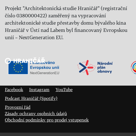
Projekt "Architektonická studie Hraničář" (registrační
číslo 0380000422) zaměřený na vypracování
architektonické studie přestavby domu bývalého kina
Hraničář v Ústí nad Labem byl financovaný Evropskou
unií – NextGeneration EU.
Veřejný sál Hraničář, spolek
Prokopa Diviše 1812/7
400 01 Ústí nad Labem
Facebook
Instagram
YouTube
Podcast Hraničář (Spotify)
Provozní řád
Zásady ochrany osobních údajů
Obchodní podmínky pro prodej vstupenek