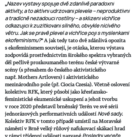
„
Název výstavy spojuje dvě zdánlivě paradoxní
aktivity, a to aktivní udržování plevele – neproduktivní
a tradičně nežádoucí rostliny – a sklízení vichřice
odkazující k zužitkování silného, obvykle ničivého
větru. Jak se právě plevel a vichřice pojí s myšlenkami
ekofeminismu?
“ A jak tedy tato dvě zdánlivá opozita
s ekofeminismem souvisejí, je otázka, kterou výstava
zodpovídá prostřednictvím širokého spektra vybraných
děl pečlivě prozkoumaného terénu české výtvarné
scény (s přesahem do českého aktivistického
např. Mothers Artlovers) i aktivistického
mezinárodního pole (př. Ciocia Czesia). Včetně oslovení
kolektivu RFK, který působí jako křesťansko-
feministické ekumenické uskupení a jehož tvorbu
v roce 2020 představil brněnský Terén ve své sérii
jednorázových performativních událostí
Nové sady
.
Kolektiv RFK v tomto případě umístil na Moravské
náměstí v Brně velký růžový nafukovací skákací hrad
v rámci třídenní události nazvané
Poslední večeře