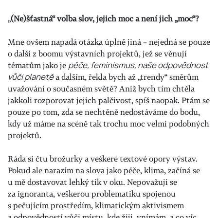
„
(Ne)šťastná“ volba slov, jejich moc a není jich „moc“?
Mne ovšem napadá otázka úplně jiná – nejedná se pouze
o další z boomu výstavních projektů, jež se věnují
tématům jako je
péče, feminismus, naše odpovědnost
vůči planetě
a dalším, řekla bych až „trendy“ směrům
uvažování o současném světě? Aniž bych tím chtěla
jakkoli rozporovat jejich palčivost, spíš naopak. Ptám se
pouze po tom, zda se nechtěně nedostáváme do bodu,
kdy už máme na scéně tak trochu moc velmi podobných
projektů.
Ráda si čtu brožurky a veškeré textové opory výstav.
Pokud ale narazím na slova jako péče, klima, začíná
se
u mě dostavovat lehký tik v oku. Nepovažuji se
za ignoranta, veškerou problematiku spojenou
s pečujícím prostředím, klimatickým aktivismem
a odpovědností vůči místu, kde žiji, vnímám, a co víc,