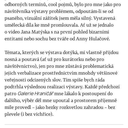
odborných termínů, cool pojmů, bylo pro mne jako pro
návštěvníka výstavy problémem, odpoutám-li se od
psaného, vizuální zážitek jsem měla silný. Vystavená
umělecká díla ke mně promlouvala. Ať už se jednalo
o video Jana Matýska s na první pohled bizarními
entitami nebo sochu bez tváře od Anny Hulačové.
Témata, kterých se výstava dotýká, mi vlastně přijdou
nosná a poutavá (ať už pro kurátorku nebo pro
návštěvnictvo), jen pro mne zůstává problematická
jejich verbalizace prostřednictvím mnohdy většinové
veřejnosti odcizených slov. Tím spíše bych ráda
podtrhla výslednou realizaci výstavy. Každé předchozí
patro
Galerie Hraničář
mne lákalo k postoupení do
dalšího, výběr děl mne upoutal a prostorem příjemně
mile provedl – jako hezky rozkvetlou zahradou – bez
plevele (i bez vichřice).