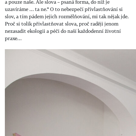
a pouze naše. Ale slova – psaná forma, do níž je
uzavíráme … ta ne.“ O to nebezpečí přivlastňování si
slov, a tím pádem jejich rozmělňování, mi tak nějak jde.
Proč si tolik přivlastňovat slova, proč raději jenom
nezasadit ekologii a péči do naší každodenní životní
praxe…