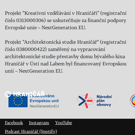
Projekt "Kreativní vzdělávání v Hraničáři" (registrační
číslo 0313000306) se uskutečňuje za finanční podpory
Evropské unie – NextGeneration EU.
Projekt "Architektonická studie Hraničář" (registrační
číslo 0380000422) zaměřený na vypracování
architektonické studie přestavby domu bývalého kina
Hraničář v Ústí nad Labem byl financovaný Evropskou
unií – NextGeneration EU.
Veřejný sál Hraničář, spolek
Prokopa Diviše 1812/7
400 01 Ústí nad Labem
Facebook
Instagram
YouTube
Podcast Hraničář (Spotify)