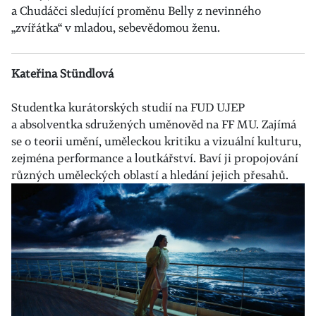
a Chudáčci sledující proměnu Belly z nevinného
„zvířátka“ v mladou, sebevědomou ženu.
Kateřina Stündlová
Studentka kurátorských studií na FUD UJEP
a absolventka sdružených uměnověd na FF MU. Zajímá
se o teorii umění, uměleckou kritiku a vizuální kulturu,
zejména performance a loutkářství. Baví ji propojování
různých uměleckých oblastí a hledání jejich přesahů.