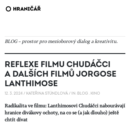
BLOG – prostor pro mezioborový dialog a kreativitu.
REFLEXE FILMU CHUDÁČCI
A DALŠÍCH FILMŮ JORGOSE
LANTHIMOSE
12. 3. 2024
/
KATEŘINA STÜNDLOVÁ
/
IN:
BLOG
.
KINO
Radikalita ve filmu: Lanthimosovi Chudáčci nabourávají
hranice divákovy ochoty, na co se (a jak dlouho) ještě
chtít dívat