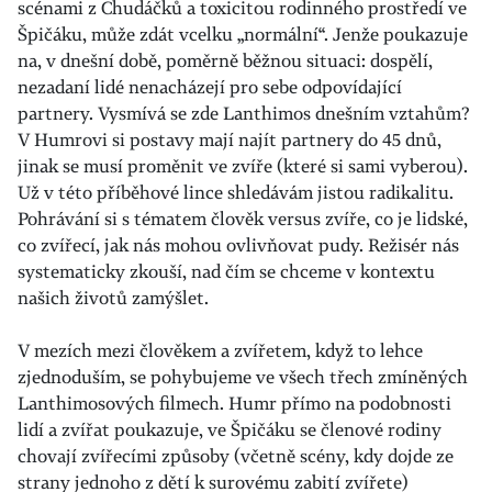
scénami z Chudáčků a toxicitou rodinného prostředí ve
Špičáku, může zdát vcelku „normální“. Jenže poukazuje
na, v dnešní době, poměrně běžnou situaci: dospělí,
nezadaní lidé nenacházejí pro sebe odpovídající
partnery. Vysmívá se zde Lanthimos dnešním vztahům?
V Humrovi si postavy mají najít partnery do 45 dnů,
jinak se musí proměnit ve zvíře (které si sami vyberou).
Už v této příběhové lince shledávám jistou radikalitu.
Pohrávání si s tématem člověk versus zvíře, co je lidské,
co zvířecí, jak nás mohou ovlivňovat pudy. Režisér nás
systematicky zkouší, nad čím se chceme v kontextu
našich životů zamýšlet.
V mezích mezi člověkem a zvířetem, když to lehce
zjednoduším, se pohybujeme ve všech třech zmíněných
Lanthimosových filmech. Humr přímo na podobnosti
lidí a zvířat poukazuje, ve Špičáku se členové rodiny
chovají zvířecími způsoby (včetně scény, kdy dojde ze
strany jednoho z dětí k surovému zabití zvířete)