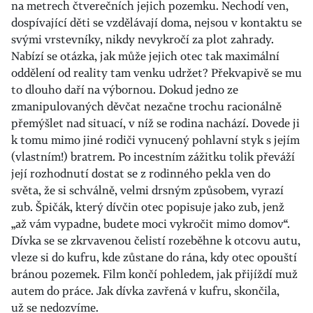
na metrech čtverečních jejich pozemku. Nechodí ven,
dospívající děti se vzdělávají doma, nejsou v kontaktu se
svými vrstevníky, nikdy nevykročí za plot zahrady.
Nabízí se otázka, jak může jejich otec tak maximální
oddělení od reality tam venku udržet? Překvapivě se mu
to dlouho daří na výbornou. Dokud jedno ze
zmanipulovaných děvčat nezačne trochu racionálně
přemýšlet nad situací, v níž se rodina nachází. Dovede ji
k tomu mimo jiné rodiči vynucený pohlavní styk s jejím
(vlastním!) bratrem. Po incestním zážitku tolik převáží
její rozhodnutí dostat se z rodinného pekla ven do
světa, že si schválně, velmi drsným způsobem, vyrazí
zub. Špičák, který dívčin otec popisuje jako zub, jenž
„až vám vypadne, budete moci vykročit mimo domov“.
Dívka se se zkrvavenou čelistí rozeběhne k otcovu autu,
vleze si do kufru, kde zůstane do rána, kdy otec opouští
bránou pozemek. Film končí pohledem, jak přijíždí muž
autem do práce. Jak dívka zavřená v kufru, skončila,
už se nedozvíme.