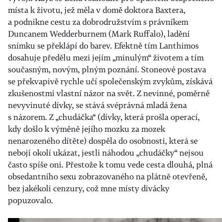
místa k životu, jež měla v domě doktora Baxtera,
a podnikne cestu za dobrodružstvím s právníkem
Duncanem Wedderburnem (Mark Ruffalo), ladění
snímku se překlápí do barev. Efektně tím Lanthimos
dosahuje předělu mezi jejím „minulým“ životem a tím
současným, novým, plným poznání. Stoneové postava
se překvapivě rychle učí společenským zvykům, získává
zkušenostmi vlastní názor na svět. Z nevinné, poměrně
nevyvinuté dívky, se stává svéprávná mladá žena
s názorem. Z „chudáčka“ (dívky, která prošla operací,
kdy došlo k výměně jejího mozku za mozek
nenarozeného dítěte) dospěla do osobnosti, která se
nebojí okolí ukázat, jestli náhodou „chudáčky“ nejsou
často spíše oni. Přestože k tomu vede cesta dlouhá, plná
obsedantního sexu zobrazovaného na plátně otevřeně,
bez jakékoli cenzury, což mne místy divácky
popuzovalo.