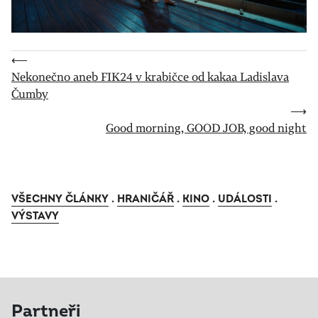
⟵
Nekonečno aneb FIK24 v krabičce od kakaa Ladislava
Čumby
⟶
Good morning, GOOD JOB, good night
VŠECHNY ČLÁNKY
.
HRANIČÁŘ
.
KINO
.
UDÁLOSTI
.
VÝSTAVY
Partneři