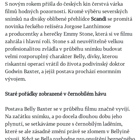
S novým rokem přišla do českých kin čerstvá várka
filmů hodných pozornosti. Kromě výběru severských
snímků na diváky oblíbené přehlídce
Scandi
se promítá
novinka řeckého režiséra Jorgose Lanthimose
a producentky a herečky Emmy Stone, která si ve filmu
zahrála i hlavní roli. Stone s až neuvěřitelně velkou
profesionalitou zvládla v průběhu snímku budovat
velmi rozporuplný charakter Belly, dívky, kterou
riskantní operací vrátil do života podivínský doktor
Godwin Baxter, a jejíž postava prochází enormním
vývojem.
Staré pořádky zobrazené v černobílém hávu
Postava Belly Baxter se v průběhu filmu značně vyvíjí.
Na začátku snímku, a po docela dlouhou dobu jeho
plynutí, se setkáváme pouze s černobílým laděním,
které se ale zásadně změní právě se zlomem v Bellyině
vývoji. Když se Bella rozhodne pro opuštění bezpečného