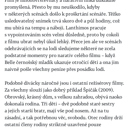
Film je mnohovrstevnatý a narativní linka důkladně
promyšlená. Přesto by mu neuškodilo, kdyby
v některých scénách došlo k proškrtání scénáře. Těžko
usledovatelný snímek trvá skoro dvě a půl hodiny, což
mu ubírá na tempu a náboji. Lanthimos pracuje
s vypointováním scén velmi důsledně, proto by cokoli
z filmu ubrat nebyl úkol lehký. Přece jen ale ve scénách
odehrávajících se na lodi sledujeme některé ne zcela
podstatné momenty pro narativ celého filmu – když
Belle černošský mladík ukazuje otročící děti a ona jim
naivně pošle všechny peníze přes posádku lodi.
Podobně divácky náročné jsou i ostatní režisérovy filmy.
Za všechny slouží jako dobrý příklad Špičák (2009).
Obrovský, krásný dům, s velkou zahradou, obývá naoko
dokonalá rodina. Tři děti – dvě podobně staré sestry
a jejich starší bratr, mají vše pod nosem. Až na tu
zásadní, a tak potřebnou věc, svobodu. Otec rodiny drží
ostatní členy rodiny striktně uzavřené pouze