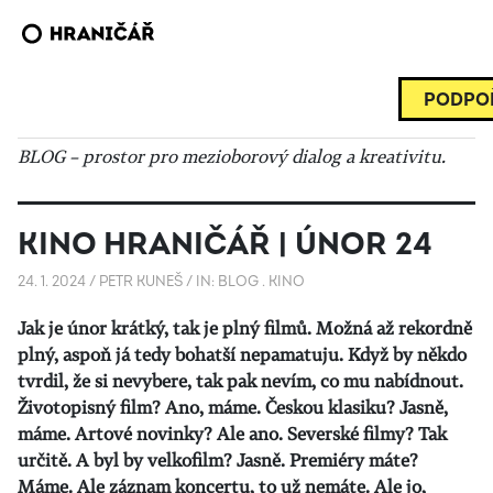
PODPOŘ
BLOG – prostor pro mezioborový dialog a kreativitu.
KINO HRANIČÁŘ | ÚNOR 24
24. 1. 2024
/
PETR KUNEŠ
/
IN:
BLOG
.
KINO
Jak je únor krátký, tak je plný filmů. Možná až rekordně
plný, aspoň já tedy bohatší nepamatuju. Když by někdo
tvrdil, že si nevybere, tak pak nevím, co mu nabídnout.
Životopisný film? Ano, máme. Českou klasiku? Jasně,
máme. Artové novinky? Ale ano. Severské filmy? Tak
určitě. A byl by velkofilm? Jasně. Premiéry máte?
Máme. Ale záznam koncertu, to už nemáte. Ale jo,