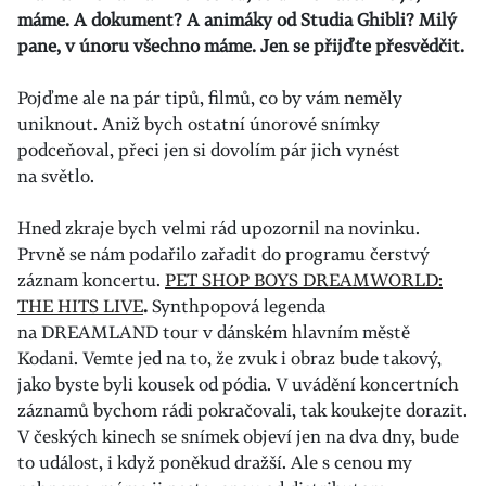
máme. A dokument? A animáky od Studia Ghibli? Milý
pane, v únoru všechno máme. Jen se přijďte přesvědčit.
Pojďme ale na pár tipů, filmů, co by vám neměly
uniknout. Aniž bych ostatní únorové snímky
podceňoval, přeci jen si dovolím pár jich vynést
na světlo.
Hned zkraje bych velmi rád upozornil na novinku.
Prvně se nám podařilo zařadit do programu čerstvý
záznam koncertu.
PET SHOP BOYS DREAMWORLD:
THE HITS LIVE
.
Synthpopová legenda
na DREAMLAND tour v dánském hlavním městě
Kodani. Vemte jed na to, že zvuk i obraz bude takový,
jako byste byli kousek od pódia. V uvádění koncertních
záznamů bychom rádi pokračovali, tak koukejte dorazit.
V českých kinech se snímek objeví jen na dva dny, bude
to událost, i když poněkud dražší. Ale s cenou my