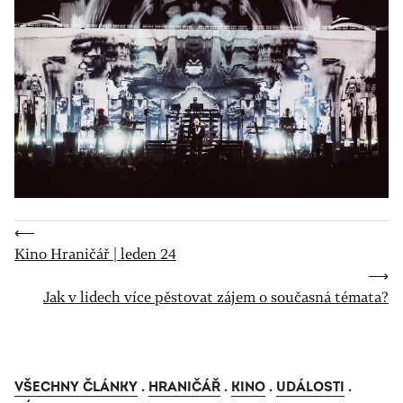
⟵
Kino Hraničář | leden 24
⟶
Jak v lidech více pěstovat zájem o současná témata?
VŠECHNY ČLÁNKY
.
HRANIČÁŘ
.
KINO
.
UDÁLOSTI
.