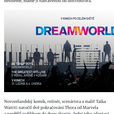
nehneme, máme ji nastavenou od distributora.
Novozélandský komik, režisér, scenárista a malíř Taika
Waititi natočil dvě pokračování Thora od Marvela
a rozdělil publikum do dvou skupin. Jedni jeho adaptaci