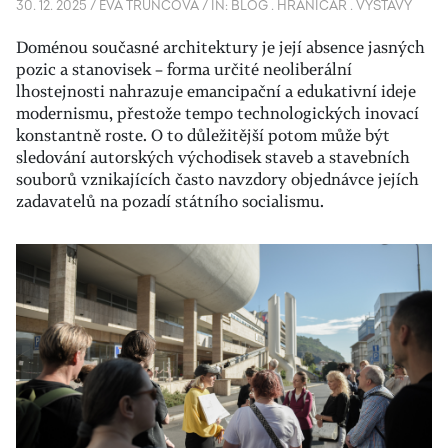
30. 12. 2025
/
EVA TRUNCOVÁ
/
IN:
BLOG
.
HRANIČÁŘ
.
VÝSTAVY
Doménou současné architektury je její absence jasných
pozic a stanovisek – forma určité neoliberální
lhostejnosti nahrazuje emancipační a edukativní ideje
modernismu, přestože tempo technologických inovací
konstantně roste.
O to důležitější potom může být
sledování autorských východisek staveb a stavebních
souborů vznikajících často navzdory objednávce jejích
zadavatelů na pozadí státního socialismu.