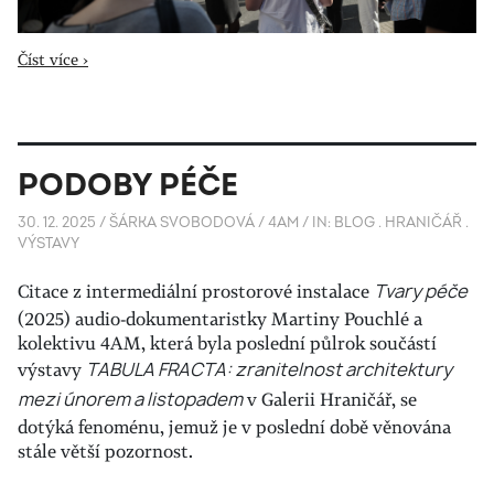
Číst více ›
PODOBY PÉČE
30. 12. 2025
/
ŠÁRKA SVOBODOVÁ / 4AM
/
IN:
BLOG
.
HRANIČÁŘ
.
VÝSTAVY
Citace z intermediální prostorové instalace
Tvary péče
(2025) audio-dokumentaristky Martiny Pouchlé a
kolektivu 4AM, která byla poslední půlrok součástí
výstavy
TABULA FRACTA: zranitelnost architektury
mezi únorem a listopadem
v Galerii Hraničář, se
dotýká fenoménu, jemuž je v poslední době věnována
stále větší pozornost.