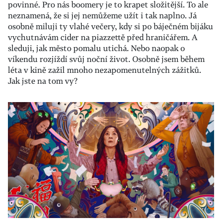
povinné. Pro nás boomery je to krapet složitější. To ale
neznamená, že si jej nemůžeme užít i tak naplno. Já
osobně miluji ty vlahé večery, kdy si po báječném bijáku
vychutnávám cider na piazzettě před hraničářem. A
sleduji, jak město pomalu utichá. Nebo naopak o
víkendu rozjíždí svůj noční život. Osobně jsem během
léta v kině zažil mnoho nezapomenutelných zážitků.
Jak jste na tom vy?