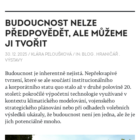
BUDOUCNOST NELZE
PŘEDPOVĚDĚT, ALE MŮŽEME
JI TVOŘIT
30. 12. 2025
/
KLÁRA PELOUŠKOVÁ
/
IN:
BLOG
.
HRANIČÁŘ
.
VÝSTAVY
Budoucnost je inherentně nejistá. Nepřekvapivé
tvrzení, které se ale součástí institucionálního
a korporátního statu quo stalo až v druhé polovině 20.
století: pokročilé výpočetní technologie využívané v
kontextu klimatického modelování, vojenského
strategického plánování nebo při odhadech volebních
výsledků ukázaly, že budoucnost není jen jedna, ale že je
jich potenciálně mnoho.