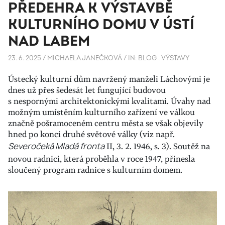
PŘEDEHRA K VÝSTAVBĚ
KULTURNÍHO DOMU V ÚSTÍ
NAD LABEM
23. 6. 2025
/
MICHAELA JANEČKOVÁ
/
IN:
BLOG
.
VÝSTAVY
Ústecký kulturní dům navržený manželi Láchovými je
dnes už přes šedesát let fungující budovou
s nespornými architektonickými kvalitami. Úvahy nad
možným umístěním kulturního zařízení ve válkou
značně pošramoceném centru města se však objevily
hned po konci druhé světové války (viz např.
Severočeká Mladá fronta
II, 3. 2. 1946, s. 3). Soutěž na
novou radnici, která proběhla v roce 1947, přinesla
sloučený program radnice s kulturním domem.