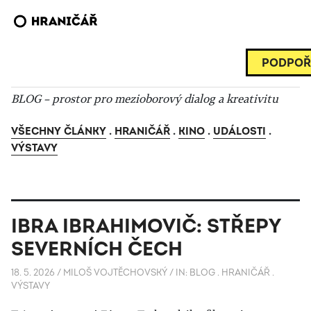
PODPOŘ
BLOG – prostor pro mezioborový dialog a kreativitu
VŠECHNY ČLÁNKY
.
HRANIČÁŘ
.
KINO
.
UDÁLOSTI
.
VÝSTAVY
IBRA IBRAHIMOVIČ: STŘEPY
SEVERNÍCH ČECH
18. 5. 2026
/
MILOŠ VOJTĚCHOVSKÝ
/
IN:
BLOG
.
HRANIČÁŘ
.
VÝSTAVY