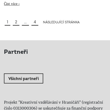
Číst více ›
1
2
…
4
NÁSLEDUJÍCÍ STRÁNKA
Partneři
Všichni partneři
Projekt "Kreativní vzdělávání v Hraničáři" (registrační
číslo 0313000306) se uskutečňuje za finanční podpory