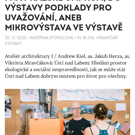
VÝSTAVY PODKLADY PRO
UVAŽOVÁNÍ, ANEB
MIKROVÝSTAVA VE VÝSTAVĚ
30. 12. 2025
/
KATEŘINA STÜNDLOVÁ
/
IN:
BLOG
.
HRANIČÁŘ
.
VÝSTAVY
Ateliér architektury I / Andrew Kiel, as. Jakub Herza, as.
Viktória Mravčáková: Ústí nad Labem: Hledání prostor
ekologické a sociální nespravedlnosti, jak se může stát
Ústí nad Labem dobrým místem pro život pro všechny.