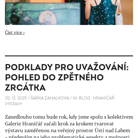
Číst více ›
PODKLADY PRO UVAŽOVÁNÍ:
POHLED DO ZPĚTNÉHO
ZRCÁTKA
30. 12. 2025
/
ŠÁRKA ZAHÁLKOVÁ
/
IN:
BLOG
.
HRANIČÁŘ
.
VÝSTAVY
Zanedlouho tomu bude rok, kdy jsme spolu s kolektivem
Galerie Hraničář začali krok za krokem tvarovat
výstavu zaměřenou na veřejný prostor Ústí nad Labem
– především na jeho problematické aspekty a možnosti