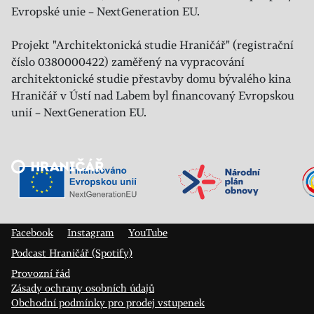
Evropské unie – NextGeneration EU.
Projekt "Architektonická studie Hraničář" (registrační
číslo 0380000422) zaměřený na vypracování
architektonické studie přestavby domu bývalého kina
Hraničář v Ústí nad Labem byl financovaný Evropskou
unií – NextGeneration EU.
Veřejný sál Hraničář, spolek
Prokopa Diviše 1812/7
400 01 Ústí nad Labem
Facebook
Instagram
YouTube
Podcast Hraničář (Spotify)
Provozní řád
Zásady ochrany osobních údajů
Obchodní podmínky pro prodej vstupenek