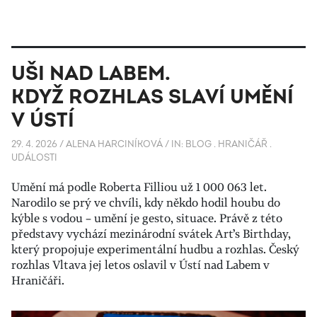
UŠI NAD LABEM.
KDYŽ ROZHLAS SLAVÍ UMĚNÍ
V ÚSTÍ
29. 4. 2026
/
ALENA HARCINÍKOVÁ
/
IN:
BLOG
.
HRANIČÁŘ
.
UDÁLOSTI
Umění má podle Roberta Filliou už 1 000 063 let.
Narodilo se prý ve chvíli, kdy někdo hodil houbu do
kýble s vodou – umění je gesto, situace. Právě z této
představy vychází mezinárodní svátek Art’s Birthday,
který propojuje experimentální hudbu a rozhlas. Český
rozhlas Vltava jej letos oslavil v Ústí nad Labem v
Hraničáři.