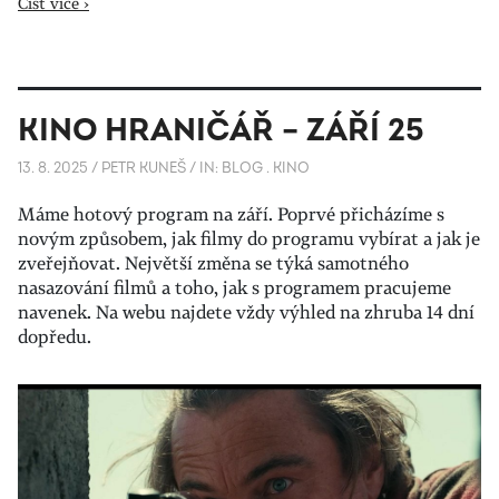
Číst více ›
KINO HRANIČÁŘ – ZÁŘÍ 25
13. 8. 2025
/
PETR KUNEŠ
/
IN:
BLOG
.
KINO
Máme hotový program na září. Poprvé přicházíme s
novým způsobem, jak filmy do programu vybírat a jak je
zveřejňovat. Největší změna se týká samotného
nasazování filmů a toho, jak s programem pracujeme
navenek. Na webu najdete vždy výhled na zhruba 14 dní
dopředu.