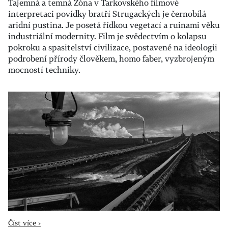
Tajemná a temná Zóna v Tarkovského filmové
interpretaci povídky bratří Strugackých je černobílá
aridní pustina. Je posetá řídkou vegetací a ruinami věku
industriální modernity. Film je svědectvím o kolapsu
pokroku a spasitelství civilizace, postavené na ideologii
podrobení přírody člověkem, homo faber, vyzbrojeným
mocností techniky.
Číst více ›