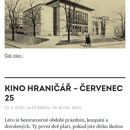
Číst více ›
KINO HRANIČÁŘ – ČERVENEC
25
23. 6. 2025
/
ALEŠ BÁRTA
/
IN:
BLOG
.
KINO
Léto je bezstarostné období prázdnin, koupání a
dovolených. Ty první dvě platí, pokud jste dítko školou