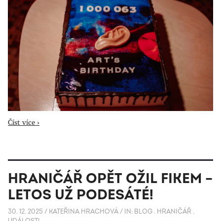
Číst více ›
HRANIČÁŘ OPĚT OŽIL FIKEM –
LETOS UŽ PODESÁTÉ!
30. 12. 2025
/
KATEŘINA HRACHOVÁ
/
IN:
BLOG
.
HRANIČÁŘ
.