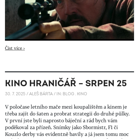
Číst více ›
KINO HRANIČÁŘ – SRPEN 25
30. 7. 2025
/
ALEŠ BÁRTA
/
IN:
BLOG
.
KINO
V poločase letního mače mezi koupalištěm a kinem je
třeba zajít do šaten a probrat strategii do druhé půlky.
V první jste byli naprosto báječní a rád bych vám
poděkoval za přízeň. Snímky jako Sbormistr, F1 či
Kouzlo derby vás evidentně bavily a já jsem tomu moc