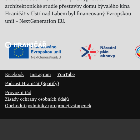
architektonické studie přestavby domu bývalého kina
Hraničář v Ústí nad Labem byl financovaný Evropskou
unií – NextGeneration EU.
Veřejný sál Hraničář, spolek
Prokopa Diviše 1812/7
400 01 Ústí nad Labem
Facebook
Instagram
YouTube
Podcast Hraničář (Spotify)
Provozní řád
Zásady ochrany osobních údajů
Obchodní podmínky pro prodej vstupenek