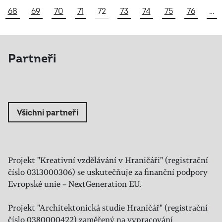
68
69
70
71
72
73
74
75
76
…
Partneři
Všichni partneři
Projekt "Kreativní vzdělávání v Hraničáři" (registrační
číslo 0313000306) se uskutečňuje za finanční podpory
Evropské unie – NextGeneration EU.
Projekt "Architektonická studie Hraničář" (registrační
číslo 0380000422) zaměřený na vypracování