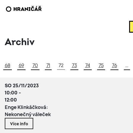
Archiv
68
69
70
71
72
73
74
75
76
…
SO 25/11/2023
10:00 -
12:00
Enge Klinkáčková:
Nekonečný váleček
Více info