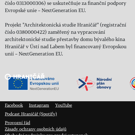
číslo 0313000306) se uskutečňuje za finanční podpory
Evropské unie – NextGeneration EU.
Projekt "Architektonická studie Hraničář" (registrační
číslo 0380000422) zaměřený na vypracování
architektonické studie přestavby domu bývalého kina
Hraničář v Ústí nad Labem byl financovaný Evropskou
unií – NextGeneration EU.
Veřejný sál Hraničář, spolek
Prokopa Diviše 1812/7
400 01 Ústí nad Labem
Facebook
Instagram
YouTube
Podcast Hraničář (Spotify)
Provozní řád
Zásady ochrany osobních údajů