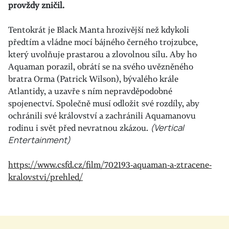
provždy zničil.
Tentokrát je Black Manta hrozivější než kdykoli
předtím a vládne mocí bájného černého trojzubce,
který uvolňuje prastarou a zlovolnou sílu. Aby ho
Aquaman porazil, obrátí se na svého uvězněného
bratra Orma (Patrick Wilson), bývalého krále
Atlantidy, a uzavře s ním nepravděpodobné
spojenectví. Společně musí odložit své rozdíly, aby
ochránili své království a zachránili Aquamanovu
rodinu i svět před nevratnou zkázou.
(Vertical
Entertainment)
https://www.csfd.cz/film/702193-aquaman-a-ztracene-
kralovstvi/prehled/