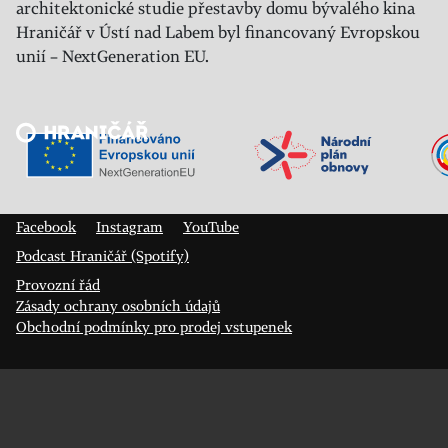
architektonické studie přestavby domu bývalého kina
Hraničář v Ústí nad Labem byl financovaný Evropskou
unií – NextGeneration EU.
Veřejný sál Hraničář, spolek
Prokopa Diviše 1812/7
400 01 Ústí nad Labem
Facebook
Instagram
YouTube
Podcast Hraničář (Spotify)
Provozní řád
Zásady ochrany osobních údajů
Obchodní podmínky pro prodej vstupenek