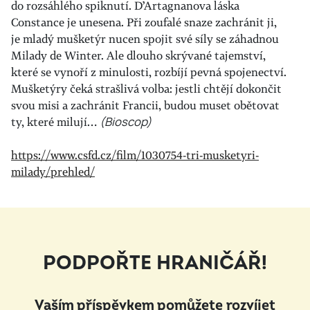
do rozsáhlého spiknutí. D’Artagnanova láska
Constance je unesena. Při zoufalé snaze zachránit ji,
je mladý mušketýr nucen spojit své síly se záhadnou
Milady de Winter. Ale dlouho skrývané tajemství,
které se vynoří z minulosti, rozbíjí pevná spojenectví.
Mušketýry čeká strašlivá volba: jestli chtějí dokončit
svou misi a zachránit Francii, budou muset obětovat
ty, které milují…
(Bioscop)
https://www.csfd.cz/film/1030754-tri-musketyri-
milady/prehled/
PODPOŘTE HRANIČÁŘ!
Vaším příspěvkem pomůžete rozvíjet