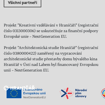
Všichni partneři
Projekt "Kreativní vzdělávání v Hraničáři" (registrační
číslo 0313000306) se uskutečňuje za finanční podpory
Evropské unie – NextGeneration EU.
Projekt "Architektonická studie Hraničář" (registrační
číslo 0380000422) zaměřený na vypracování
architektonické studie přestavby domu bývalého kina
Hraničář v Ústí nad Labem byl financovaný Evropskou
unií – NextGeneration EU.
Veřejný sál Hraničář, spolek
Prokopa Diviše 1812/7