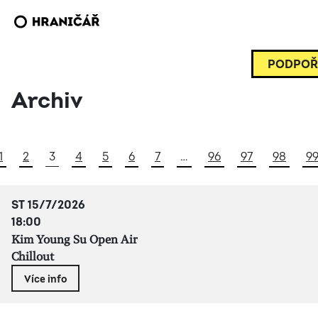
PODPOŘ
Archiv
1
2
3
4
5
6
7
…
96
97
98
9
ST 15/7/2026
18:00
Kim Young Su Open Air
Chillout
Více info