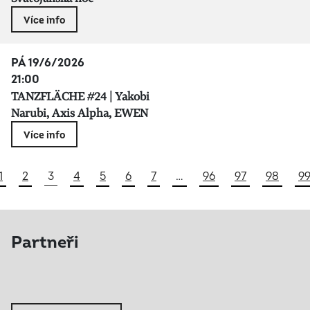
Více info
PÁ 19/6/2026
21:00
TANZFLÄCHE #24 | Yakobi
Narubi, Axis Alpha, EWEN
Více info
1
2
3
4
5
6
7
…
96
97
98
9
Partneři