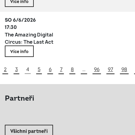
Více info
SO 6/6/2026
17:30
The Amazing Digital
Circus: The Last Act
Více info
2
3
4
5
6
7
8
…
96
97
98
Partneři
Všichni partneři