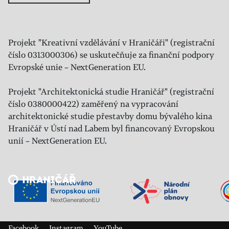
Projekt "Kreativní vzdělávání v Hraničáři" (registrační
číslo 0313000306) se uskutečňuje za finanční podpory
Evropské unie – NextGeneration EU.
Projekt "Architektonická studie Hraničář" (registrační
číslo 0380000422) zaměřený na vypracování
architektonické studie přestavby domu bývalého kina
Hraničář v Ústí nad Labem byl financovaný Evropskou
unií – NextGeneration EU.
Veřejný sál Hraničář, spolek
Prokopa Diviše 1812/7
400 01 Ústí nad Labem
Facebook
Instagram
YouTube