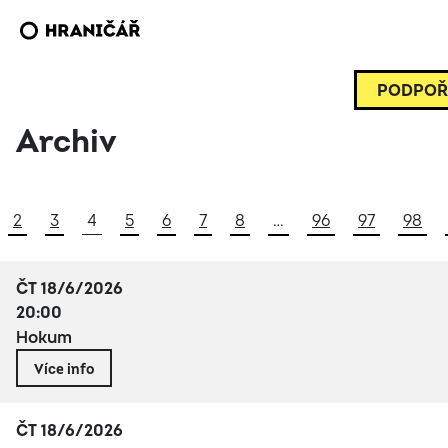
PODPOŘ
Archiv
2
3
4
5
6
7
8
…
96
97
98
ČT 18/6/2026
20:00
Hokum
Více info
ČT 18/6/2026