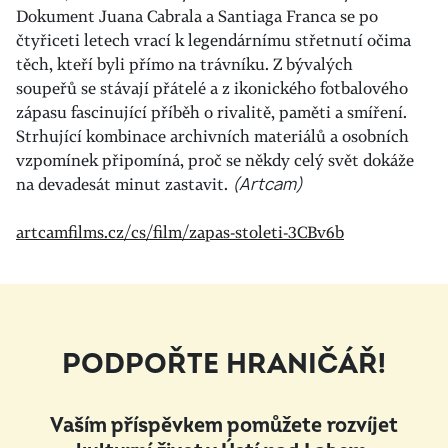
Dokument Juana Cabrala a Santiaga Franca se po
čtyřiceti letech vrací k legendárnímu střetnutí očima
těch, kteří byli přímo na trávníku. Z bývalých
soupeřů se stávají přátelé a z ikonického fotbalového
zápasu fascinující příběh o rivalitě, paměti a smíření.
Strhující kombinace archivních materiálů a osobních
vzpomínek připomíná, proč se někdy celý svět dokáže
na devadesát minut zastavit.
(Artcam)
artcamfilms.cz/cs/film/zapas-stoleti-3CBv6b
PODPOŘTE HRANIČÁŘ!
Vaším příspěvkem pomůžete rozvíjet