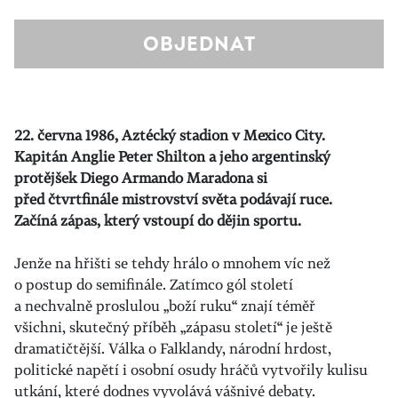
22. června 1986, Aztécký stadion v Mexico City.
Kapitán Anglie Peter Shilton a jeho argentinský
protějšek Diego Armando Maradona si
před čtvrtfinále mistrovství světa podávají ruce.
Začíná zápas, který vstoupí do dějin sportu.
Jenže na hřišti se tehdy hrálo o mnohem víc než
o postup do semifinále. Zatímco gól století
a nechvalně proslulou „boží ruku“ znají téměř
všichni, skutečný příběh „zápasu století“ je ještě
dramatičtější. Válka o Falklandy, národní hrdost,
politické napětí i osobní osudy hráčů vytvořily kulisu
utkání, které dodnes vyvolává vášnivé debaty.