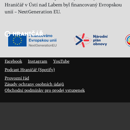
Hraničář v Ústí nad Labem byl financovaný Evropskou
unií – NextGeneration EU.
Veřejný sál Hraničář, spolek
Prokopa Diviše 1812/7
400 01 Ústí nad Labem
Facebook
Instagram
YouTube
Podcast Hraničář (Spotify)
Provozní řád
Zásady ochrany osobních údajů
Obchodní podmínky pro prodej vstupenek