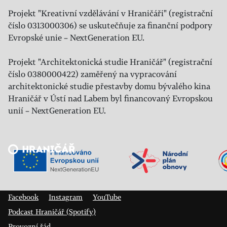
Projekt "Kreativní vzdělávání v Hraničáři" (registrační
číslo 0313000306) se uskutečňuje za finanční podpory
Evropské unie – NextGeneration EU.
Projekt "Architektonická studie Hraničář" (registrační
číslo 0380000422) zaměřený na vypracování
architektonické studie přestavby domu bývalého kina
Hraničář v Ústí nad Labem byl financovaný Evropskou
unií – NextGeneration EU.
Veřejný sál Hraničář, spolek
Prokopa Diviše 1812/7
400 01 Ústí nad Labem
Facebook
Instagram
YouTube
Podcast Hraničář (Spotify)
Provozní řád