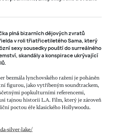
čka plná bizarních dějových zvratů
lda v roli třiatřicetiletého Sama, který
ózní sexy sousedky pouští do surreálného
emství, skandály a konspirace ukrývající
lů.
ler bezmála lynchovského ražení je poháněn
tní figurou, jako vytříbeným soundtrackem,
sčetnými popkulturními referencemi,
si tajnou historii L.A. Film, který je zároveň
diční poctou éře klasického Hollywoodu.
da-silver-lake/