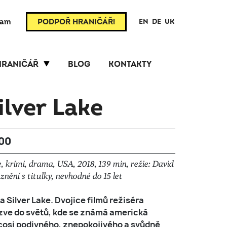
ram
PODPOŘ HRANIČÁŘ!
EN
DE
UK
HRANIČÁŘ
BLOG
KONTAKTY
lver Lake
:00
e, krimi, drama, USA, 2018, 139 min, režie: David
nění s titulky, nevhodné do 15 let
 Silver Lake. Dvojice filmů režiséra
 zve do světů, kde se známá americká
cosi podivného, znepokojivého a svůdně