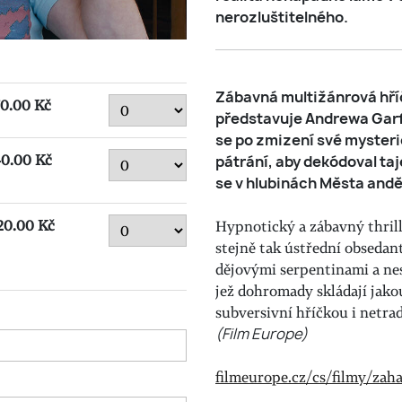
nerozluštitelného.
Zábavná multižánrová hří
70.00 Kč
představuje Andrewa Garfie
se po zmizení své mysteri
40.00 Kč
pátrání, aby dekódoval taj
se v hlubinách Města andě
20.00 Kč
Hypnotický a zábavný thril
stejně tak ústřední obsedan
dějovými serpentinami a ne
jež dohromady skládají jakou
subversivní hříčkou i netra
(Film Europe)
filmeurope.cz/cs/filmy/zaha