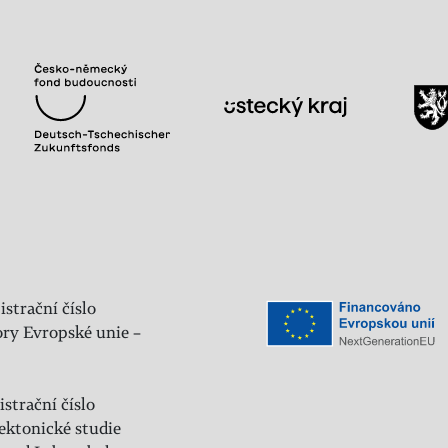
istrační číslo
ry Evropské unie –
strační číslo
ektonické studie