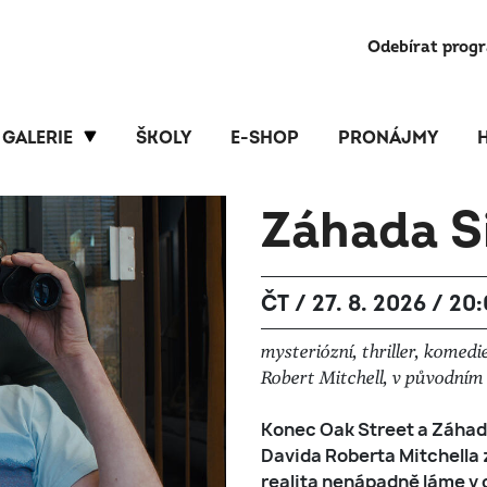
Odebírat prog
GALERIE
ŠKOLY
E-SHOP
PRONÁJMY
Záhada Si
ČT / 27. 8. 2026 / 20
mysteriózní, thriller, komedi
Robert Mitchell, v původním z
Konec Oak Street a Záhada
Davida Roberta Mitchella
realita nenápadně láme v 