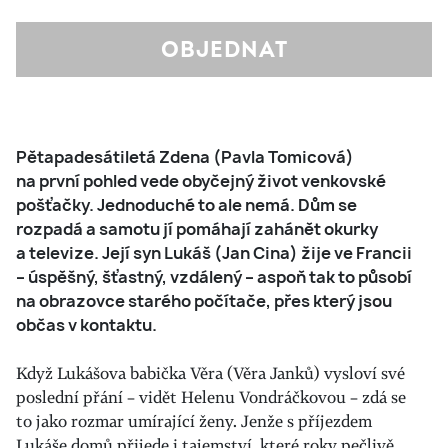
Pětapadesátiletá Zdena (Pavla Tomicová)
na první pohled vede obyčejný život venkovské
pošťačky. Jednoduché to ale nemá. Dům se
rozpadá a samotu jí pomáhají zahánět okurky
a televize. Její syn Lukáš (Jan Cina) žije ve Francii
– úspěšný, šťastný, vzdálený – aspoň tak to působí
na obrazovce starého počítače, přes který jsou
občas v kontaktu.
Když Lukášova babička Věra (Věra Janků) vysloví své
poslední přání – vidět Helenu Vondráčkovou – zdá se
to jako rozmar umírající ženy. Jenže s příjezdem
Lukáše domů přijede i tajemství, které roky pečlivě