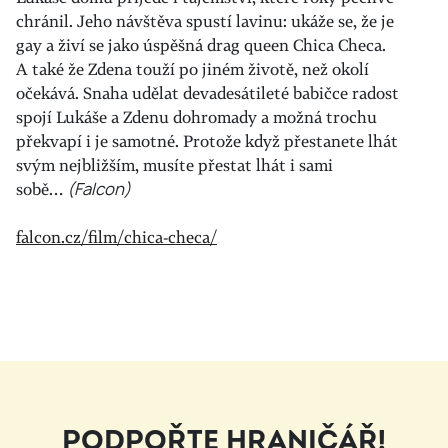
chránil. Jeho návštěva spustí lavinu: ukáže se, že je
gay a živí se jako úspěšná drag queen Chica Checa.
A také že Zdena touží po jiném životě, než okolí
očekává. Snaha udělat devadesátileté babičce radost
spojí Lukáše a Zdenu dohromady a možná trochu
překvapí i je samotné. Protože když přestanete lhát
svým nejbližším, musíte přestat lhát i sami
sobě…
(Falcon)
falcon.cz/film/chica-checa/
PODPOŘTE HRANIČÁŘ!