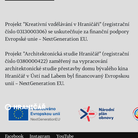
Projekt "Kreativní vzdělávání v Hraničáři" (registrační
číslo 0313000306) se uskutečňuje za finanční podpory
Evropské unie – NextGeneration EU.
Projekt "Architektonická studie Hraničář" (registrační
číslo 0380000422) zaměřený na vypracování
architektonické studie přestavby domu bývalého kina
Hraničář v Ústí nad Labem byl financovaný Evropskou
unií – NextGeneration EU.
Veřejný sál Hraničář, spolek
Prokopa Diviše 1812/7
400 01 Ústí nad Labem
Facebook
Instagram
YouTube