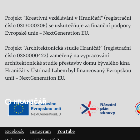
Projekt "Kreativní vzdělávání v Hraničáři" (registrační
číslo 0313000306) se uskutečňuje za finanční podpory
Evropské unie – NextGeneration EU.
Projekt "Architektonická studie Hraničář" (registrační
číslo 0380000422) zaměřený na vypracování
architektonické studie přestavby domu bývalého kina
Hraničář v Ústí nad Labem byl financovaný Evropskou
unií – NextGeneration EU.
Veřejný sál Hraničář, spolek
Prokopa Diviše 1812/7
400 01 Ústí nad Labem
Facebook
Instagram
YouTube