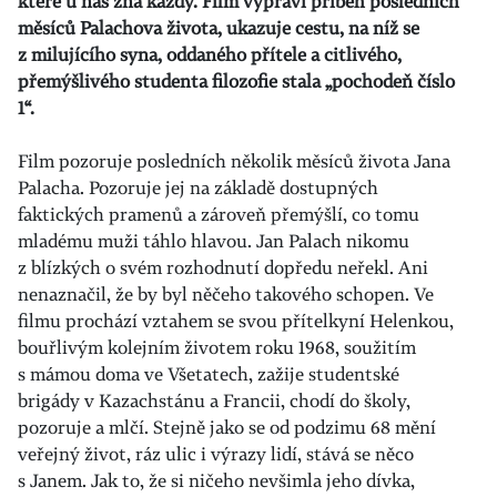
které u nás zná každý. Film vypráví příběh posledních
měsíců Palachova života, ukazuje cestu, na níž se
z milujícího syna, oddaného přítele a citlivého,
přemýšlivého studenta filozofie stala „pochodeň číslo
1“.
Film pozoruje posledních několik měsíců života Jana
Palacha. Pozoruje jej na základě dostupných
faktických pramenů a zároveň přemýšlí, co tomu
mladému muži táhlo hlavou. Jan Palach nikomu
z blízkých o svém rozhodnutí dopředu neřekl. Ani
nenaznačil, že by byl něčeho takového schopen. Ve
filmu prochází vztahem se svou přítelkyní Helenkou,
bouřlivým kolejním životem roku 1968, soužitím
s mámou doma ve Všetatech, zažije studentské
brigády v Kazachstánu a Francii, chodí do školy,
pozoruje a mlčí. Stejně jako se od podzimu 68 mění
veřejný život, ráz ulic i výrazy lidí, stává se něco
s Janem. Jak to, že si ničeho nevšimla jeho dívka,