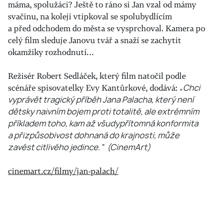
máma, spolužáci? Ještě to ráno si Jan vzal od mámy
svačinu, na koleji vtipkoval se spolubydlícím
a před odchodem do města se vysprchoval. Kamera po
celý film sleduje Janovu tvář a snaží se zachytit
okamžiky rozhodnutí…
Režisér Robert Sedláček, který film natočil podle
scénáře spisovatelky Evy Kantůrkové, dodává:
„Chci
vyprávět tragický příběh Jana Palacha, který není
dětsky naivním bojem proti totalitě, ale extrémním
příkladem toho, kam až všudypřítomná konformita
a přizpůsobivost dohnaná do krajnosti, může
zavést citlivého jedince.“
(CinemArt)
cinemart.cz/filmy/jan-palach/