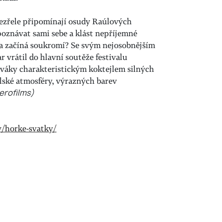
dezřele připomínají osudy Raúlových
 poznávat sami sebe a klást nepříjemné
 a začíná soukromí? Se svým nejosobnějším
vrátil do hlavní soutěže festivalu
iváky charakteristickým koktejlem silných
lské atmosféry, výrazných barev
erofilms)
y/horke-svatky/