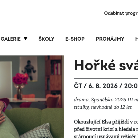
Odebírat prog
GALERIE
ŠKOLY
E-SHOP
PRONÁJMY
Hořké sv
ČT / 6. 8. 2026 / 20:
drama, Španělsko 2026 111 m
titulky, nevhodné do 12 let
Okouzlující Elsa přijíždí v 
před životní krizí a hledala 
stárnoucí uznávaný režisér 