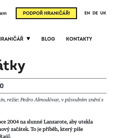
ram
PODPOŘ HRANIČÁŘ!
EN
DE
UK
HRANIČÁŘ
BLOG
KONTAKTY
átky
00
in, režie: Pedro Almodóvar, v původním znění s
roce 2004 na slunné Lanzarote, aby utekla
nový začátek. To je příběh, který píše
Raúl.