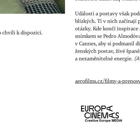
Události a postavy však po
blízkých. Ti v nich začínají
otázky. Kde končí inspirace
chvíli k dispozici.
snímkem se Pedro Almodóvar 
v Cannes, aby si podmanil d
ženských postav, živé španě
a nezaměnitelné energie.
(A
aerofilms.cz/filmy-a-prenos