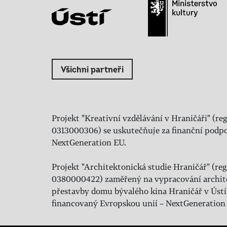
Všichni partneři
Projekt "Kreativní vzdělávání v Hraničáři" (reg
0313000306) se uskutečňuje za finanční podpo
NextGeneration EU.
Projekt "Architektonická studie Hraničář" (regi
0380000422) zaměřený na vypracování archit
přestavby domu bývalého kina Hraničář v Ústí
financovaný Evropskou unií – NextGeneration