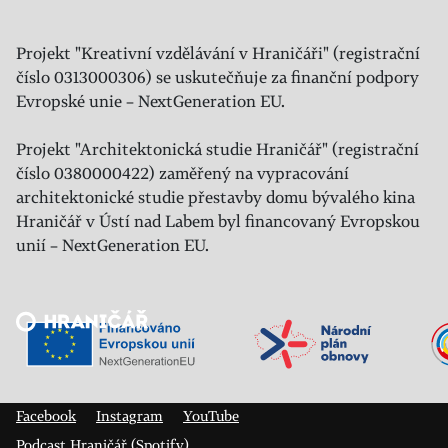
Projekt "Kreativní vzdělávání v Hraničáři" (registrační
číslo 0313000306) se uskutečňuje za finanční podpory
Evropské unie – NextGeneration EU.
Projekt "Architektonická studie Hraničář" (registrační
číslo 0380000422) zaměřený na vypracování
architektonické studie přestavby domu bývalého kina
Hraničář v Ústí nad Labem byl financovaný Evropskou
unií – NextGeneration EU.
Veřejný sál Hraničář, spolek
Prokopa Diviše 1812/7
400 01 Ústí nad Labem
Facebook
Instagram
YouTube
Podcast Hraničář (Spotify)