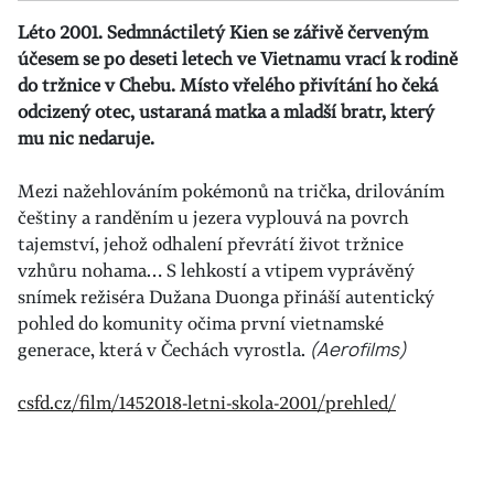
Léto 2001. Sedmnáctiletý Kien se zářivě červeným
účesem se po deseti letech ve Vietnamu vrací k rodině
do tržnice v Chebu. Místo vřelého přivítání ho čeká
odcizený otec, ustaraná matka a mladší bratr, který
mu nic nedaruje.
Mezi nažehlováním pokémonů na trička, drilováním
češtiny a randěním u jezera vyplouvá na povrch
tajemství, jehož odhalení převrátí život tržnice
vzhůru nohama… S lehkostí a vtipem vyprávěný
snímek režiséra Dužana Duonga přináší autentický
pohled do komunity očima první vietnamské
generace, která v Čechách vyrostla.
(Aerofilms)
csfd.cz/film/1452018-letni-skola-2001/prehled/