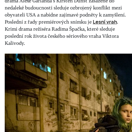
drama Alexe Garlanda s Kirsten Dunst zasazené do
nedaleké budoucnosti sleduje ozbrojený konflikt mezi
obyvateli USA a nabídne zajímavé podněty k zamyšlení.
Poslední z řady premiérových snímku je
Lesní vrah
.
Krimi drama režiséra Radima Špačka, které sleduje
poslední rok života českého sériového vraha Viktora
Kalivody.