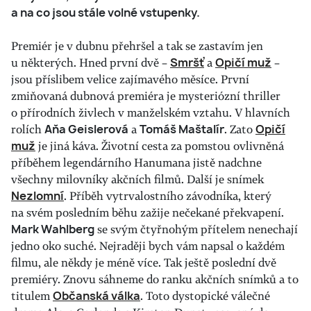
a na co jsou stále volné vstupenky.
Premiér je v dubnu přehršel a tak se zastavím jen
u některých. Hned první dvě –
Smršť
a
Opičí muž
–
jsou příslibem velice zajímavého měsíce. První
zmiňovaná dubnová premiéra je mysteriózní thriller
o přírodních živlech v manželském vztahu. V hlavních
rolích
Aňa Geislerová
a
Tomáš Maštalír
. Zato
Opičí
muž
je jiná káva. Životní cesta za pomstou ovlivněná
příběhem legendárního Hanumana jistě nadchne
všechny milovníky akčních filmů. Další je snímek
Nezlomní
. Příběh vytrvalostního závodníka, který
na svém posledním běhu zažije nečekané překvapení.
Mark Wahlberg
se svým čtyřnohým přítelem nenechají
jedno oko suché. Nejraději bych vám napsal o každém
filmu, ale někdy je méně více. Tak ještě poslední dvě
premiéry. Znovu sáhneme do ranku akčních snímků a to
titulem
Občanská válka
. Toto dystopické válečné