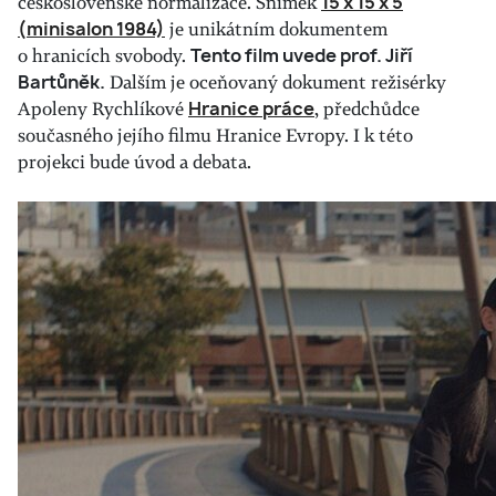
československé normalizace. Snímek
15 x 15 x 5
(minisalon 1984)
je unikátním dokumentem
o hranicích svobody.
Tento film uvede prof. Jiří
Bartůněk.
Dalším je oceňovaný dokument režisérky
Apoleny Rychlíkové
Hranice práce
, předchůdce
současného jejího filmu Hranice Evropy. I k této
projekci bude úvod a debata.