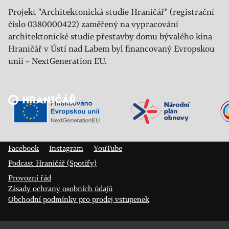
Projekt "Architektonická studie Hraničář" (registrační
číslo 0380000422) zaměřený na vypracování
architektonické studie přestavby domu bývalého kina
Hraničář v Ústí nad Labem byl financovaný Evropskou
unií – NextGeneration EU.
Veřejný sál Hraničář, spolek
Prokopa Diviše 1812/7
400 01 Ústí nad Labem
Facebook
Instagram
YouTube
Podcast Hraničář (Spotify)
Provozní řád
Zásady ochrany osobních údajů
Obchodní podmínky pro prodej vstupenek