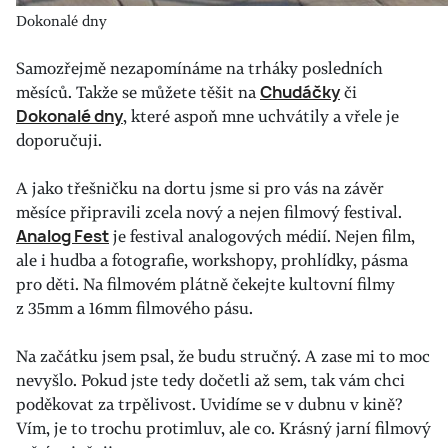
Dokonalé dny
Samozřejmě nezapomínáme na trháky posledních
měsíců. Takže se můžete těšit na
Chudáčky
či
Dokonalé dny
, které aspoň mne uchvátily a vřele je
doporučuji.
A jako třešničku na dortu jsme si pro vás na závěr
měsíce připravili zcela nový a nejen filmový festival.
Analog Fest
je festival analogových médií. Nejen film,
ale i hudba a fotografie, workshopy, prohlídky, pásma
pro děti. Na filmovém plátně čekejte kultovní filmy
z 35mm a 16mm filmového pásu.
Na začátku jsem psal, že budu stručný. A zase mi to moc
nevyšlo. Pokud jste tedy dočetli až sem, tak vám chci
poděkovat za trpělivost. Uvidíme se v dubnu v kině?
Vím, je to trochu protimluv, ale co. Krásný jarní filmový