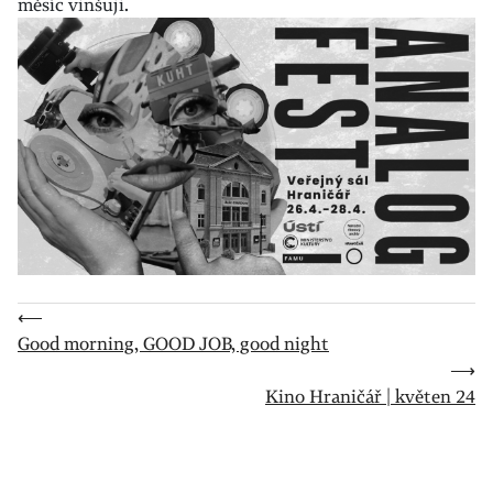
měsíc vinšuji.
⟵
Good morning, GOOD JOB, good night
⟶
Kino Hraničář | květen 24