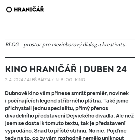
BLOG – prostor pro mezioborový dialog a kreativitu.
KINO HRANIČÁŘ | DUBEN 24
2. 4. 2024
/
ALEŠ BÁRTA
/
IN:
BLOG
.
KINO
Dubnové kino vám přinese smršť premiér, novinek
i počínajících legend stříbrného plátna. Také jsme
přichystali jednu specialitu, přímý přenos
divadelního představení Dejvického divadla. Ale než
jsem se dostal k tomuto textu, tak je představení
vyprodáno. Snad to příště stihnu. No nic. Pojďme
tedy na to, co by vám rozhodně nemělo uniknout