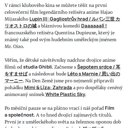
V rámci klubového kina se můžete těšit na první
celovečerní film legendárního režiséra anime Hajao
Mijazakiho
Lupin III: Gagliostrův hrad / ルパン三世 カ
リオストロの城
a bláznivou komedii
Daaaaaalí !
francouzského režiséra Quentina Dupieuxe, který je
známý také pod svým hudebním uměleckým jménem
Mr. Oizo.
Věřím, že dětské návštěvníky nadchne dvojice anime
filmů od
studia Ghibli
. Začneme s
Šepotem srdce / 耳
をすませば
a následovat bude
Léto s Marnie / 思い出の
マーニー
. Na Den Země jsme pro nejmenší připravili
pohádku
Mimi & Líza: Zahrada
a pro dospěláky ceněný
animovaný snímek
White Plastic Sky
.
Po měsíční pauze se na plátno vrací i náš pořad
Film
a společnost
. A to hned dvojicí zajímavých titulů.
První je z uměleckéhoho světa za železnou oponou dob