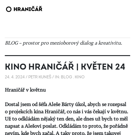
BLOG – prostor pro mezioborový dialog a kreativitu.
KINO HRANIČÁŘ | KVĚTEN 24
24. 4. 2024
/
PETR KUNEŠ
/
IN:
BLOG
.
KINO
Hraničář v květnu
Dostal jsem od šéfa Aleše Bárty úkol, abych se rozepsal
o projekcích kina Hraničář, co nás i vás čekají v květnu.
Už to odkládám nějaký ten den, ale dnes už bych to měl
napsat a Alešovi poslat. Odkládám to proto, že pořádně
nevím, kde bych začal. A taky proto, že jsem takovej