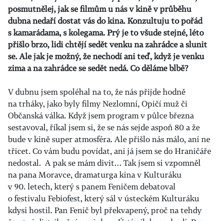
posmutnělej, jak se filmům u nás v kině v průběhu
dubna nedaří dostat vás do kina. Konzultuju to pořád
s kamarádama, s kolegama. Prý je to všude stejné, léto
přišlo brzo, lidi chtějí sedět venku na zahrádce a slunit
se. Ale jak je možný, že nechodí ani teď, když je venku
zima a na zahrádce se sedět nedá. Co děláme blbě?
V dubnu jsem spoléhal na to, že nás přijde hodně
na trháky, jako byly filmy Nezlomní, Opičí muž či
Občanská válka. Když jsem program v půlce března
sestavoval, říkal jsem si, že se nás sejde aspoň 80 a že
bude v kině super atmosféra. Ale přišlo nás málo, ani ne
třicet. Co vám budu povídat, ani já jsem se do Hraničáře
nedostal. A pak se mám divit… Tak jsem si vzpomněl
na pana Moravce, dramaturga kina v Kulturáku
v 90. letech, který s panem Feničem debatoval
o festivalu Febiofest, který sál v ústeckém Kulturáku
kdysi hostil. Pan Fenič byl překvapený, proč na tehdy