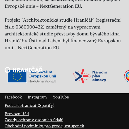
Evropské unie – NextGeneration EU.
Projekt "Architektonická studie Hraničář" (registrační
číslo 0380000422) zaměřený na vypracování
architektonické studie přestavby domu bývalého kina
Hraničář v Ústí nad Labem byl financovaný Evropskou
unií – NextGeneration EU.
Veřejný sál Hraničář, spolek
Prokopa Diviše 1812/7
400 01 Ústí nad Labem
Facebook
Instagram
YouTube
Podcast Hraničář (Spotify)
Provozní řád
Zásady ochrany osobních údajů
Obchodní podmínky pro prodej vstupenek