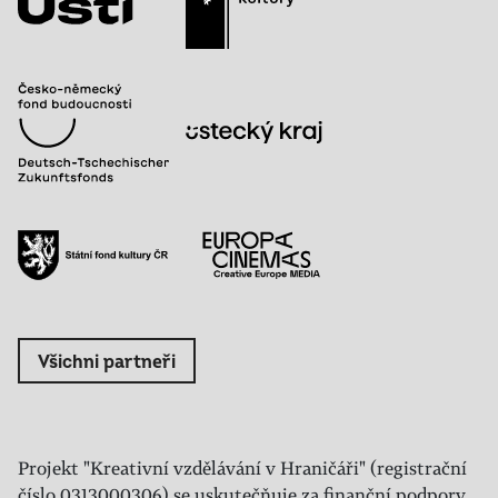
Všichni partneři
Projekt "Kreativní vzdělávání v Hraničáři" (registrační
číslo 0313000306) se uskutečňuje za finanční podpory