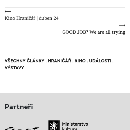
⟵
Kino Hraničář | duben 24
⟶
GOOD JOB? We are all trying
VŠECHNY ČLÁNKY
.
HRANIČÁŘ
.
KINO
.
UDÁLOSTI
.
VÝSTAVY
Partneři