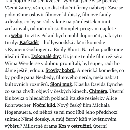
Tak pojďme na ten květen. Vybírali jsme zase pečlivě.
Všemi žánry, vším, co distribuční firmy nabízejí. Zase se
pokoušíme oslovit filmové klubisty, filmové fandy
a diváky, co by se rádi v kině na pár desítek minut
zrelaxovali, odpočinuli si. Komplet program najdete
na
webu
, to víte. Pokud bych mohl doporučit, pak tyto
tituly:
Kaskadér
– hollywoodská akční komedie
s Ryanem Goslingem a Emily Blunt. Na relax podle mne
ideální film.
Dokonalé dny
. Už jsme tenhle film režiséra
Wima Wenderse v dubnu promítali, byl super, rádi ho
dáme ještě jednou.
Stovky bobrů
. Americká komedie, co
by podle pana Nezbedy, filmového nerda, měla nabrat
kultovních rozměrů.
Sloní muž
. Klasika Davida Lynche,
co se na chvíli objeví v českých kinech.
Chiméra
. Úterní
klubovka o hledačích pokladů italské režisérky Alice
Rohrwacher.
Noční klid
. Nový český film Michala
Hogenauera, od něhož se mi moc líbil jeho předchozí
snímek Němé doteky. A můj černý kůň v květnovém
výběru? Milostné drama
Kos v ostružiní
, úterní