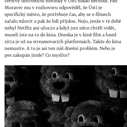
čerstvý distribuční novinky v Ústí nikdo nechodí. Pan
Moravec mu v rozhovoru odpověděl, že Ústí je
specifický město, že potřebuje čas, aby se o filmech
začalo mluvit a pak že lidi přijdou. Nojo, jenže v té době
nebyl Netflix ani uloz.to a když jste něco chtěli vidět,
museli jste na to do kina. Dneska je v kině film a hned
zítra je už na streamovacích platformách. Takže do kina
nemusíte. A to je asi ten náš dnešní problém. Nebo je
pes zakopán jinde? Co myslíte?