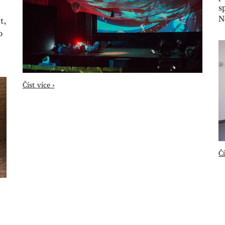
s
N
t,
o
Číst více ›
Čí