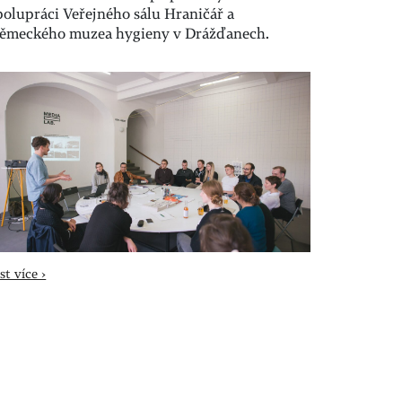
polupráci Veřejného sálu Hraničář a
ěmeckého muzea hygieny v Drážďanech.
st více ›