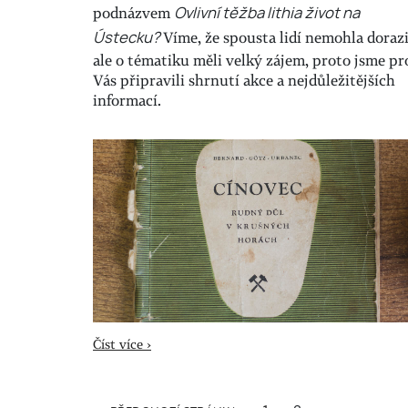
podnázvem
Ovlivní těžba lithia život na
Ústecku?
Víme, že spousta lidí nemohla dorazi
ale o tématiku měli velký zájem, proto jsme pr
Vás připravili shrnutí akce a nejdůležitějších
informací.
Číst více ›