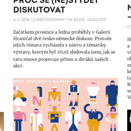
PROČ SE (NE)STYDĚT
DISKUTOVAT
4. 2. 2018
/
LUKÁŠ POKORNÝ
/
IN:
BLOG
.
UDÁLOSTI
17
Začátkem prosince a ledna proběhly v Galerii
Hraničář dvě česko-německé diskuze. Protože
H
jejich témata vycházela z názvu a tématiky
a
výstavy, kterým byl
stud
, sledovala jsem, jak se
v
o
tato emoce projevuje přímo u diváků našich
z
akcí.
k
(
K
s
V