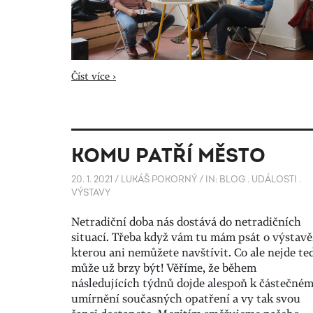
Číst více ›
KOMU PATŘÍ MĚSTO
20. 1. 2021
/
LUKÁŠ POKORNÝ
/
IN:
BLOG
.
UDÁLOSTI
.
VÝSTAVY
Netradiční doba nás dostává do netradičních
situací. Třeba když vám tu mám psát o výstavě
kterou ani nemůžete navštívit. Co ale nejde te
může už brzy být! Věříme, že během
následujících týdnů dojde alespoň k částečné
umírnění současných opatření a vy tak svou