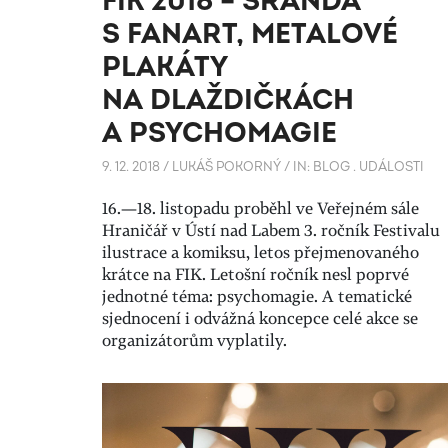
FIK 2018 – SRANDA
S FANART, METALOVÉ
PLAKÁTY
NA DLAŽDIČKÁCH
A PSYCHOMAGIE
9. 12. 2018
/
LUKÁŠ POKORNÝ
/
IN:
BLOG
.
UDÁLOSTI
16.—18. listopadu proběhl ve Veřejném sále
Hraničář v Ústí nad Labem 3. ročník Festivalu
ilustrace a komiksu, letos přejmenovaného
krátce na FIK. Letošní ročník nesl poprvé
jednotné téma: psychomagie. A tematické
sjednocení i odvážná koncepce celé akce se
organizátorům vyplatily.