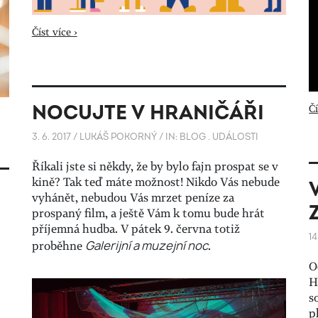
Číst více ›
NOCUJTE V HRANIČÁŘI
Čí
3. 6. 2017
/
LUKÁŠ POKORNÝ
/
IN:
BLOG
.
UDÁLOSTI
Říkali jste si někdy, že by bylo fajn prospat se v
kině? Tak teď máte možnost! Nikdo Vás nebude
vyhánět, nebudou Vás mrzet peníze za
prospaný film, a ještě Vám k tomu bude hrát
příjemná hudba. V pátek 9. června totiž
14
proběhne
Galerijní a muzejní noc
.
O
H
s
p