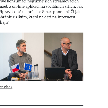
říve konzumací nejrůznějších streamovacích
lužeb a on-line aplikací na sociálních sítích. Jak
řipravit dítě na práci se Smartphonem? Či jak
abránit rizikům, která na děti na Internetu
íhají?
st více ›