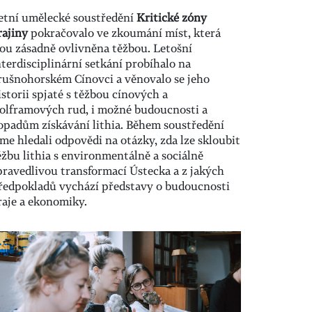
etní umělecké soustředění
Kritické zóny
rajiny
pokračovalo ve zkoumání míst, která
sou zásadně ovlivněna těžbou. Letošní
nterdisciplinární setkání probíhalo na
rušnohorském Cínovci a věnovalo se jeho
istorii spjaté s těžbou cínových a
olframových rud, i možné budoucnosti a
opadům získávání lithia. Během soustředění
sme hledali odpovědi na otázky, zda lze skloubit
ěžbu lithia s environmentálně a sociálně
pravedlivou transformací Ústecka a z jakých
ředpokladů vychází představy o budoucnosti
raje a ekonomiky.