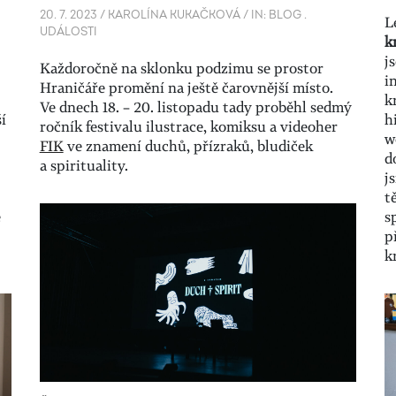
20. 7. 2023
/
KAROLÍNA KUKAČKOVÁ
/
IN:
BLOG
.
L
UDÁLOSTI
k
j
Každoročně na sklonku podzimu se prostor
i
Hraničáře promění na ještě čarovnější místo.
k
Ve dnech 18. – 20. listopadu tady proběhl sedmý
í
h
ročník festivalu ilustrace, komiksu a videoher
w
FIK
ve znamení duchů, přízraků, bludiček
d
a spirituality.
j
t
e
s
p
k