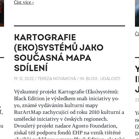
Číst více ›
Čí
KARTOGRAFIE
(EKO)SYSTÉMŮ JAKO
SOUČASNÁ MAPA
SDÍLENÍ
19. 12. 2022
/
TEREZA NOVÁKOVÁ
/
IN:
BLOG
.
UDÁLOSTI
Výzkumný projekt Kartografie (Eko)systémů:
Black Edition je výsledkem snah iniciativy yo-
23
,
yo, známé vydáváním kulturní mapy
ď,
RurArtMap zachycující od roku 2010 kulturní a
Y
umělecké iniciativy v českých regionech.
n
mu
Dvouletý projekt nadace Agosto Foundation,
(
získal též podporu fondů EHP na vznik tištěné
D