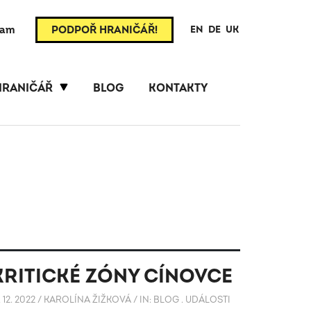
ram
PODPOŘ HRANIČÁŘ!
EN
DE
UK
HRANIČÁŘ
BLOG
KONTAKTY
KRITICKÉ ZÓNY CÍNOVCE
. 12. 2022
/
KAROLÍNA ŽIŽKOVÁ
/
IN:
BLOG
.
UDÁLOSTI