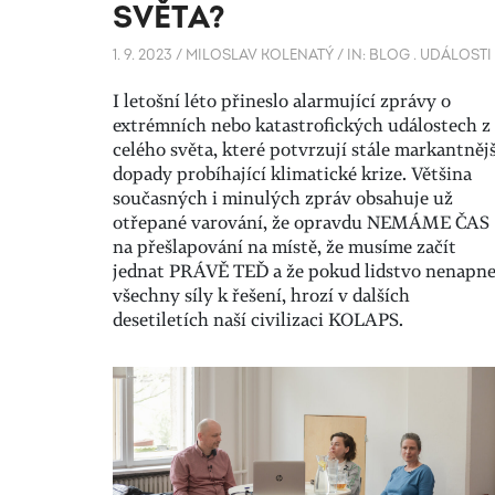
SVĚTA?
1. 9. 2023
/
MILOSLAV KOLENATÝ
/
IN:
BLOG
.
UDÁLOSTI
I letošní léto přineslo alarmující zprávy o
extrémních nebo katastrofických událostech z
celého světa, které potvrzují stále markantnějš
dopady probíhající klimatické krize. Většina
současných i minulých zpráv obsahuje už
otřepané varování, že opravdu NEMÁME ČAS
na přešlapování na místě, že musíme začít
jednat PRÁVĚ TEĎ a že pokud lidstvo nenapn
všechny síly k řešení, hrozí v dalších
desetiletích naší civilizaci KOLAPS.