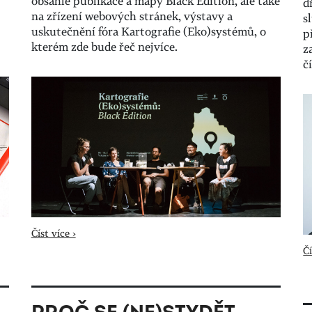
obsáhlé publikace a mapy Black Edition, ale také
d
na zřízení webových stránek, výstavy a
s
uskutečnění fóra Kartografie (Eko)systémů, o
p
kterém zde bude řeč nejvíce.
z
č
Číst více ›
Čí