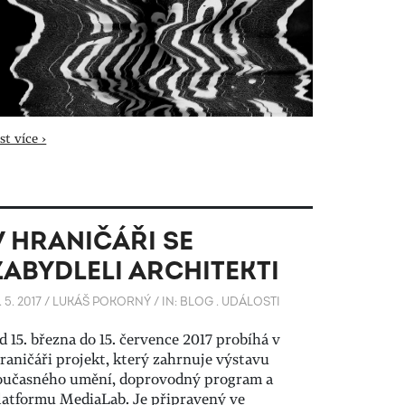
st více ›
V HRANIČÁŘI SE
ZABYDLELI ARCHITEKTI
. 5. 2017
/
LUKÁŠ POKORNÝ
/
IN:
BLOG
.
UDÁLOSTI
d 15. března do 15. července 2017 probíhá v
raničáři projekt, který zahrnuje výstavu
oučasného umění, doprovodný program a
latformu MediaLab. Je připravený ve