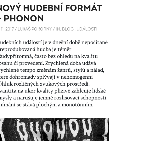
NOVÝ HUDEBNÍ FORMÁT
~ PHONON
. 11. 2017
/
LUKÁŠ POKORNÝ
/
IN:
BLOG
.
UDÁLOSTI
udebních událostí je v dnešní době nepočítaně
 reprodukovaná hudba je téměr
šudypřítomná, často bez ohledu na kvalitu
bsahu či provedení. Zrychlená doba udává
rychlené tempo změnám žánrů, stylů a nálad,
teré dohromady splývají v nehomogenní
s)hluk rozličných zvukových prostředí.
vantita na úkor kvality plíživě zahlcuje lidské
mysly a narušuje jemné rozlišovací schopnosti.
nímání se stává plochým a monotónním.