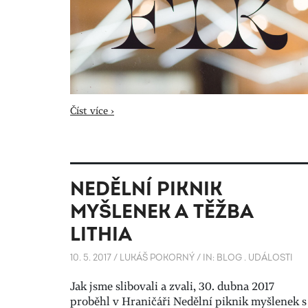
Číst více ›
NEDĚLNÍ PIKNIK
MYŠLENEK A TĚŽBA
LITHIA
10. 5. 2017
/
LUKÁŠ POKORNÝ
/
IN:
BLOG
.
UDÁLOSTI
Jak jsme slibovali a zvali, 30. dubna 2017
proběhl v Hraničáři Nedělní piknik myšlenek s