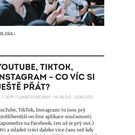
st více ›
YOUTUBE, TIKTOK,
INSTAGRAM – CO VÍC SI
JEŠTĚ PŘÁT?
. 1. 2019
/
LUKÁŠ POKORNÝ
/
IN:
BLOG
.
UDÁLOSTI
ouTube, TikTok, Instagram: to jsou prý
ejoblíbenější on-line aplikace současnosti.
Zapomeňte na Facebook, ten už je prý out.)
ěti a mládež tráví daleko více času než kdy