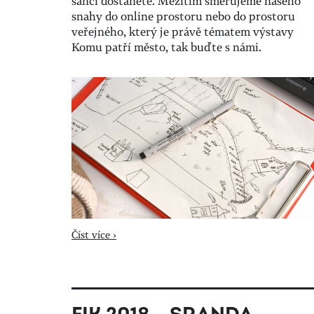
šanci dostanete. Mezitím směřujeme našeho
snahy do online prostoru nebo do prostoru
veřejného, který je právě tématem výstavy
Komu patří město, tak buďte s námi.
Číst více ›