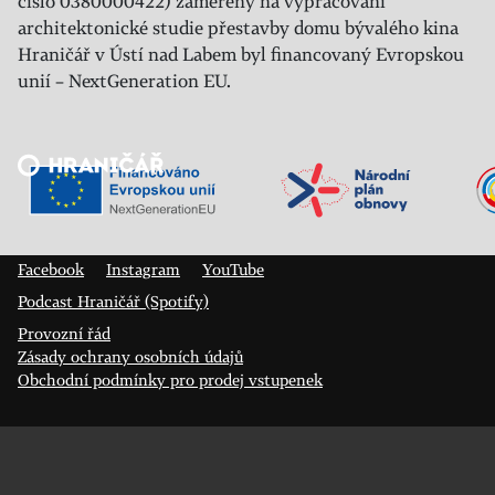
číslo 0380000422) zaměřený na vypracování
architektonické studie přestavby domu bývalého kina
Hraničář v Ústí nad Labem byl financovaný Evropskou
unií – NextGeneration EU.
Veřejný sál Hraničář, spolek
Prokopa Diviše 1812/7
400 01 Ústí nad Labem
Facebook
Instagram
YouTube
Podcast Hraničář (Spotify)
Provozní řád
Zásady ochrany osobních údajů
Obchodní podmínky pro prodej vstupenek