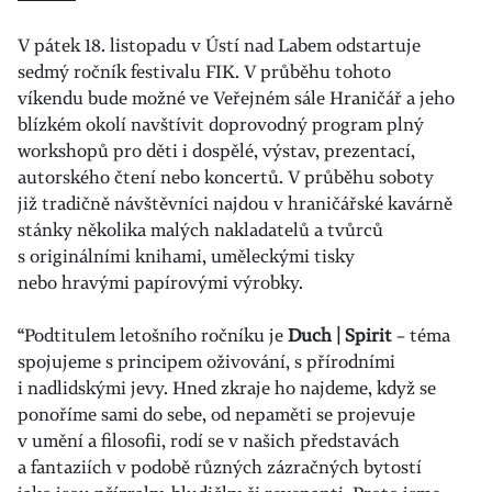
V pátek 18. listopadu v Ústí nad Labem odstartuje
sedmý ročník festivalu FIK. V průběhu tohoto
víkendu bude možné ve Veřejném sále Hraničář a jeho
blízkém okolí navštívit doprovodný program plný
workshopů pro děti i dospělé, výstav, prezentací,
autorského čtení nebo koncertů. V průběhu soboty
již tradičně návštěvníci najdou v hraničářské kavárně
stánky několika malých nakladatelů a tvůrců
s originálními knihami, uměleckými tisky
nebo hravými papírovými výrobky.
“Podtitulem letošního ročníku je
Duch | Spirit
– téma
spojujeme s principem oživování, s přírodními
i nadlidskými jevy. Hned zkraje ho najdeme, když se
ponoříme sami do sebe, od nepaměti se projevuje
v umění a filosofii, rodí se v našich představách
a fantaziích v podobě různých zázračných bytostí