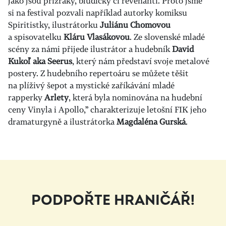
jako jsou přízraky, bludičky či revenanti. Proto jsme
si na festival pozvali například autorky komiksu
Spiritistky, ilustrátorku
Juliánu Chomovou
a spisovatelku
Kláru Vlasákovou
. Ze slovenské mladé
scény za námi přijede ilustrátor a hudebník
David
Kukoľ aka Seerus
, který nám představí svoje metalové
postery. Z hudebního repertoáru se můžete těšit
na plíživý šepot a mystické zaříkávání mladé
rapperky
Arlety
, která byla nominována na hudební
ceny Vinyla i Apollo,” charakterizuje letošní FIK jeho
dramaturgyně a ilustrátorka
Magdaléna Gurská
.
PODPOŘTE HRANIČÁŘ!