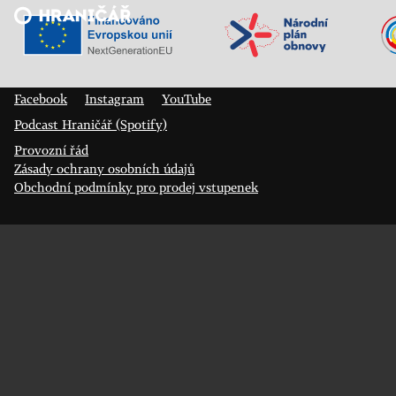
Veřejný sál Hraničář, spolek
Prokopa Diviše 1812/7
400 01 Ústí nad Labem
Facebook
Instagram
YouTube
Podcast Hraničář (Spotify)
Provozní řád
Zásady ochrany osobních údajů
Obchodní podmínky pro prodej vstupenek