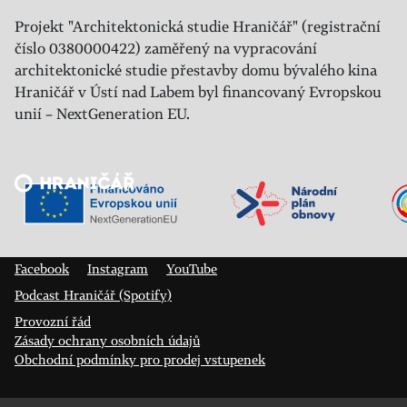
Projekt "Architektonická studie Hraničář" (registrační
číslo 0380000422) zaměřený na vypracování
architektonické studie přestavby domu bývalého kina
Hraničář v Ústí nad Labem byl financovaný Evropskou
unií – NextGeneration EU.
Veřejný sál Hraničář, spolek
Prokopa Diviše 1812/7
400 01 Ústí nad Labem
Facebook
Instagram
YouTube
Podcast Hraničář (Spotify)
Provozní řád
Zásady ochrany osobních údajů
Obchodní podmínky pro prodej vstupenek