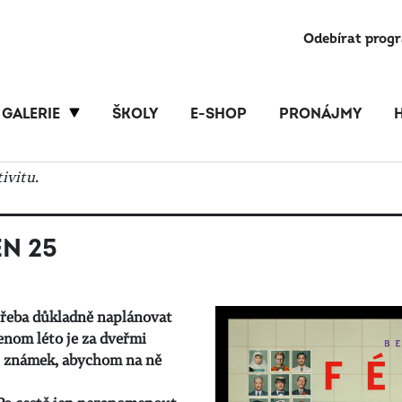
Odebírat prog
GALERIE
ŠKOLY
E-SHOP
PRONÁJMY
ivitu.
N 25
třeba důkladně naplánovat
enom léto je za dveřmi
ár známek, abychom na ně