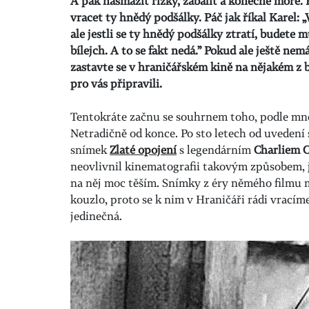
A pak nasmažit řízky, zabalit a konečně moře.
vracet ty hnědý podšálky. Páč jak říkal Karel: „
ale jestli se ty hnědý podšálky ztratí, budete 
bílejch. A to se fakt nedá.” Pokud ale ještě ne
zastavte se v hraničářském kině na nějakém z 
pro vás připravili.
Tentokráte začnu se souhrnem toho, podle mne
Netradičně od konce. Po sto letech od uvedení 
snímek
Zlaté opojení
s legendárním
Charliem 
neovlivnil kinematografii takovým způsobem, ja
na něj moc těším. Snímky z éry němého filmu 
kouzlo, proto se k nim v Hraničáři rádi vracím
jedinečná.