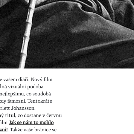
e vašem diáři. Nový film
ná vizuální podoba
nejlepšímu, co soudobá
vždy famózní. Tentokráte
arlett Johansson.
ý titul, co dostane v červnu
film
Jak se nám to mohlo
zni!
. Takže vaše bránice se