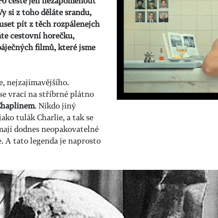
 Po cestě jen nezapomenout
Vy si z toho děláte srandu,
muset pít z těch rozpálenejch
máte cestovní horečku,
báječných filmů, které jsme
, nejzajímavějšího.
se vrací na stříbrné plátno
Chaplinem
. Nikdo jiný
ko tulák Charlie, a tak se
mají dodnes neopakovatelné
e. A tato legenda je naprosto