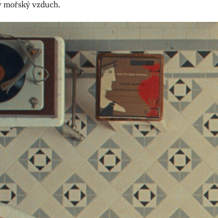
ný mořský vzduch.