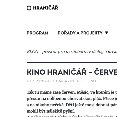
PROGRAM
POŘADY A PROJEKTY
BLOG – prostor pro mezioborový dialog a kreat
KINO HRANIČÁŘ – ČERVE
20. 5. 2025
/
ALEŠ BÁRTA
/
IN:
BLOG
.
KINO
Tak tu máme zase červen. Měsíc, ve kterém je 
přesun na oblíbenou chorvatskou pláž. Přece j
a na nikoho nečeká. Děti ještě musí dohnat p
mohli být náležitě pyšní.