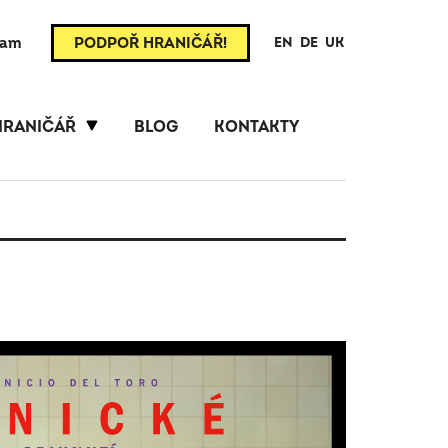
ram
PODPOŘ HRANIČÁŘ!
EN
DE
UK
HRANIČÁŘ
BLOG
KONTAKTY