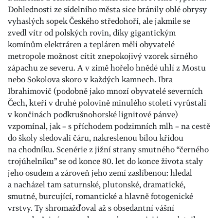
Dohlednosti ze sídelního města sice bránily oblé obrysy
vyhaslých sopek Českého středohoří, ale jakmile se
zvedl vítr od polských rovin, díky gigantickým
komínům elektráren a tepláren měli obyvatelé
metropole možnost cítit znepokojivý vzorek sirného
zápachu ze severu. A v zimě hořelo hnědé uhlí z Mostu
nebo Sokolova skoro v každých kamnech. Ibra
Ibrahimovič (podobně jako mnozí obyvatelé severních
Čech, kteří v druhé polovině minulého století vyrůstali
v končinách podkrušnohorské lignitové pánve)
vzpomínal, jak – s příchodem podzimních mlh – na cestě
do školy sledovali čáru, nakreslenou bílou křídou
na chodníku. Scenérie z jižní strany smutného “černého
trojúhelníku” se od konce 80. let do konce života staly
jeho osudem a zároveň jeho zemí zaslíbenou: hledal
a nacházel tam saturnské, plutonské, dramatické,
smutné, burcující, romantické a hlavně fotogenické
vrstvy. Ty shromažďoval až s obsedantní vášní