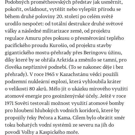
Podobných prométheovských představ jak usměrnit,
pokořit, ovládnout, vytěžit nebo vylepšit přírodu se
během druhé poloviny 20. století po celém světě
urodilo nespočet: od totální destrukce druhé světové
války a následné militarizace země, od projektu
regulace Amuru přes pokusu o přesměrování teplého
pacifického proudu Kurošio, od projektu stavby
gigantického mostu-přehrady přes Beringovu úžinu,
díky které by se ohřála Arktida a změnilo se tamní, pro
člověka nepříznivé podnebí. (To se nakonec děje i bez
přehrady). V roce 1965 v Kazachstánu vědci použili
podzemní nukleární explozi, která vyhloubila kráter
o velikosti 80 akrů. Mělo jít o ukázku mírového využití
atomové energie pro geoinženýrské účely. Ještě v roce
1971 Sověti testovali možnost využití atomové bomby
pro hloubení hlubokých vodních koridorů, které by
propojily řeky Pečora a Kama. Cílem bylo obrátit směr
toku bohatých vodní systémů ze severu na jih do
povodí Volhy a Kaspického moře.