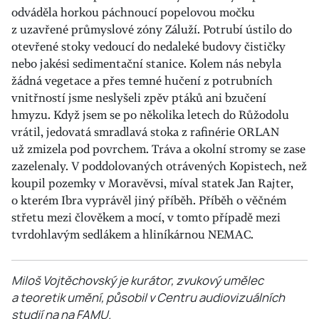
odváděla horkou páchnoucí popelovou močku
z uzavřené průmyslové zóny Záluží. Potrubí ústilo do
otevřené stoky vedoucí do nedaleké budovy čističky
nebo jakési sedimentační stanice. Kolem nás nebyla
žádná vegetace a přes temné hučení z potrubních
vnitřností jsme neslyšeli zpěv ptáků ani bzučení
hmyzu. Když jsem se po několika letech do Růžodolu
vrátil, jedovatá smradlavá stoka z rafinérie ORLAN
už zmizela pod povrchem. Tráva a okolní stromy se zase
zazelenaly. V poddolovaných otrávených Kopistech, než
koupil pozemky v Moravěvsi, míval statek Jan Rajter,
o kterém Ibra vyprávěl jiný příběh. Příběh o věčném
střetu mezi člověkem a mocí, v tomto případě mezi
tvrdohlavým sedlákem a hliníkárnou NEMAC.
Miloš Vojtěchovský
je kurátor, zvukový umělec
a teoretik umění, působil v Centru audiovizuálních
studií na na FAMU.