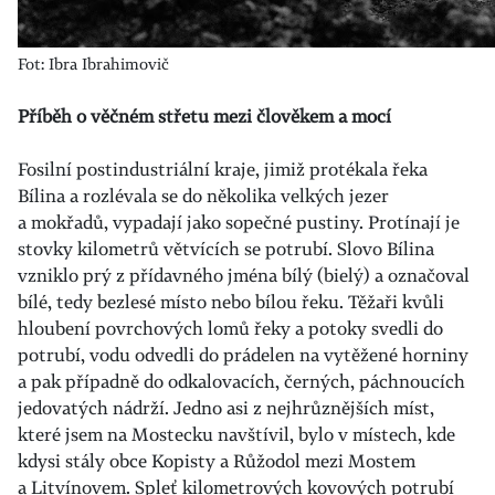
Fot: Ibra Ibrahimovič
Příběh o věčném střetu mezi člověkem a mocí
Fosilní postindustriální kraje, jimiž protékala řeka
Bílina a rozlévala se do několika velkých jezer
a mokřadů, vypadají jako sopečné pustiny. Protínají je
stovky kilometrů větvících se potrubí. Slovo Bílina
vzniklo prý z přídavného jména bílý (bielý) a označoval
bílé, tedy bezlesé místo nebo bílou řeku. Těžaři kvůli
hloubení povrchových lomů řeky a potoky svedli do
potrubí, vodu odvedli do prádelen na vytěžené horniny
a pak případně do odkalovacích, černých, páchnoucích
jedovatých nádrží. Jedno asi z nejhrůznějších míst,
které jsem na Mostecku navštívil, bylo v místech, kde
kdysi stály obce Kopisty a Růžodol mezi Mostem
a Litvínovem. Spleť kilometrových kovových potrubí