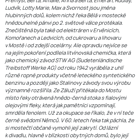
Přemysl, Berta, Amálie, Anna a Berta, Emerán, Rudiay,
Ludvík, Lotty Marie, Max a Svornost jsou jména
hlubinných dolů, kolem nichž řeka Bělá v mostecké
hnědouhelné pánvi po 2. světové válce protékala.
Znečištěná byla také od elektráren v Ervěnicích,
Komořanech a Ledvicích, od cukrovaru a lihovaru
v Mostě i od zdejší ocelárny. Ale opravdu nejvíce se
na jejím pokoření podílela litvínovská chemička, která
jako chemický závod STW AG (Sudetenländische
Treibstoff Werke AG) od roku 1942 vyráběla z uhlí
různé ropné produkty včetně leteckého syntetického
benzinu a později jako Stalinovy závody svou výrobu
významně rozšířila. Ze Záluží přitékala do Mostu
místo řeky otrávená hnědo-černá stoka s fialovými
olejovými fleky, která jak pamětníci vzpomínají,
smrděla fenolem. Už za okupace se říkalo, že v ní teče
černé svědomí Němců. V 60. letech řeka tak páchla, že
si mostečtí občané vymohli její zakrytí. Od lázní
k divadlu, hlavně v blízkosti obytných domů, bylo její