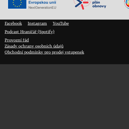
Veřejný sál Hraničář, spolek
Prokopa Diviše 1812/7
400 01 Ústí nad Labem
Facebook
Instagram
YouTube
Podcast Hraničář (Spotify)
Provozní řád
Zásady ochrany osobních údajů
Obchodní podmínky pro prodej vstupenek