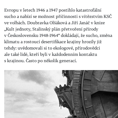
Evropu v letech 1946 a 1947 postihlo katastrofální
sucho a nabízí se možnost příčinnosti s vítězstvím KSČ
ve volbách. Doubravka Olšáková a Jiří Janáč v knize
„Kult jednoty, Stalinský plán přetvoření přírody
v Československu 1948-1964“ dokládají, že sucho, změna
klimatu a rostoucí desertifikace krajiny hrozily již
tehdy: uvědomovali si to ekologové, přírodovědci
ale také lidé, kteří byli v každodenním kontaktu
s krajinou. Často po několik generací.