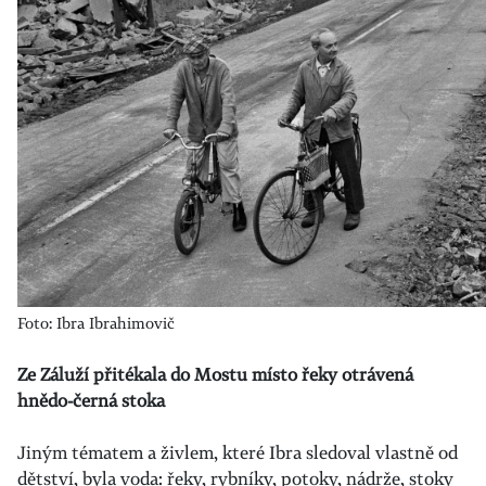
Foto: Ibra Ibrahimovič
Ze Záluží přitékala do Mostu místo řeky otrávená
hnědo-černá stoka
Jiným tématem a živlem, které Ibra sledoval vlastně od
dětství, byla voda: řeky, rybníky, potoky, nádrže, stoky