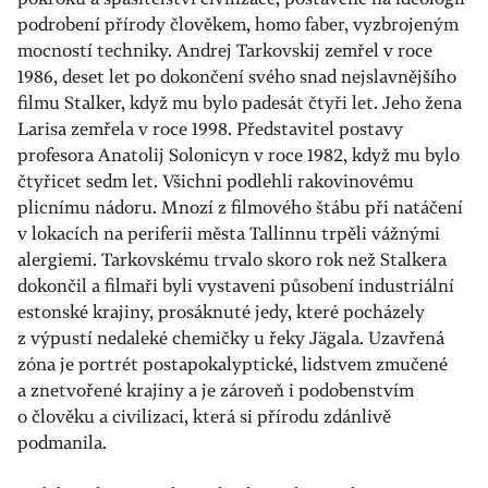
podrobení přírody člověkem, homo faber, vyzbrojeným
mocností techniky. Andrej Tarkovskij zemřel v roce
1986, deset let po dokončení svého snad nejslavnějšího
filmu Stalker, když mu bylo padesát čtyři let. Jeho žena
Larisa zemřela v roce 1998. Představitel postavy
profesora Anatolij Solonicyn v roce 1982, když mu bylo
čtyřicet sedm let. Všichni podlehli rakovinovému
plicnímu nádoru. Mnozí z filmového štábu při natáčení
v lokacích na periferii města Tallinnu trpěli vážnými
alergiemi. Tarkovskému trvalo skoro rok než Stalkera
dokončil a filmaři byli vystaveni působení industriální
estonské krajiny, prosáknuté jedy, které pocházely
z výpustí nedaleké chemičky u řeky Jägala. Uzavřená
zóna je portrét postapokalyptické, lidstvem zmučené
a znetvořené krajiny a je zároveň i podobenstvím
o člověku a civilizaci, která si přírodu zdánlivě
podmanila.