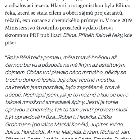
a odkalovací jezera. Hlavní protagonistkou byla Bílina:
řeka, která se stala cílem a obětí zájmů projektantů,
těžařů, exploatace a chemického průmyslu. V roce 2019
Ministerstvo životního prostředí vydalo Ibrovi
skromnou PDF publikaci
Bílina: Příběh fialové řeky,
kde
píše
:
“
Řeka Bělá tekla pomalu, měla tmavě hnědou až
černou barvu a působila na mě líným až asfaltovým
dojmem. Občas v ní plavalo něco mrtvého, někdy se
trochu duhově leskla. Její okolí včetně mostku,
na kterém jsem postával, bylo zaprášené, tmavé
a šedé. Nechápal jsem, jak je to možné a kde se bere
takové množství smradlavé špíny. Jestli je tohle
opravdu z chemičky, tak to tam uvnitř provozu musí
být opravdová hrůza…Robert, Hedvika, Eliška,
Grohmann (po válce Maršál Koněv), Jupiter, Kvido,
Julius, Humboldt, Anna, Matylda, Evžen, Richard, Jan,