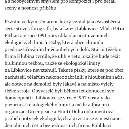
a s neobyčejným smyslem pro kompozici i pro detail
scény a nosnost příběhu.
Prvním velkým tématem, který vznikl jako časosběrná
série stovek fotografií, byla kauza Libkovice. Vláda Petra
Pitharta v roce 1991 potvrdila platnost územních
ekologických limitů těžby, která obce chránila
před rozšiřováním hnědouhelných dolů. Státní těžební
firma Hlubina tvrdila, že uhlí v této lokalitě bude těžit
hlubinnou těžbou, takže se ekologické limity
na Libkovice nevztahují. Tekuté písky, které se pod obcí
nacházejí, těžařům nakonec zabránili s hloubením začít,
ale dotace na demolici byly lákavé a na místo vyjely
těžké stroje. Obyvatelé byli během let donuceni své
domy opustit. Libkovice se v roce 1992 dostaly do
pozornosti ekologického hnutí a médií a Ibra pro
organizaci Greenpeace a Hnutí Duha dokumentoval
průběh potyček ekologických aktivistů se zaměstnanci
demoličních čet a bezpečnostních firem. Publikaci