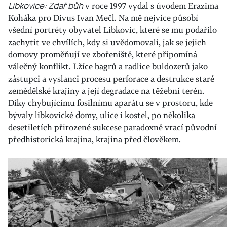
Libkovice: Zdař bůh
v roce 1997 vydal s úvodem Erazima
Koháka pro Divus Ivan Mečl. Na mě nejvíce působí
všední portréty obyvatel Libkovic, které se mu podařilo
zachytit ve chvílích, kdy si uvědomovali, jak se jejich
domovy proměňují ve zbořeniště, které připomíná
válečný konflikt. Lžíce bagrů a radlice buldozerů jako
zástupci a vyslanci procesu perforace a destrukce staré
zemědělské krajiny a její degradace na těžební terén.
Díky chybujícímu fosilnímu aparátu se v prostoru, kde
bývaly libkovické domy, ulice i kostel, po několika
desetiletích přirozené sukcese paradoxně vrací původní
předhistorická krajina, krajina před člověkem.