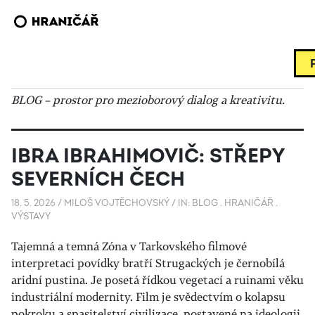
BLOG – prostor pro mezioborový dialog a kreativitu.
IBRA IBRAHIMOVIČ: STŘEPY
SEVERNÍCH ČECH
18. 5. 2026
/
MILOŠ VOJTĚCHOVSKÝ
/
IN:
BLOG
.
HRANIČÁŘ
.
VÝSTAVY
Tajemná a temná Zóna v Tarkovského filmové
interpretaci povídky bratří Strugackých je černobílá
aridní pustina. Je posetá řídkou vegetací a ruinami věku
industriální modernity. Film je svědectvím o kolapsu
pokroku a spasitelství civilizace, postavené na ideologii