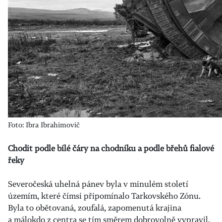
Foto: Ibra Ibrahimovič
Chodit podle bílé čáry na chodníku a podle břehů fialové
řeky
Severočeská uhelná pánev byla v minulém století
územím, které čímsi připomínalo Tarkovského Zónu.
Byla to obětovaná, zoufalá, zapomenutá krajina
a málokdo z centra se tím směrem dobrovolně vypravil.