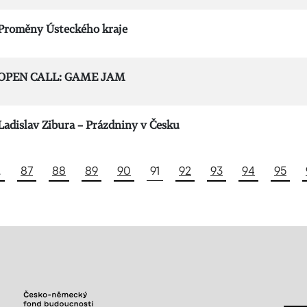
Proměny Ústeckého kraje
OPEN CALL: GAME JAM
Ladislav Zibura – Prázdniny v Česku
…
87
88
89
90
91
92
93
94
95