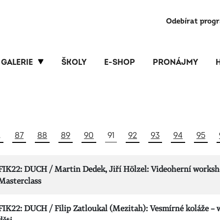
Odebírat prog
GALERIE
ŠKOLY
E-SHOP
PRONÁJMY
…
87
88
89
90
91
92
93
94
95
FIK22: DUCH / Martin Dedek, Jiří Hölzel: Videoherní worksh
Masterclass
FIK22: DUCH / Filip Zatloukal (Mezitah): Vesmírné koláže –