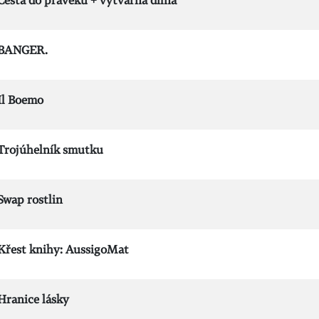
Cesta do pravěku + výtvarná dílna
BANGER.
Il Boemo
Trojúhelník smutku
Swap rostlin
Křest knihy: AussigoMat
Hranice lásky