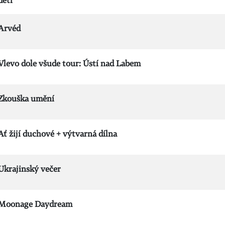
děti
Arvéd
Vlevo dole všude tour: Ústí nad Labem
Zkouška umění
Ať žijí duchové + výtvarná dílna
Ukrajinský večer
Moonage Daydream