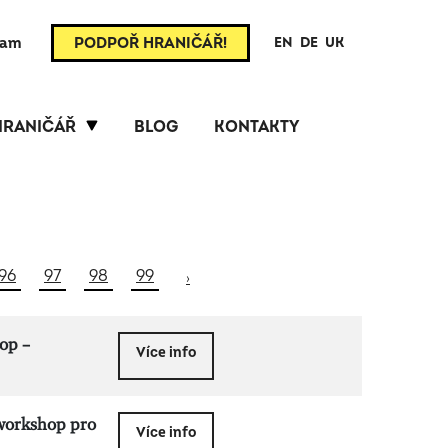
ram
PODPOŘ HRANIČÁŘ!
EN
DE
UK
HRANIČÁŘ
BLOG
KONTAKTY
96
97
98
99
›
op –
Více info
 workshop pro
Více info