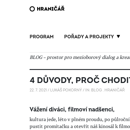
PROGRAM
POŘADY A PROJEKTY
BLOG – prostor pro mezioborový dialog a kreat
4 DŮVODY, PROČ CHODI
22. 7. 2021
/
LUKÁŠ POKORNÝ
/
IN:
BLOG
.
HRANIČÁŘ
Vážení diváci, filmoví nadšenci,
kultura jede, léto v plném proudu, po půlročn
pustit promítačku a otevřít náš kinosál k fil