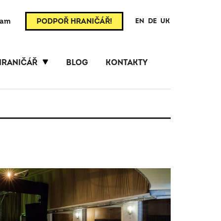
ram
PODPOŘ HRANIČÁŘ!
EN
DE
UK
HRANIČÁŘ
BLOG
KONTAKTY