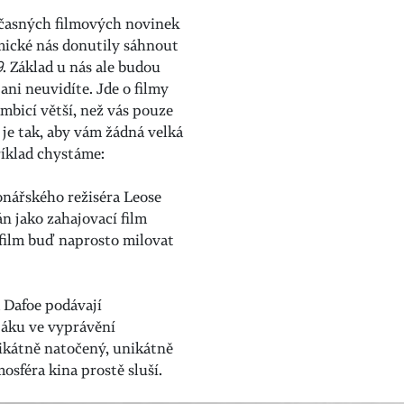
časných filmových novinek
mické nás donutily sáhnout
9
. Základ u nás ale budou
 ani neuvidíte.
Jde o filmy
ambicí větší, než vás pouze
je tak, aby vám žádná velká
říklad chystáme:
nářského režiséra Leose
n jako zahajovací film
 film buď naprosto milovat
 Dafoe podávají
jáku ve vyprávění
ikátně natočený, unikátně
sféra kina prostě sluší.