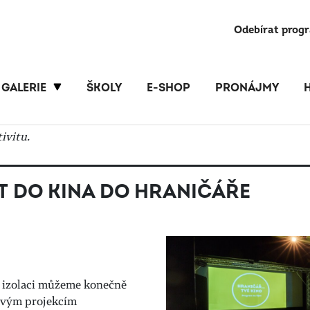
Odebírat prog
GALERIE
ŠKOLY
E-SHOP
PRONÁJMY
ivitu.
T DO KINA DO HRANIČÁŘE
í izolaci můžeme konečně
movým projekcím