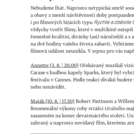
Nebudeme lhát. Naprosto netypická smršť sou
a obavy z menší návštěvnosti doby postpande
i po filmových bijácích typu
Rychle a zběsile 
vždycky tvořit filmy, které v multikině nejspíš
řemeslně kvalitní, divácky (asi) náročnější a s 
na dvě hodiny vašeho života zabavit. Vybíráme 
filmová událost neunikla. V srpnu pro vás nap
Annette (3. 8. | 20.00)
Očekávaný muzikál vizio
Caraxe s hudbou kapely Sparks, který byl vybrá
festivalu v Cannes. Podle reakcí diváků budete
nebo nenávidět.
Maják (10. 8. | 17.30)
Robert Pattinson a Willem
fenomenální výkony coby strážci titulního ma
zasazeném na konec devatenáctého století. Un
zahraný a naprosto nevídaný film, kterému atmo