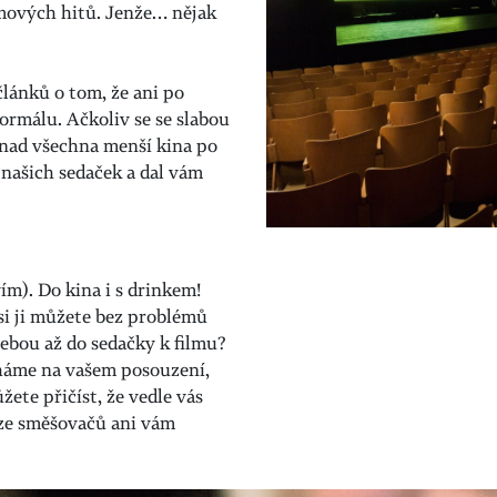
mových hitů. Jenže… nějak
článků o tom, že ani po
ormálu. Ačkoliv se se slabou
nad všechna menší kina po
 našich sedaček a dal vám
m). Do kina i s drinkem!
 si ji můžete bez problémů
sebou až do sedačky k filmu?
necháme na vašem posouzení,
žete přičíst, že vedle vás
 ze směšovačů ani vám