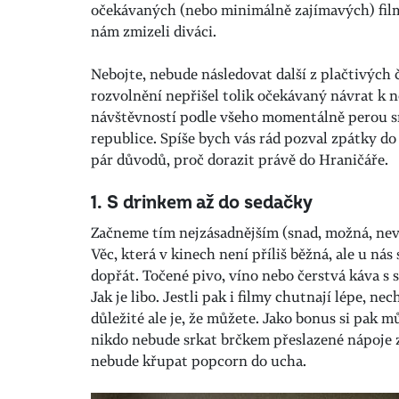
očekávaných (nebo minimálně zajímavých) fil
nám zmizeli diváci.
Nebojte, nebude následovat další z plačtivých 
rozvolnění nepřišel tolik očekávaný návrat k n
návštěvností podle všeho momentálně perou s
republice. Spíše bych vás rád pozval zpátky do
pár důvodů, proč dorazit právě do Hraničáře.
1. S drinkem až do sedačky
Začneme tím nejzásadnějším (snad, možná, neví
Věc, která v kinech není příliš běžná, ale u nás
dopřát. Točené pivo, víno nebo čerstvá káva s 
Jak je libo. Jestli pak i filmy chutnají lépe, 
důležité ale je, že můžete. Jako bonus si pak mů
nikdo nebude srkat brčkem přeslazené nápoje
nebude křupat popcorn do ucha.