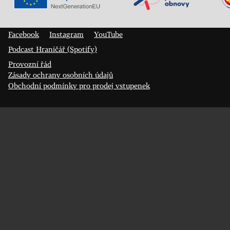
Veřejný sál Hraničář, spolek
Prokopa Diviše 1812/7
400 01 Ústí nad Labem
Facebook
Instagram
YouTube
Podcast Hraničář (Spotify)
Provozní řád
Zásady ochrany osobních údajů
Obchodní podmínky pro prodej vstupenek