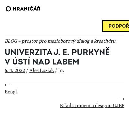
PODPOŘ
BLOG – prostor pro mezioborový dialog a kreativitu.
UNIVERZITA J. E. PURKYNĚ
V ÚSTÍ NAD LABEM
6. 4. 2022
/
Aleš Loziak
/
In:
⟵
Rengl
⟶
Fakulta umění a designu UJEP