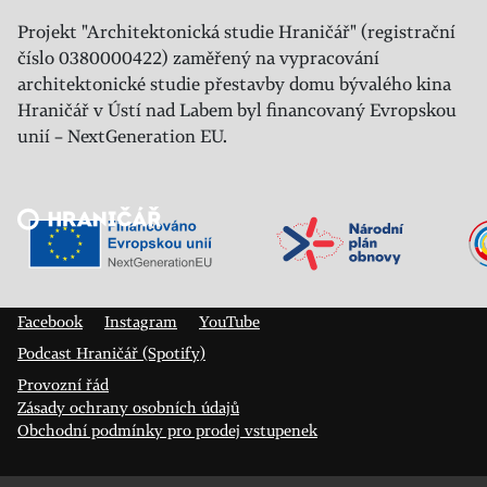
Projekt "Architektonická studie Hraničář" (registrační
číslo 0380000422) zaměřený na vypracování
architektonické studie přestavby domu bývalého kina
Hraničář v Ústí nad Labem byl financovaný Evropskou
unií – NextGeneration EU.
Veřejný sál Hraničář, spolek
Prokopa Diviše 1812/7
400 01 Ústí nad Labem
Facebook
Instagram
YouTube
Podcast Hraničář (Spotify)
Provozní řád
Zásady ochrany osobních údajů
Obchodní podmínky pro prodej vstupenek