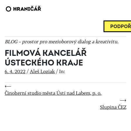
PODPOŘ
BLOG – prostor pro mezioborový dialog a kreativitu.
FILMOVÁ KANCELÁŘ
ÚSTECKÉHO KRAJE
6. 4. 2022
/
Aleš Loziak
/
In:
⟵
Činoherní studio města Ústí nad Labem, p. o.
⟶
Slupina ČEZ