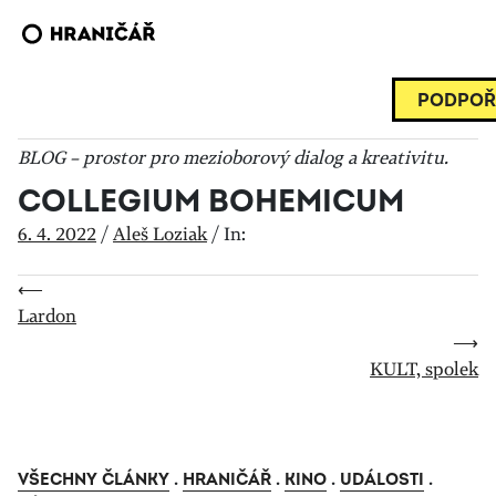
PODPOŘ
BLOG – prostor pro mezioborový dialog a kreativitu.
COLLEGIUM BOHEMICUM
6. 4. 2022
/
Aleš Loziak
/
In:
⟵
Lardon
⟶
KULT, spolek
VŠECHNY ČLÁNKY
.
HRANIČÁŘ
.
KINO
.
UDÁLOSTI
.