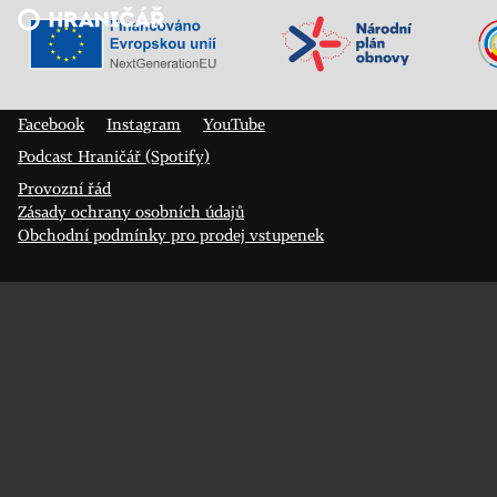
Veřejný sál Hraničář, spolek
Prokopa Diviše 1812/7
400 01 Ústí nad Labem
Facebook
Instagram
YouTube
Podcast Hraničář (Spotify)
Provozní řád
Zásady ochrany osobních údajů
Obchodní podmínky pro prodej vstupenek