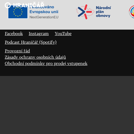
Veřejný sál Hraničář, spolek
Prokopa Diviše 1812/7
400 01 Ústí nad Labem
Facebook
Instagram
YouTube
Podcast Hraničář (Spotify)
Provozní řád
Zásady ochrany osobních údajů
Obchodní podmínky pro prodej vstupenek