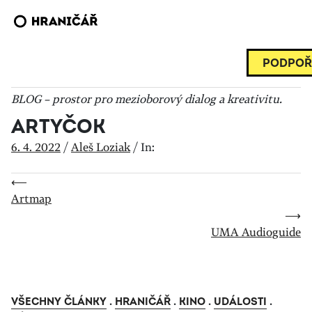
PODPOŘ
BLOG – prostor pro mezioborový dialog a kreativitu.
ARTYČOK
6. 4. 2022
/
Aleš Loziak
/
In:
⟵
Artmap
⟶
UMA Audioguide
VŠECHNY ČLÁNKY
.
HRANIČÁŘ
.
KINO
.
UDÁLOSTI
.