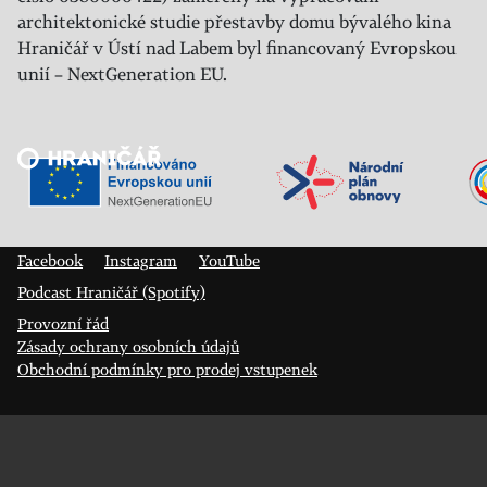
architektonické studie přestavby domu bývalého kina
Hraničář v Ústí nad Labem byl financovaný Evropskou
unií – NextGeneration EU.
Veřejný sál Hraničář, spolek
Prokopa Diviše 1812/7
400 01 Ústí nad Labem
Facebook
Instagram
YouTube
Podcast Hraničář (Spotify)
Provozní řád
Zásady ochrany osobních údajů
Obchodní podmínky pro prodej vstupenek