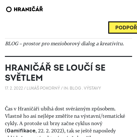
PODPOŘ
BLOG – prostor pro mezioborový dialog a kreativitu.
HRANIČÁŘ SE LOUČÍ SE
SVĚTLEM
17. 2. 2022
/
LUKÁŠ POKORNÝ
/
IN:
BLOG
.
VÝSTAVY
Čas v Hraničáři ubíhá dost svérázným způsobem.
Vlastně ho asi nejlépe změříte na výstavní/tematické
cykly. A protože už brzy začne cyklus nový
(
Gamifikace
, 22. 2. 2022), tak se ještě naposledy