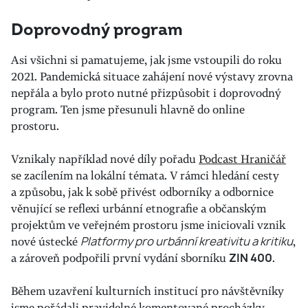
Doprovodný program
Asi všichni si pamatujeme, jak jsme vstoupili do roku
2021. Pandemická situace zahájení nové výstavy zrovna
nepřála a bylo proto nutné přizpůsobit i doprovodný
program. Ten jsme přesunuli hlavně do online
prostoru.
Vznikaly například nové díly pořadu
Podcast Hraničář
se zacílením na lokální témata. V rámci hledání cesty
a způsobu, jak k sobě přivést odborníky a odbornice
věnující se reflexi urbánní etnografie a občanským
projektům ve veřejném prostoru jsme iniciovali vznik
nové ústecké
Platformy pro urbánní kreativitu a kritiku
,
a zároveň podpořili první vydání sborníku
ZIN 400
.
Během uzavření kulturních institucí pro návštěvníky
jsme pořádali pravidelné komentované procházky