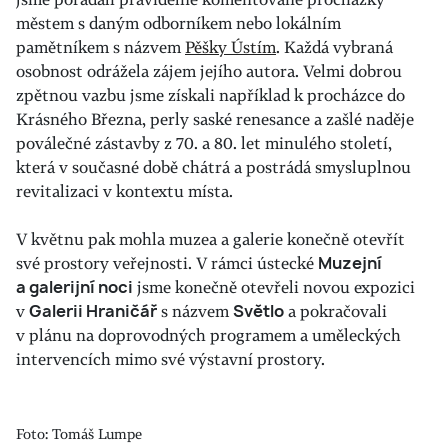
městem s daným odborníkem nebo lokálním
pamětníkem s názvem
Pěšky Ústím
. Každá vybraná
osobnost odrážela zájem jejího autora. Velmi dobrou
zpětnou vazbu jsme získali například k procházce do
Krásného Března, perly saské renesance a zašlé naděje
poválečné zástavby z 70. a 80. let minulého století,
která v současné době chátrá a postrádá smysluplnou
revitalizaci v kontextu místa.
V květnu pak mohla muzea a galerie konečně otevřít
své prostory veřejnosti. V rámci ústecké
Muzejní
a galerijní noci
jsme konečně otevřeli novou expozici
v
Galerii Hraničář
s názvem
Světlo
a pokračovali
v plánu na doprovodných programem a uměleckých
intervencích mimo své výstavní prostory.
Foto: Tomáš Lumpe