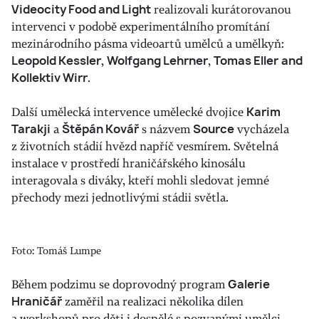
Videocity Food and Light
realizovali kurátorovanou
intervenci v podobě experimentálního promítání
mezinárodního pásma videoartů umělců a umělkyň:
Leopold Kessler
,
Wolfgang Lehrner
,
Tomas Eller
and
Kollektiv Wirr
.
Další umělecká intervence umělecké dvojice
Karim
Tarakji
a
Štěpán Kovář
s názvem
Source
vycházela
z životních stádií hvězd napříč vesmírem. Světelná
instalace v prostředí hraničářského kinosálu
interagovala s diváky, kteří mohli sledovat jemné
přechody mezi jednotlivými stádii světla.
Foto: Tomáš Lumpe
Během podzimu se doprovodný program
Galerie
Hraničář
zaměřil na realizaci několika dílen
a workshopů pro děti i dospělé s pozvanými umělci