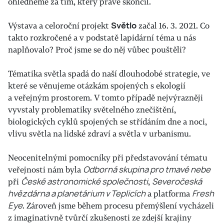
ohlédněme za tím, který právě skončil.
Výstava a celoroční projekt
Světlo
začal 16. 3. 2021. Co
takto rozkročené a v podstatě lapidární téma u nás
naplňovalo? Proč jsme se do něj vůbec pouštěli?
Tématika světla spadá do naší dlouhodobé strategie, ve
které se věnujeme otázkám spojených s ekologií
a veřejným prostorem. V tomto případě nejvýrazněji
vyvstaly problematiky světelného znečištění,
biologických cyklů spojených se střídáním dne a noci,
vlivu světla na lidské zdraví a světla v urbanismu.
Neocenitelnými pomocníky při představování tématu
veřejnosti nám byla
Odborná skupina pro tmavé nebe
při
České astronomické společnosti
,
Severočeská
hvězdárna a planetárium v Teplicích
a platforma
Fresh
Eye
. Zároveň jsme během procesu přemýšlení vycházeli
z imaginativně tvůrčí zkušenosti ze zdejší krajiny