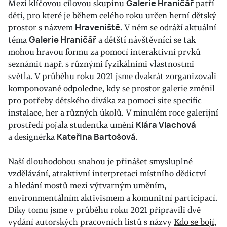
Mezi klíčovou cílovou skupinu
Galerie Hraničář
patří
děti, pro které je během celého roku určen herní dětský
prostor s názvem
Hraveniště
. V něm se odráží aktuální
téma
Galerie Hraničář
a dětští návštěvníci se tak
mohou hravou formu za pomocí interaktivní prvků
seznámit např. s různými fyzikálními vlastnostmi
světla. V průběhu roku 2021 jsme dvakrát zorganizovali
komponované odpoledne, kdy se prostor galerie změnil
pro potřeby dětského diváka za pomoci site specific
instalace, her a různých úkolů. V minulém roce galerijní
prostředí pojala studentka umění
Klára Vlachová
a designérka
Kateřina Bartošová
.
Naší dlouhodobou snahou je přinášet smysluplné
vzdělávání, atraktivní interpretaci místního dědictví
a hledání mostů mezi výtvarným uměním,
environmentálním aktivismem a komunitní participací.
Díky tomu jsme v průběhu roku 2021 připravili dvě
vydání autorských pracovních listů s názvy
Kdo se bojí,