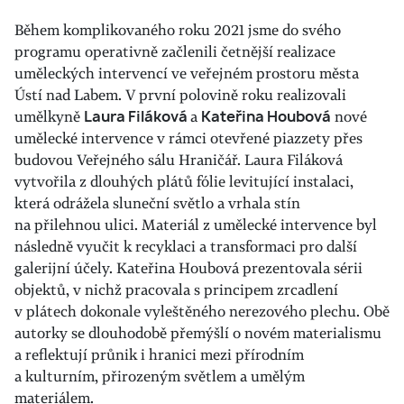
Během komplikovaného roku 2021 jsme do svého
programu operativně začlenili četnější realizace
uměleckých intervencí ve veřejném prostoru města
Ústí nad Labem. V první polovině roku realizovali
umělkyně
Laura Filáková
a
Kateřina Houbová
nové
umělecké intervence v rámci otevřené piazzety přes
budovou Veřejného sálu Hraničář. Laura Filáková
vytvořila z dlouhých plátů fólie levitující instalaci,
která odrážela sluneční světlo a vrhala stín
na přilehnou ulici. Materiál z umělecké intervence byl
následně vyučit k recyklaci a transformaci pro další
galerijní účely. Kateřina Houbová prezentovala sérii
objektů, v nichž pracovala s principem zrcadlení
v plátech dokonale vyleštěného nerezového plechu. Obě
autorky se dlouhodobě přemýšlí o novém materialismu
a reflektují průnik i hranici mezi přírodním
a kulturním, přirozeným světlem a umělým
materiálem.