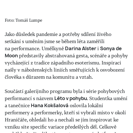
Foto: Tomáš Lumpe
Jako důsledek pandemie a potřeby sdílení živého
setkání s uměním jsme se během léta zaměřili
na performance. Umělkyně
Darina Alster
i
Sonya de
Moon
představily abstrahovaná gesta, scénáře a pohyby
vycházející z tradice západního esoterismu. Inspiraci
našly v náboženských liniích směřujících k osvobození
člověka s důrazem na komunitu a vztah.
Součástí galerijního programu byla i série pohybových
performancí s názvem
Léto v pohybu
. Studentka umění
a tanečnice
Hana Kokšalová
oslovila lokální
performery a performerky, kteří si vybrali místo v okolí
Hraničáře, ohledali ho a nechali se jím inspirovat ke
vzniku site specific variace předešlých děl. Celkově