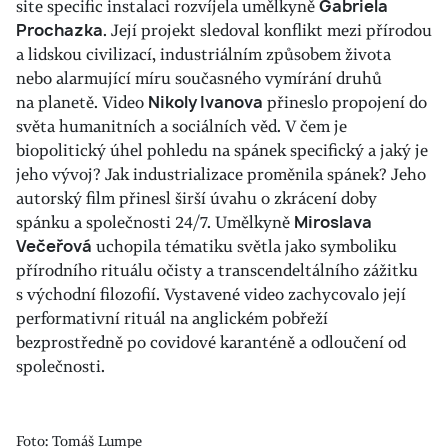
site specific instalaci rozvíjela umělkyně
Gabriela
Prochazka
. Její projekt sledoval konflikt mezi přírodou
a lidskou civilizací, industriálním způsobem života
nebo alarmující míru současného vymírání druhů
na planetě. Video
Nikoly Ivanova
přineslo propojení do
světa humanitních a sociálních věd. V čem je
biopolitický úhel pohledu na spánek specifický a jaký je
jeho vývoj? Jak industrializace proměnila spánek? Jeho
autorský film přinesl širší úvahu o zkrácení doby
spánku a společnosti 24/7. Umělkyně
Miroslava
Večeřová
uchopila tématiku světla jako symboliku
přírodního rituálu očisty a transcendeltálního zážitku
s východní filozofií. Vystavené video zachycovalo její
performativní rituál na anglickém pobřeží
bezprostředně po covidové karanténě a odloučení od
společnosti.
Foto: Tomáš Lumpe