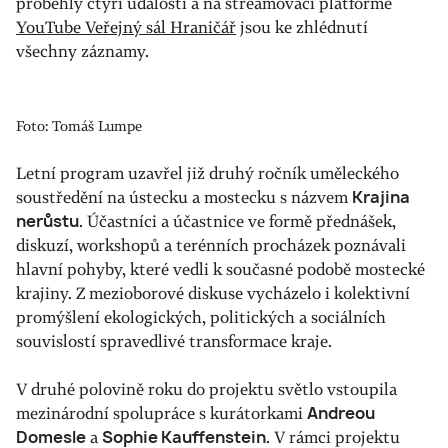
proběhly čtyři události a na streamovací platformě
YouTube Veřejný sál Hraničář
jsou ke zhlédnutí
všechny záznamy.
Foto: Tomáš Lumpe
Letní program uzavřel již druhý ročník uměleckého
soustředění na ústecku a mostecku s názvem
Krajina
nerůstu
. Účastníci a účastnice ve formě přednášek,
diskuzí, workshopů a terénních procházek poznávali
hlavní pohyby, které vedli k současné podobě mostecké
krajiny. Z mezioborové diskuse vycházelo i kolektivní
promýšlení ekologických, politických a sociálních
souvislostí spravedlivé transformace kraje.
V druhé polovině roku do projektu světlo vstoupila
mezinárodní spolupráce s kurátorkami
Andreou
Domesle
a
Sophie Kauffenstein
. V rámci projektu