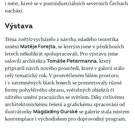
i měst, které se v postindustriálních severních Čechách
nachází.
Výstava
Téma
světlo
vycházelo z návrhu mladého teoretika
umění
Matěje Forejta
, se kterým jsme v předchozích
letech několikrát spolupracovali. Pro výstavu jsme
oslovili architekta
Tomáše Petermanna
, který
připravil návrh nového prostředí, které v galerii stálo
celý tematický rok. V prosvětleném bílém prostoru
i v zatemněných black boxech se prezentovaly různé
formy pohyblivého obrazu, světelných objektů či
užitého umění pracujícího se světlem. Díky citlivému
architektonickému řešení a grafickému zpracování od
ilustrátorky
Magdalény Gurské
se galerie stala místem
kontemplace i východiskem pro doprovodný program.