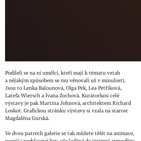
Podíleli se na ní umělci, kteří mají k tématu vztah
a nějakým způsobem se mu věnovali už v minulosti.
Jsou to Lenka Balounová, Olga Pek, Lea Petříková,
Latefa Wiersch a Ivana Zochová. Kurátorkou celé
výstavy je pak Martina Johnová, architektem Richard
Loskot. Grafickou stránku výstavy si vzala na starost
Magdaléna Gurská.
Ve dvou patrech galerie se tak můžete těšit na animace,
poezii i rozhlasové hry, vše laděné do intimní atmosféry,