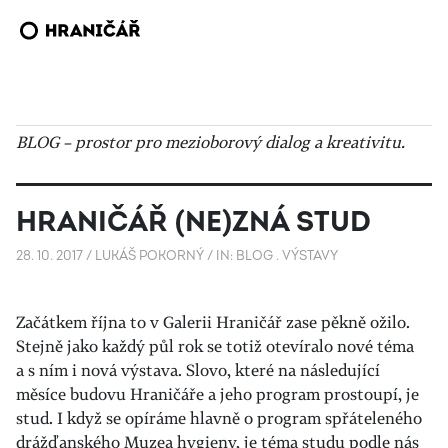
BLOG – prostor pro mezioborový dialog a kreativitu.
HRANIČÁŘ (NE)ZNÁ STUD
28. 10. 2017
/
LUKÁŠ POKORNÝ
/
IN:
BLOG
.
VÝSTAVY
Začátkem října to v Galerii Hraničář zase pěkně ožilo.
Stejně jako každý půl rok se totiž otevíralo nové téma
a s ním i nová výstava. Slovo, které na následující
měsíce budovu Hraničáře a jeho program prostoupí, je
stud. I když se opíráme hlavně o program spřáteleného
drážďanského Muzea hygieny, je téma studu podle nás