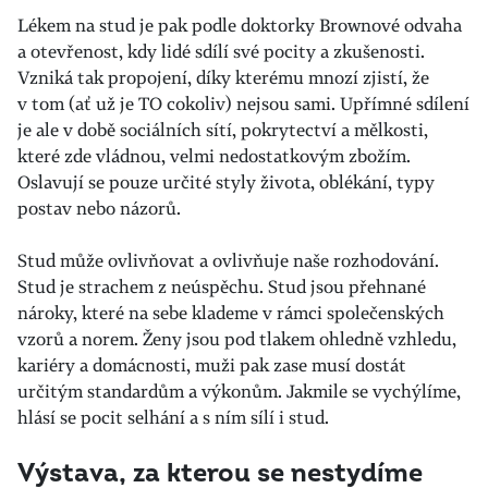
Lékem na stud je pak podle doktorky Brownové odvaha
a otevřenost, kdy lidé sdílí své pocity a zkušenosti.
Vzniká tak propojení, díky kterému mnozí zjistí, že
v tom (ať už je TO cokoliv) nejsou sami. Upřímné sdílení
je ale v době sociálních sítí, pokrytectví a mělkosti,
které zde vládnou, velmi nedostatkovým zbožím.
Oslavují se pouze určité styly života, oblékání, typy
postav nebo názorů.
Stud může ovlivňovat a ovlivňuje naše rozhodování.
Stud je strachem z neúspěchu. Stud jsou přehnané
nároky, které na sebe klademe v rámci společenských
vzorů a norem. Ženy jsou pod tlakem ohledně vzhledu,
kariéry a domácnosti, muži pak zase musí dostát
určitým standardům a výkonům. Jakmile se vychýlíme,
hlásí se pocit selhání a s ním sílí i stud.
Výstava, za kterou se nestydíme