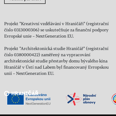
Projekt "Kreativní vzdělávání v Hraničáři" (registrační
číslo 0313000306) se uskutečňuje za finanční podpory
Evropské unie – NextGeneration EU.
Projekt "Architektonická studie Hraničář" (registrační
číslo 0380000422) zaměřený na vypracování
architektonické studie přestavby domu bývalého kina
Hraničář v Ústí nad Labem byl financovaný Evropskou
unií – NextGeneration EU.
Veřejný sál Hraničář, spolek
Prokopa Diviše 1812/7
400 01 Ústí nad Labem