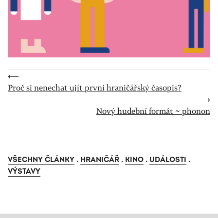
⟵
Proč si nenechat ujít první hraničářský časopis?
⟶
Nový hudební formát ~ phonon
VŠECHNY ČLÁNKY
.
HRANIČÁŘ
.
KINO
.
UDÁLOSTI
.
VÝSTAVY