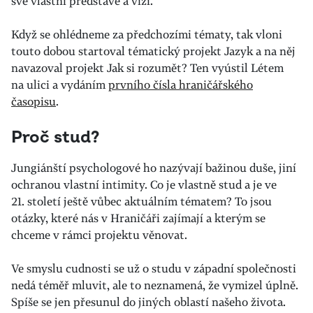
své vlastní představě a vizi.
Když se ohlédneme za předchozími tématy, tak vloni
touto dobou startoval tématický projekt Jazyk a na něj
navazoval projekt Jak si rozumět? Ten vyústil Létem
na ulici a vydáním
prvního čísla hraničářského
časopisu
.
Proč stud?
Jungiánští psychologové ho nazývají bažinou duše, jiní
ochranou vlastní intimity. Co je vlastně stud a je ve
21. století ještě vůbec aktuálním tématem? To jsou
otázky, které nás v Hraničáři zajímají a kterým se
chceme v rámci projektu věnovat.
Ve smyslu cudnosti se už o studu v západní společnosti
nedá téměř mluvit, ale to neznamená, že vymizel úplně.
Spíše se jen přesunul do jiných oblastí našeho života.