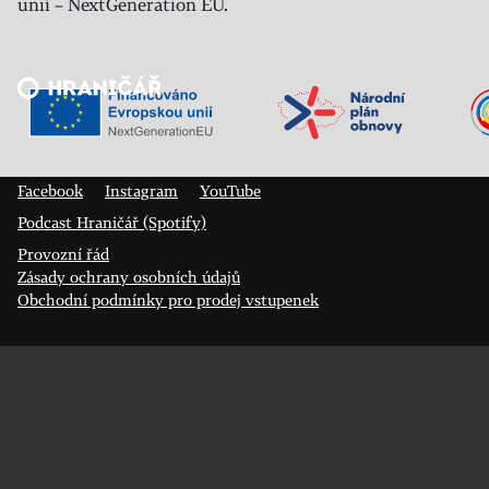
unií – NextGeneration EU.
Veřejný sál Hraničář, spolek
Prokopa Diviše 1812/7
400 01 Ústí nad Labem
Facebook
Instagram
YouTube
Podcast Hraničář (Spotify)
Provozní řád
Zásady ochrany osobních údajů
Obchodní podmínky pro prodej vstupenek