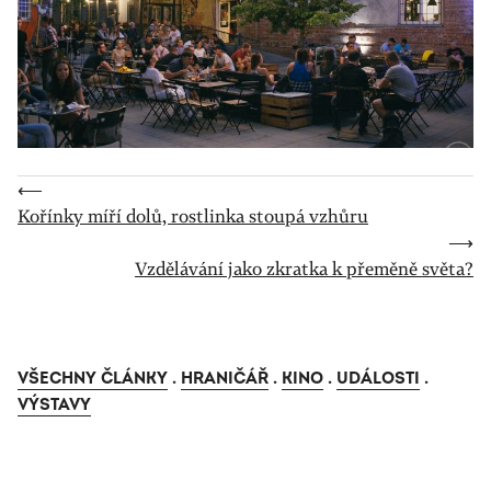
⟵
Kořínky míří dolů, rostlinka stoupá vzhůru
⟶
Vzdělávání jako zkratka k přeměně světa?
VŠECHNY ČLÁNKY
.
HRANIČÁŘ
.
KINO
.
UDÁLOSTI
.
VÝSTAVY