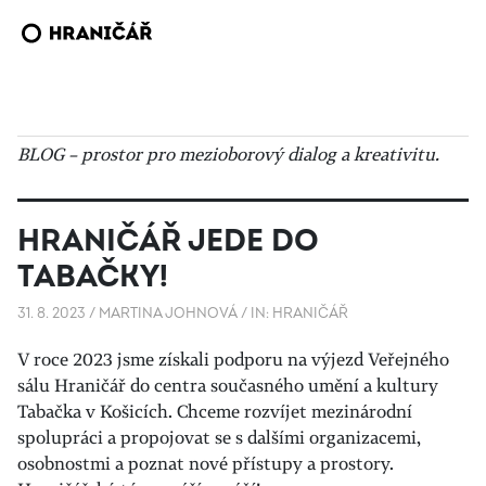
BLOG – prostor pro mezioborový dialog a kreativitu.
HRANIČÁŘ JEDE DO
TABAČKY!
31. 8. 2023
/
MARTINA JOHNOVÁ
/
IN:
HRANIČÁŘ
V roce 2023 jsme získali podporu na výjezd Veřejného
sálu Hraničář do centra současného umění a kultury
Tabačka v Košicích. Chceme rozvíjet mezinárodní
spolupráci a propojovat se s dalšími organizacemi,
osobnostmi a poznat nové přístupy a prostory.