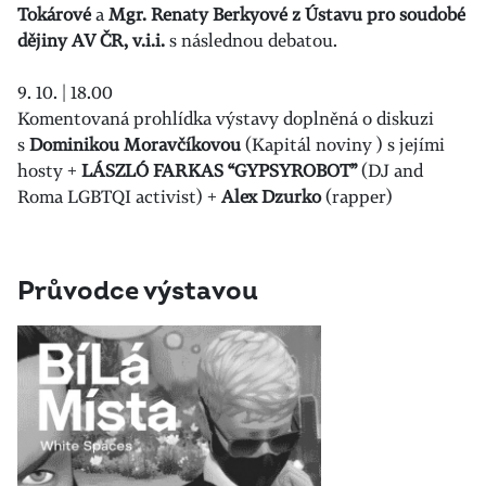
Tokárové
a
Mgr. Renaty Berkyové z Ústavu pro soudobé
dějiny AV ČR, v.i.i.
s následnou debatou.
9. 10. | 18.00
Komentovaná prohlídka výstavy doplněná o diskuzi
s
Dominikou Moravčíkovou
(Kapitál noviny ) s jejími
hosty +
LÁSZLÓ FARKAS “GYPSYROBOT”
(DJ and
Roma LGBTQI activist) +
Alex Dzurko
(rapper)
Průvodce výstavou