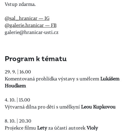
Vstup zdarma.
@sal_hranicar — IG
@galerie.hranicar — FB
galerie@hranicar-usti.cz
Program k tématu
29. 9. | 16.00
Komentovaná prohlídka výstavy s umělcem
Lukášem
Houdkem
4. 10. | 15.00
Výtvarná dílna pro děti s umělkyní
Leou Kupk
ovou
8. 10. | 20.30
Projekce filmu
Lety
za účasti autorek
Violy