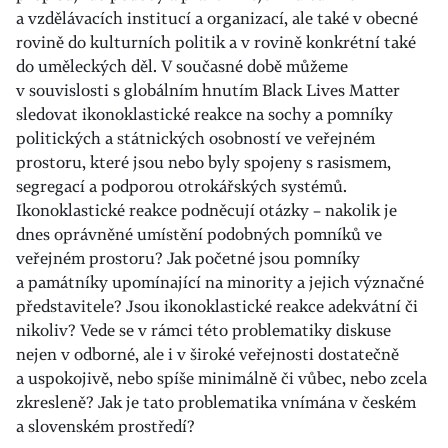
a vzdělávacích institucí a organizací, ale také v obecné
rovině do kulturních politik a v rovině konkrétní také
do uměleckých děl. V současné době můžeme
v souvislosti s globálním hnutím Black Lives Matter
sledovat ikonoklastické reakce na sochy a pomníky
politických a státnických osobností ve veřejném
prostoru, které jsou nebo byly spojeny s rasismem,
segregací a podporou otrokářských systémů.
Ikonoklastické reakce podněcují otázky – nakolik je
dnes oprávněné umístění podobných pomníků ve
veřejném prostoru? Jak početné jsou pomníky
a památníky upomínající na minority a jejich význačné
představitele? Jsou ikonoklastické reakce adekvátní či
nikoliv? Vede se v rámci této problematiky diskuse
nejen v odborné, ale i v široké veřejnosti dostatečně
a uspokojivě, nebo spíše minimálně či vůbec, nebo zcela
zkresleně? Jak je tato problematika vnímána v českém
a slovenském prostředí?