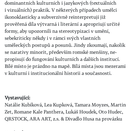
dominantních kulturních i jazykových (textuálních
i vizuálních) praktik. V některých případech umělci
ikonoklasticky a subverzivně reinterpretují již
prověřená díla výtvarná i literární a apropriují určité
formy, aby upozornili na stereotypizaci v umění,
sebekriticky někdy i v rámci svých vlastních
uměleckých postupů a posunů. Jindy zkoumají, nakolik
se narativy minorit, především romské menšiny, ne-
propisují do fungování kulturních a dalších institucí.
Bílé místo je prázdno na mapě. Bílá místa jsou mezerami
v kulturní i institucionální historii a současnosti.
Vystavující:
Natálie Kubíková, Lea Kupková, Tamara Moyzes, Martin
Zet, Romane Kale Panthera, Lukáš Houdek, Oto Hudec,
QRSTOCK, ARA ART, z.s. & Divadlo Husa na provázku