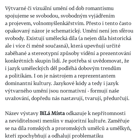
Výtvarné či vizuální umění od dob romantismu
spojujeme se svobodou, svobodným vyjádřením
a projevem, volnomyšlenkářstvím. Přesto i tento často
opakovaný názor je schematický. Umění není jen sférou
svobody. Existují umělecká díla (a nejen díla historická
ale i více či méně současná), která upevňují určité
zaběhané a stereotypní způsoby vidění a prezentování
konkrétních skupin lidí. Je potřeba si uvědomovat, že
i jazyk uměleckých děl podléhá dobovým trendům
a politikám. I on je nástrojem a reprezentantem
dominantní kultury. Jazykové kódy a tedy i jazyk
výtvarného umění jsou normativní - formují naše
uvažování, dopředu nás nastavují, tvarují, předurčují.
Název výstavy
BíLá Místa
odkazuje k nepřítomnosti
a neviditelnosti menšin v majoritní kultuře. Zaměřuje
se na díla romských a proromských umělců a umělkyň,
kteří zpochybňují a odhalují problematiku