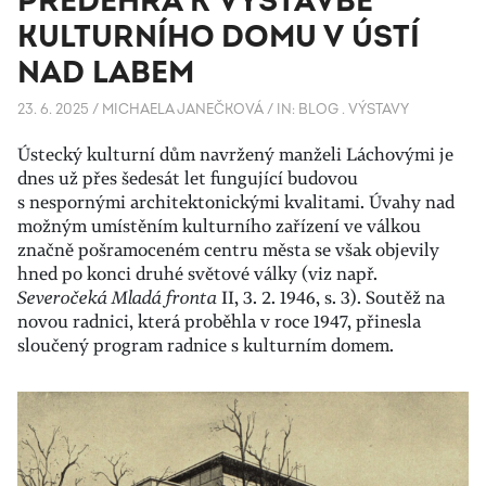
PŘEDEHRA K VÝSTAVBĚ
KULTURNÍHO DOMU V ÚSTÍ
NAD LABEM
23. 6. 2025
/
MICHAELA JANEČKOVÁ
/
IN:
BLOG
.
VÝSTAVY
Ústecký kulturní dům navržený manželi Láchovými je
dnes už přes šedesát let fungující budovou
s nespornými architektonickými kvalitami. Úvahy nad
možným umístěním kulturního zařízení ve válkou
značně pošramoceném centru města se však objevily
hned po konci druhé světové války (viz např.
Severočeká Mladá fronta
II, 3. 2. 1946, s. 3). Soutěž na
novou radnici, která proběhla v roce 1947, přinesla
sloučený program radnice s kulturním domem.