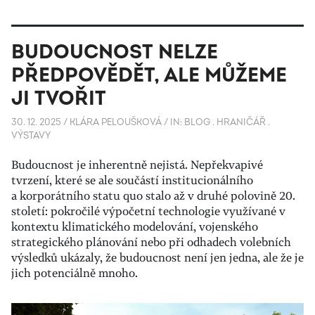
BUDOUCNOST NELZE
PŘEDPOVĚDĚT, ALE MŮŽEME
JI TVOŘIT
30. 12. 2025
/
KLÁRA PELOUŠKOVÁ
/
IN:
BLOG
.
HRANIČÁŘ
.
VÝSTAVY
Budoucnost je inherentně nejistá. Nepřekvapivé
tvrzení, které se ale součástí institucionálního
a korporátního statu quo stalo až v druhé polovině 20.
století: pokročilé výpočetní technologie využívané v
kontextu klimatického modelování, vojenského
strategického plánování nebo při odhadech volebních
výsledků ukázaly, že budoucnost není jen jedna, ale že je
jich potenciálně mnoho.