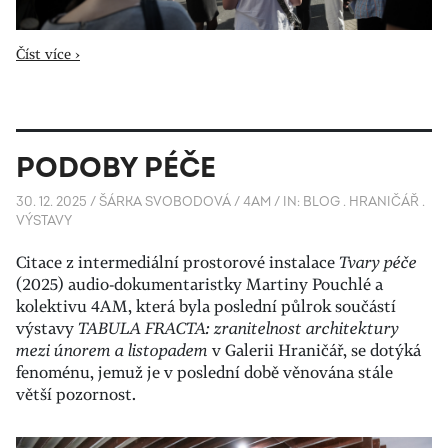
Číst více ›
PODOBY PÉČE
30. 12. 2025
/
ŠÁRKA SVOBODOVÁ / 4AM
/
IN:
BLOG
.
HRANIČÁŘ
.
VÝSTAVY
Citace z intermediální prostorové instalace
Tvary péče
(2025) audio-dokumentaristky Martiny Pouchlé a
kolektivu 4AM, která byla poslední půlrok součástí
výstavy
TABULA FRACTA: zranitelnost architektury
mezi únorem a listopadem
v Galerii Hraničář, se dotýká
fenoménu, jemuž je v poslední době věnována stále
větší pozornost.