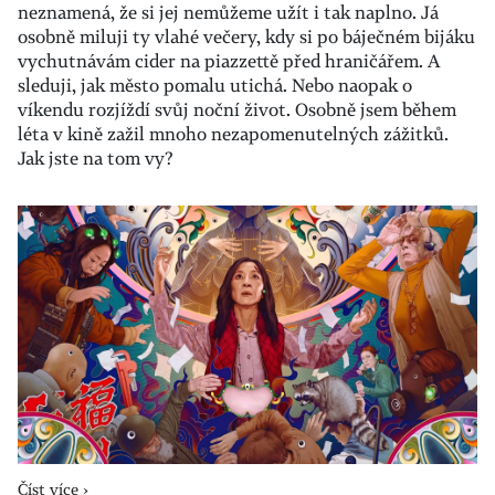
neznamená, že si jej nemůžeme užít i tak naplno. Já
osobně miluji ty vlahé večery, kdy si po báječném bijáku
vychutnávám cider na piazzettě před hraničářem. A
sleduji, jak město pomalu utichá. Nebo naopak o
víkendu rozjíždí svůj noční život. Osobně jsem během
léta v kině zažil mnoho nezapomenutelných zážitků.
Jak jste na tom vy?
Číst více ›