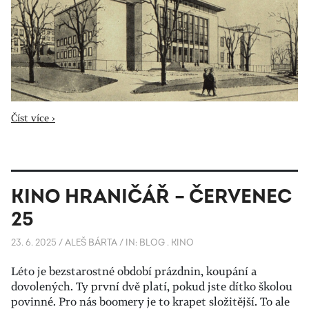
Číst více ›
KINO HRANIČÁŘ – ČERVENEC
25
23. 6. 2025
/
ALEŠ BÁRTA
/
IN:
BLOG
.
KINO
Léto je bezstarostné období prázdnin, koupání a
dovolených. Ty první dvě platí, pokud jste dítko školou
povinné. Pro nás boomery je to krapet složitější. To ale