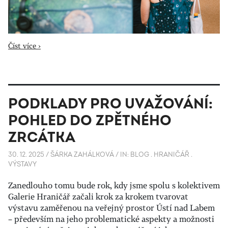
Číst více ›
PODKLADY PRO UVAŽOVÁNÍ:
POHLED DO ZPĚTNÉHO
ZRCÁTKA
30. 12. 2025
/
ŠÁRKA ZAHÁLKOVÁ
/
IN:
BLOG
.
HRANIČÁŘ
.
VÝSTAVY
Zanedlouho tomu bude rok, kdy jsme spolu s kolektivem
Galerie Hraničář začali krok za krokem tvarovat
výstavu zaměřenou na veřejný prostor Ústí nad Labem
– především na jeho problematické aspekty a možnosti