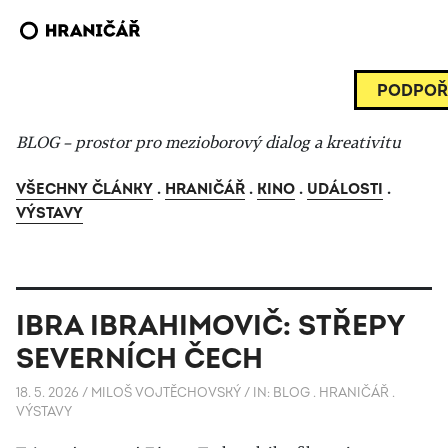
PODPOŘ
BLOG – prostor pro mezioborový dialog a kreativitu
VŠECHNY ČLÁNKY
.
HRANIČÁŘ
.
KINO
.
UDÁLOSTI
.
VÝSTAVY
IBRA IBRAHIMOVIČ: STŘEPY
SEVERNÍCH ČECH
18. 5. 2026
/
MILOŠ VOJTĚCHOVSKÝ
/
IN:
BLOG
.
HRANIČÁŘ
.
VÝSTAVY