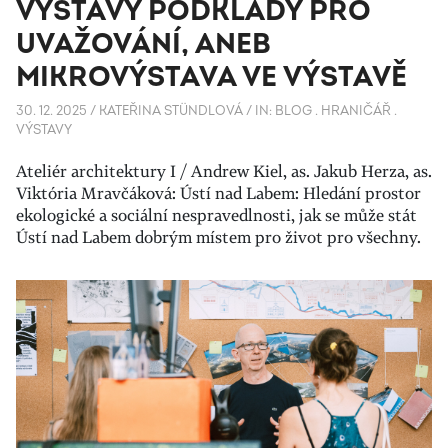
VÝSTAVY PODKLADY PRO
UVAŽOVÁNÍ, ANEB
MIKROVÝSTAVA VE VÝSTAVĚ
30. 12. 2025
/
KATEŘINA STÜNDLOVÁ
/
IN:
BLOG
.
HRANIČÁŘ
.
VÝSTAVY
Ateliér architektury I / Andrew Kiel, as. Jakub Herza, as.
Viktória Mravčáková: Ústí nad Labem: Hledání prostor
ekologické a sociální nespravedlnosti, jak se může stát
Ústí nad Labem dobrým místem pro život pro všechny.