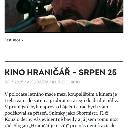
Číst více ›
KINO HRANIČÁŘ – SRPEN 25
30. 7. 2025
/
ALEŠ BÁRTA
/
IN:
BLOG
.
KINO
V poločase letního mače mezi koupalištěm a kinem je
třeba zajít do šaten a probrat strategii do druhé půlky.
V první jste byli naprosto báječní a rád bych vám
poděkoval za přízeň. Snímky jako Sbormistr, F1 či
Kouzlo derby vás evidentně bavily a já jsem tomu moc
rád. Slogan „Hraničář je i tvůj“ pro nás není frází, ale