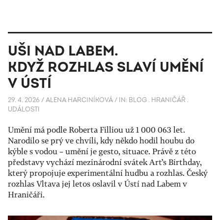
UŠI NAD LABEM.
KDYŽ ROZHLAS SLAVÍ UMĚNÍ
V ÚSTÍ
29. 4. 2026
/
ALENA HARCINÍKOVÁ
/
IN:
BLOG
.
HRANIČÁŘ
.
UDÁLOSTI
Umění má podle Roberta Filliou už 1 000 063 let.
Narodilo se prý ve chvíli, kdy někdo hodil houbu do
kýble s vodou – umění je gesto, situace. Právě z této
představy vychází mezinárodní svátek Art’s Birthday,
který propojuje experimentální hudbu a rozhlas. Český
rozhlas Vltava jej letos oslavil v Ústí nad Labem v
Hraničáři.