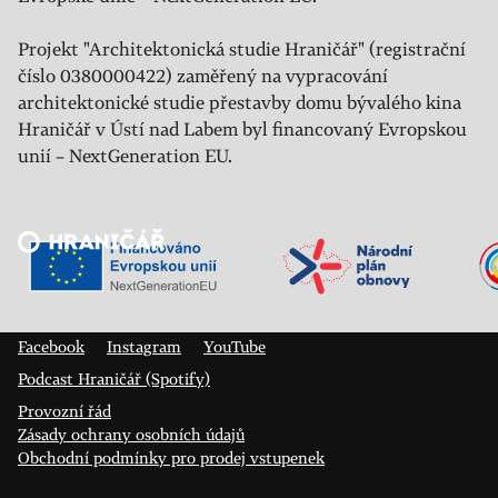
Projekt "Architektonická studie Hraničář" (registrační
číslo 0380000422) zaměřený na vypracování
architektonické studie přestavby domu bývalého kina
Hraničář v Ústí nad Labem byl financovaný Evropskou
unií – NextGeneration EU.
Veřejný sál Hraničář, spolek
Prokopa Diviše 1812/7
400 01 Ústí nad Labem
Facebook
Instagram
YouTube
Podcast Hraničář (Spotify)
Provozní řád
Zásady ochrany osobních údajů
Obchodní podmínky pro prodej vstupenek