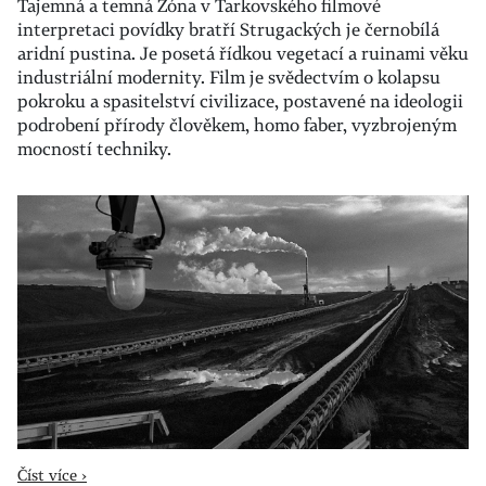
Tajemná a temná Zóna v Tarkovského filmové
interpretaci povídky bratří Strugackých je černobílá
aridní pustina. Je posetá řídkou vegetací a ruinami věku
industriální modernity. Film je svědectvím o kolapsu
pokroku a spasitelství civilizace, postavené na ideologii
podrobení přírody člověkem, homo faber, vyzbrojeným
mocností techniky.
Číst více ›