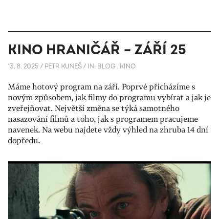
KINO HRANIČÁŘ – ZÁŘÍ 25
13. 8. 2025
/
PETR KUNEŠ
/
IN:
BLOG
.
KINO
Máme hotový program na září. Poprvé přicházíme s
novým způsobem, jak filmy do programu vybírat a jak je
zveřejňovat. Největší změna se týká samotného
nasazování filmů a toho, jak s programem pracujeme
navenek. Na webu najdete vždy výhled na zhruba 14 dní
dopředu.