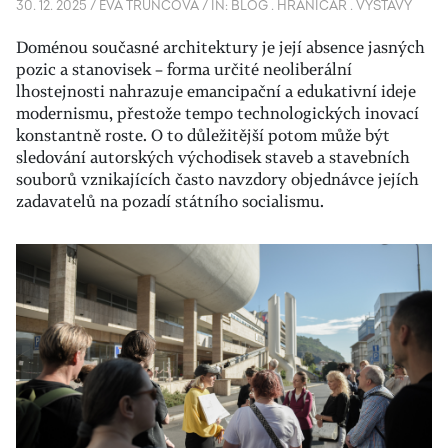
30. 12. 2025
/
EVA TRUNCOVÁ
/
IN:
BLOG
.
HRANIČÁŘ
.
VÝSTAVY
Doménou současné architektury je její absence jasných
pozic a stanovisek – forma určité neoliberální
lhostejnosti nahrazuje emancipační a edukativní ideje
modernismu, přestože tempo technologických inovací
konstantně roste.
O to důležitější potom může být
sledování autorských východisek staveb a stavebních
souborů vznikajících často navzdory objednávce jejích
zadavatelů na pozadí státního socialismu.