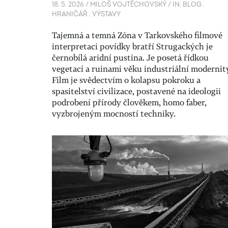
18. 5. 2026
/
MILOŠ VOJTĚCHOVSKÝ
/
IN:
BLOG
.
HRANIČÁŘ
.
VÝSTAVY
Tajemná a temná Zóna v Tarkovského filmové
interpretaci povídky bratří Strugackých je
černobílá aridní pustina. Je posetá řídkou
vegetací a ruinami věku industriální modernit
Film je svědectvím o kolapsu pokroku a
spasitelství civilizace, postavené na ideologii
podrobení přírody člověkem, homo faber,
vyzbrojeným mocností techniky.