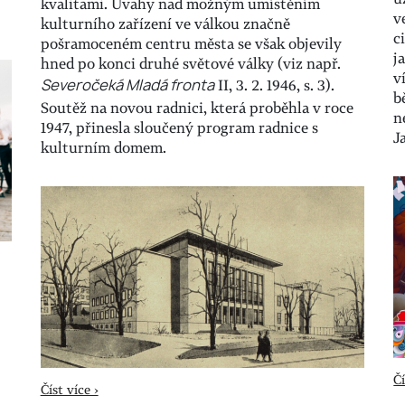
kvalitami. Úvahy nad možným umístěním
v
kulturního zařízení ve válkou značně
c
pošramoceném centru města se však objevily
j
hned po konci druhé světové války (viz např.
v
Severočeká Mladá fronta
II, 3. 2. 1946, s. 3).
b
Soutěž na novou radnici, která proběhla v roce
n
1947, přinesla sloučený program radnice s
J
kulturním domem.
Čí
Číst více ›