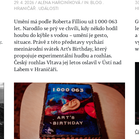
29. 4. 2026
/
ALENA HARCINÍKOVÁ
/
IN:
BLOG
.
30
HRANIČÁŘ
.
UDÁLOSTI
H
Umění má podle Roberta Filliou už 1 000 063
G
let. Narodilo se prý ve chvíli, kdy někdo hodil
l
houbu do kýble s vodou – umění je gesto,
a
y.
situace. Právě z této představy vychází
v
mezinárodní svátek Art’s Birthday, který
w
propojuje experimentální hudbu a rozhlas.
Český rozhlas Vltava jej letos oslavil v Ústí nad
Labem v Hraničáři.
Čí