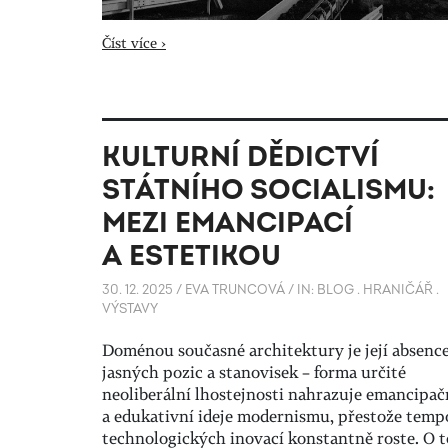
Číst více ›
KULTURNÍ DĚDICTVÍ
STÁTNÍHO SOCIALISMU:
MEZI EMANCIPACÍ
A ESTETIKOU
30. 12. 2025
/
EVA TRUNCOVÁ
/
IN:
BLOG
.
HRANIČÁŘ
.
VÝSTAVY
Doménou současné architektury je její absenc
jasných pozic a stanovisek – forma určité
neoliberální lhostejnosti nahrazuje emancipač
a edukativní ideje modernismu, přestože temp
technologických inovací konstantně roste.
O t