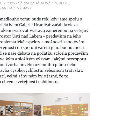
. 12. 2025
/
ŠÁRKA ZAHÁLKOVÁ
/
IN:
BLOG
.
RANIČÁŘ
.
VÝSTAVY
anedlouho tomu bude rok, kdy jsme spolu s
olektivem Galerie Hraničář začali krok za
rokem tvarovat výstavu zaměřenou na veřejný
rostor Ústí nad Labem – především na jeho
roblematické aspekty a možnosti zapojování
eřejnosti do spoluutváření jeho budoucnosti.
č se naše debata na počátku stáčela především
 velkým a složitým výzvám, jakými bezesporu
sou tvorba nového územního plánu nebo
tavba vysokorychlostní železniční trati skrz
stí, velmi záhy nám bylo jasné, že to,
o chceme veřejnosti nabídnout.