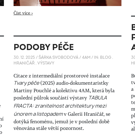
Číst více ›
PODOBY PÉČE
30. 12. 2025
/
ŠÁRKA SVOBODOVÁ / 4AM
/
IN:
BLOG
.
30
HRANIČÁŘ
.
VÝSTAVY
H
Citace z intermediální prostorové instalace
B
t
Tvary péče
(2025) audio-dokumentaristky
a
Martiny Pouchlé a kolektivu 4AM, která byla
p
poslední půlrok součástí výstavy
TABULA
t
e
FRACTA: zranitelnost architektury mezi
m
únorem a listopadem
v Galerii Hraničář, se
p
ní
dotýká fenoménu, jemuž je v poslední době
v
o
věnována stále větší pozornost.
a
o