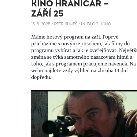
KINO HRANIČÁŘ –
ZÁŘÍ 25
13. 8. 2025
/
PETR KUNEŠ
/
IN:
BLOG
.
KINO
Máme hotový program na září. Poprvé
přicházíme s novým způsobem, jak filmy do
programu vybírat a jak je zveřejňovat. Největš
změna se týká samotného nasazování filmů a
toho, jak s programem pracujeme navenek. Na
webu najdete vždy výhled na zhruba 14 dní
dopředu.