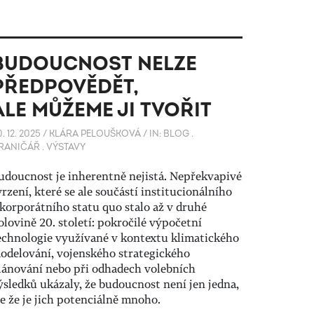
BUDOUCNOST NELZE
PŘEDPOVĚDĚT,
ALE MŮŽEME JI TVOŘIT
. 12. 2025
/
KLÁRA PELOUŠKOVÁ
/
IN:
BLOG
.
RANIČÁŘ
.
VÝSTAVY
udoucnost je inherentně nejistá. Nepřekvapivé
vrzení, které se ale součástí institucionálního
 korporátního statu quo stalo až v druhé
olovině 20. století: pokročilé výpočetní
echnologie využívané v kontextu klimatického
odelování, vojenského strategického
lánování nebo při odhadech volebních
ýsledků ukázaly, že budoucnost není jen jedna,
le že je jich potenciálně mnoho.