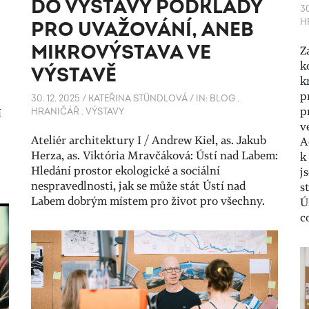
DO VÝSTAVY PODKLADY
30
H
PRO UVAŽOVÁNÍ, ANEB
MIKROVÝSTAVA VE
Z
k
VÝSTAVĚ
k
p
30. 12. 2025
/
KATEŘINA STÜNDLOVÁ
/
IN:
BLOG
.
p
í
HRANIČÁŘ
.
VÝSTAVY
v
Ateliér architektury I / Andrew Kiel, as. Jakub
A
Herza, as. Viktória Mravčáková: Ústí nad Labem:
k
Hledání prostor ekologické a sociální
j
nespravedlnosti, jak se může stát Ústí nad
s
Labem dobrým místem pro život pro všechny.
Ú
c