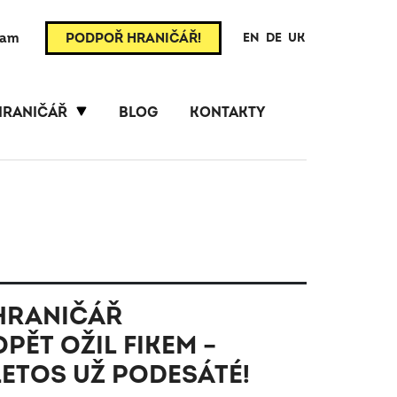
ram
PODPOŘ HRANIČÁŘ!
EN
DE
UK
HRANIČÁŘ
BLOG
KONTAKTY
HRANIČÁŘ
OPĚT OŽIL FIKEM –
LETOS UŽ PODESÁTÉ!