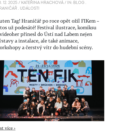
. 12. 2025
/
KATEŘINA HRACHOVÁ
/
IN:
BLOG
.
RANIČÁŘ
.
UDÁLOSTI
uten Tag! Hraničář po roce opět ožil FIKem –
etos už podesáté! Festival ilustrace, komiksu
 videoher přinesl do Ústí nad Labem nejen
ýstavy a instalace, ale také animace,
orkshopy a čerstvý vítr do hudební scény.
st více ›