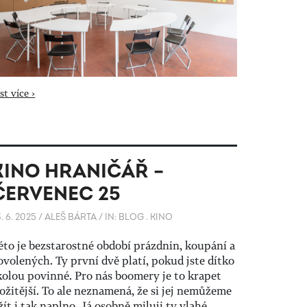
st více ›
KINO HRANIČÁŘ –
ČERVENEC 25
. 6. 2025
/
ALEŠ BÁRTA
/
IN:
BLOG
.
KINO
éto je bezstarostné období prázdnin, koupání a
ovolených. Ty první dvě platí, pokud jste dítko
kolou povinné. Pro nás boomery je to krapet
ložitější. To ale neznamená, že si jej nemůžeme
žít i tak naplno. Já osobně miluji ty vlahé