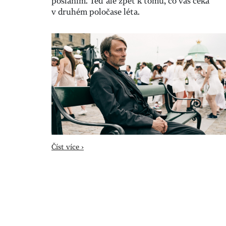
posláním. Teď ale zpět k tomu, co vás čeká
v druhém poločase léta.
Číst více ›