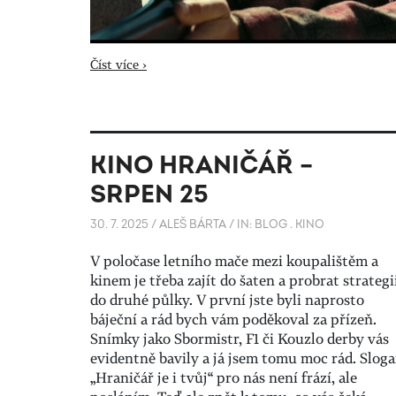
Číst více ›
KINO HRANIČÁŘ –
SRPEN 25
30. 7. 2025
/
ALEŠ BÁRTA
/
IN:
BLOG
.
KINO
V poločase letního mače mezi koupalištěm a
kinem je třeba zajít do šaten a probrat strategi
do druhé půlky. V první jste byli naprosto
báječní a rád bych vám poděkoval za přízeň.
Snímky jako Sbormistr, F1 či Kouzlo derby vás
evidentně bavily a já jsem tomu moc rád. Slog
„Hraničář je i tvůj“ pro nás není frází, ale