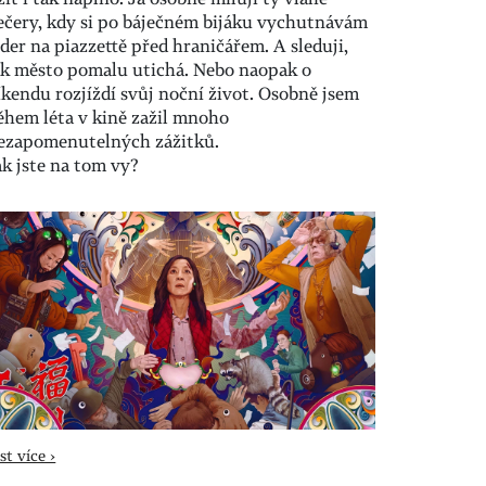
ečery, kdy si po báječném bijáku vychutnávám
ider na piazzettě před hraničářem. A sleduji,
ak město pomalu utichá. Nebo naopak o
íkendu rozjíždí svůj noční život. Osobně jsem
ěhem léta v kině zažil mnoho
ezapomenutelných zážitků.
ak jste na tom vy?
st více ›