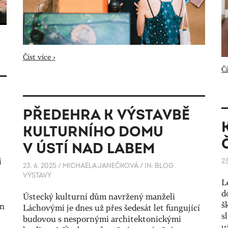
Číst více ›
Čí
PŘEDEHRA K VÝSTAVBĚ
KULTURNÍHO DOMU
V ÚSTÍ NAD LABEM
i
23
23. 6. 2025
/
MICHAELA JANEČKOVÁ
/
IN:
BLOG
.
VÝSTAVY
L
d
Ústecký kulturní dům navržený manželi
š
an
Láchovými je dnes už přes šedesát let fungující
s
budovou s nespornými architektonickými
u