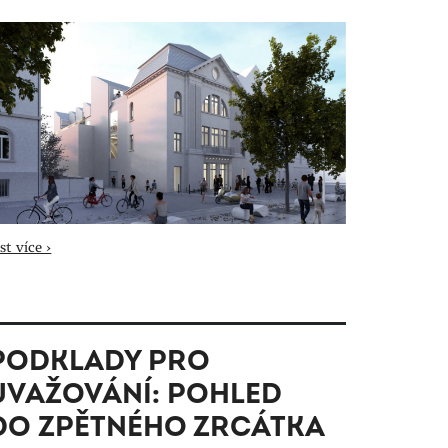
st více ›
PODKLADY PRO
UVAŽOVÁNÍ: POHLED
DO ZPĚTNÉHO ZRCÁTKA